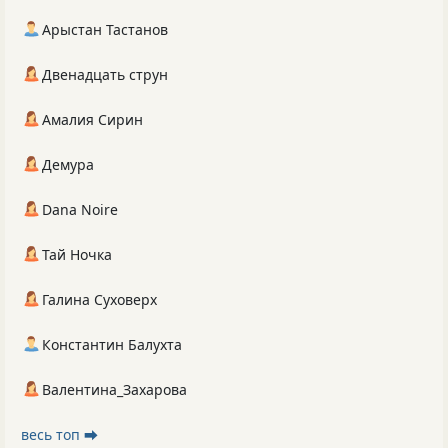
Арыстан Тастанов
Двенадцать струн
Амалия Сирин
Демура
Dana Noire
Тай Ночка
Галина Суховерх
Константин Балухта
Валентина_Захарова
весь топ ⮕