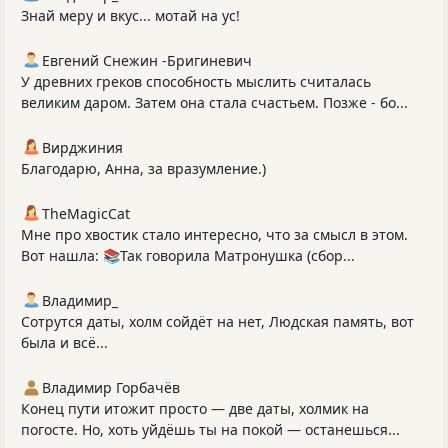
Знай меру и вкус... мотай на ус!
Евгений Снежин -Бригиневич
У древних греков способность мыслить считалась
великим даром. Затем она стала счастьем. Позже - бо...
Вирджиния
Благодарю, Анна, за вразумление.)
TheMagicCat
Мне про хвостик стало интересно, что за смысл в этом.
Вот нашла: 📚Так говорила Матронушка (сбор...
Владимир_
Сотрутся даты, холм сойдёт на нет, Людская память, вот
была и всё...
Владимир Горбачёв
Конец пути итожит просто — две даты, холмик на
погосте. Но, хоть уйдёшь ты на покой — останешься...