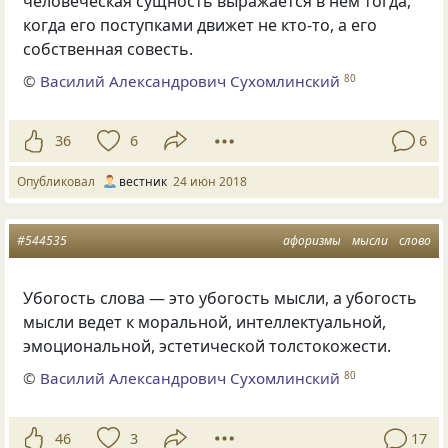
человеческая сущность выражается в нём тогда
,
когда его поступками движет не кто-то
,
а его
собственная совесть.
©
Василий Александрович Сухомлинский
80
36
6
6
Опубликовал
вестник
24 июн 2018
#544535
афоризмы
мысли
слово
Убогость слова — это убогость мысли, а убогость
мысли ведет к моральной, интеллектуальной,
эмоциональной, эстетической толстокожести.
©
Василий Александрович Сухомлинский
80
46
3
17