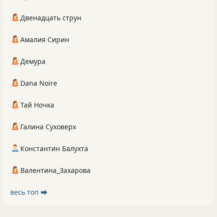
Двенадцать струн
Амалия Сирин
Демура
Dana Noire
Тай Ночка
Галина Суховерх
Константин Балухта
Валентина_Захарова
весь топ ⮕