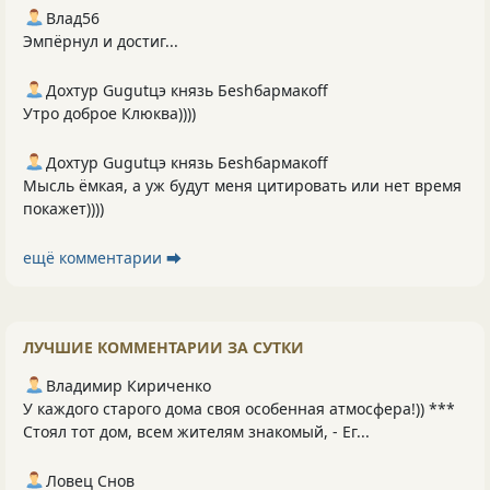
Влад56
Эмпёрнул и достиг...
Дохтур Gugutцэ князь Беshбармакоff
Утро доброе Клюква))))
Дохтур Gugutцэ князь Беshбармакоff
Мысль ёмкая, а уж будут меня цитировать или нет время
покажет))))
ещё комментарии ⮕
ЛУЧШИЕ КОММЕНТАРИИ ЗА СУТКИ
Владимир Кириченко
У каждого старого дома своя особенная атмосфера!)) ***
Стоял тот дом, всем жителям знакомый, - Ег...
Ловец Снов