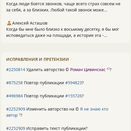
Когда люди боятся звонков, чаще всего страх совсем не
за себя, а за близких. Любой такой звонок може...
Алексей Асташов
Когда бы мне было близко к восьмому десятку, я бы мог
исповедаться даже на площади, а история эта -...
ИСПРАВЛЕНИЯ И ПРЕТЕНЗИИ
#2250814
Удалить авторство ©
Роман Цивинскас
?
42
#875258
Повтор публикации
#594823
?
#496984
Повтор публикации
#155726
?
#2252909
Изменить авторство на ©
Я не знаю кто
автор
?
0
#2252909
Исправить текст публикации?