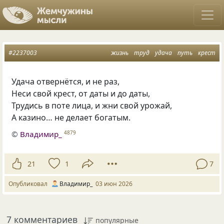
#2237003
жизнь
труд
удача
путь
крест
Удача отвернётся, и не раз,
Неси свой крест, от даты и до даты,
Трудись в поте лица, и жни свой урожай,
А казино… не делает богатым.
©
Владимир_
4879
21
1
7
Опубликовал
Владимир_
03 июн 2026
7 комментариев
популярные