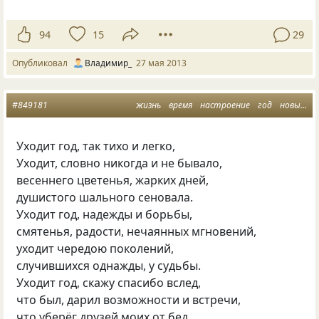
94
15
29
Опубликовал
Владимир_
27 мая 2013
#849181
жизнь
время
настроение
год
новый год
Уходит год, так тихо и легко,
Уходит, словно никогда и не бывало,
весеннего цветенья, жарких дней,
душистого шального сеновала.
Уходит год, надежды и борьбы,
смятенья, радости, нечаянных мгновений,
уходит чередою поколений,
случившихся однажды, у судьбы.
Уходит год, скажу спасибо вслед,
что был, дарил возможности и встречи,
что уберёг друзей моих от бед,