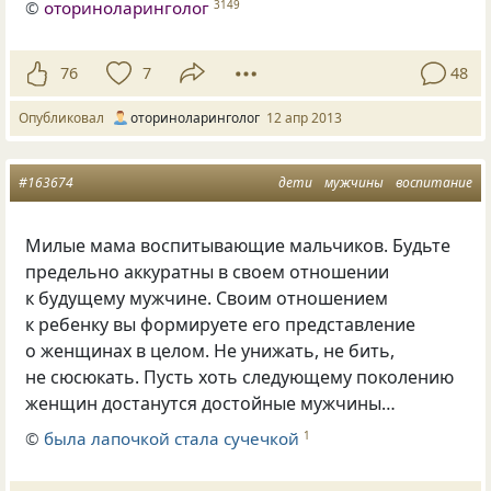
©
оториноларинголог
3149
76
7
48
Опубликовал
оториноларинголог
12 апр 2013
#163674
дети
мужчины
воспитание
Милые мама воспитывающие мальчиков. Будьте
предельно аккуратны в своем отношении
к будущему мужчине. Своим отношением
к ребенку вы формируете его представление
о женщинах в целом. Не унижать, не бить,
не сюсюкать. Пусть хоть следующему поколению
женщин достанутся достойные мужчины…
©
была лапочкой стала сучечкой
1