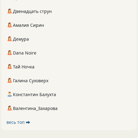
Двенадцать струн
Амалия Сирин
Демура
Dana Noire
Тай Ночка
Галина Суховерх
Константин Балухта
Валентина_Захарова
весь топ ⮕