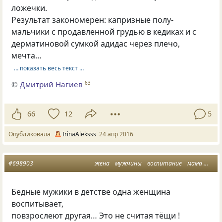
ложечки.
Результат закономерен: капризные полу-
мальчики с продавленной грудью в кедиках и с
дерматиновой сумкой адидас через плечо,
мечта…
… показать весь текст …
©
Дмитрий Нагиев
63
66
12
5
Опубликовала
IrinaAleksss
24 апр 2016
#698903
жена
мужчины
воспитание
мама
мысл
Бедные мужики в детстве одна женщина
воспитывает,
повзрослеют другая… Это не считая тёщи !