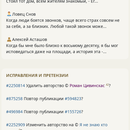
Стоял тот дом, всем жителям знакомый, - Ег...
Ловец Снов
Когда люди боятся звонков, чаще всего страх совсем не
за себя, а за близких. Любой такой звонок може...
Алексей Асташов
Когда бы мне было близко к восьмому десятку, я бы мог
исповедаться даже на площади, а история эта -...
ИСПРАВЛЕНИЯ И ПРЕТЕНЗИИ
#2250814
Удалить авторство ©
Роман Цивинскас
?
42
#875258
Повтор публикации
#594823
?
#496984
Повтор публикации
#155726
?
#2252909
Изменить авторство на ©
Я не знаю кто
0