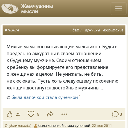
#163674
дети
мужчины
воспитание
Милые мама воспитывающие мальчиков. Будьте
предельно аккуратны в своем отношении
к будущему мужчине. Своим отношением
к ребенку вы формируете его представление
о женщинах в целом. Не унижать, не бить,
не сюсюкать. Пусть хоть следующему поколению
женщин достанутся достойные мужчины…
©
была лапочкой стала сучечкой
1
25
8
3
Опубликовал(а)
была лапочкой стала сучечкой
22 ноя 2011