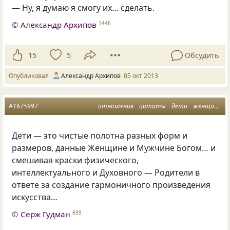
— Ну, я думаю я смогу их… сделать.
©
Александр Архипов
1446
15
5
Обсудить
Опубликовал
Александр Архипов
05 окт 2013
#1675997
отношения
цитаты
дети
женщины
Дети — это чистые полотна разных форм и
размеров, данные Женщине и Мужчине Богом… и
смешивая краски физического,
интеллектуального и Духовного — Родители в
ответе за создание гармоничного произведения
искусства…
©
Серж Гудман
699