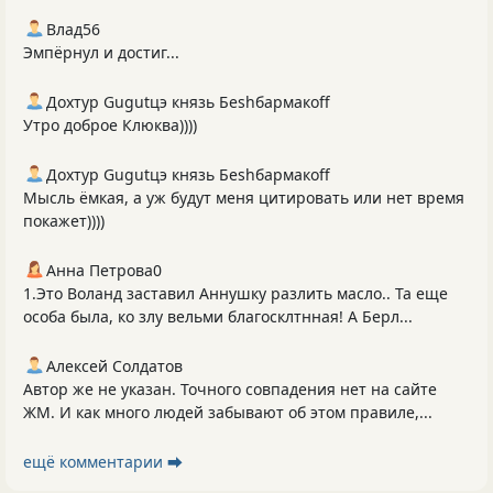
Влад56
Эмпёрнул и достиг...
Дохтур Gugutцэ князь Беshбармакоff
Утро доброе Клюква))))
Дохтур Gugutцэ князь Беshбармакоff
Мысль ёмкая, а уж будут меня цитировать или нет время
покажет))))
Анна Петрова0
1.Это Воланд заставил Аннушку разлить масло.. Та еще
особа была, ко злу вельми благосклтнная! А Берл...
Алексей Солдатов
Автор же не указан. Точного совпадения нет на сайте
ЖМ. И как много людей забывают об этом правиле,...
ещё комментарии ⮕