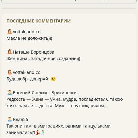
ПОСЛЕДНИЕ КОММЕНТАРИИ
vottak and co
Масла не доложить)))
Наташа Воронцова
Женщина.. загадочное создание)))
vottak and co
Будь добр, доверяй. 😉
Евгений Снежин -Бригиневич
Редкость — Жена — умна, мудра, покладиста? С такою
жить нам лет… до ста! Муж — спутник, рядом,...
Влад56
Так они там, в эмиграциях, одними танцульками
занимались?!💃🕺