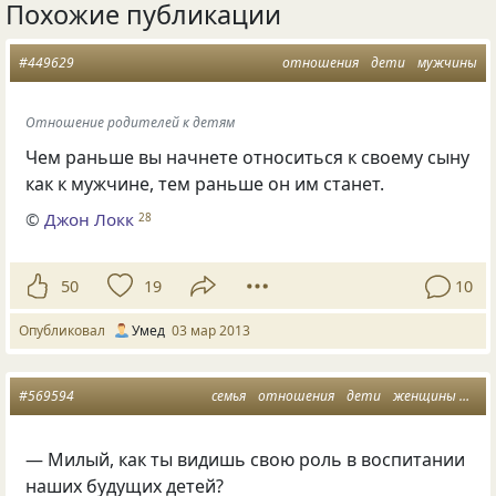
Похожие публикации
#449629
отношения
дети
мужчины
Отношение родителей к детям
Чем раньше вы начнете относиться к своему сыну
как к мужчине, тем раньше он им станет.
©
Джон Локк
28
50
19
10
Опубликовал
Умед
03 мар 2013
#569594
семья
отношения
дети
женщины
муж
— Милый, как ты видишь свою роль в воспитании
наших будущих детей?