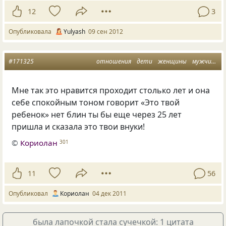
12
3
Опубликовала
Yulyash
09 сен 2012
#171325
отношения
дети
женщины
мужчины
Мне так это нравится проходит столько лет и она
себе спокойным тоном говорит
«
Это твой
ребенок» нет блин ты бы еще через 25 лет
пришла и сказала это твои внуки!
©
Кориолан
301
11
56
Опубликовал
Кориолан
04 дек 2011
была лапочкой стала сучечкой: 1 цитата