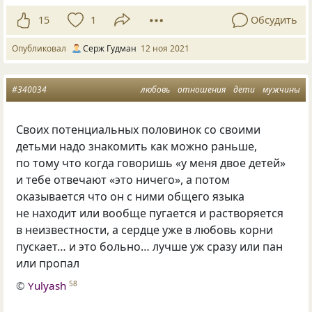
15
1
Обсудить
Опубликовал
Серж Гудман
12 ноя 2021
#340034
любовь
отношения
дети
мужчины
Своих потенциальных половинок со своими
детьми надо знакомить как можно раньше,
по тому что когда говоришь
«
у меня двое детей»
и тебе отвечают
«
это ничего», а потом
оказывается что он с ними общего языка
не находит или вообще пугается и растворяется
в неизвестности, а сердце уже в любовь корни
пускает… и это больно… лучше уж сразу или пан
или пропал
©
Yulyash
58