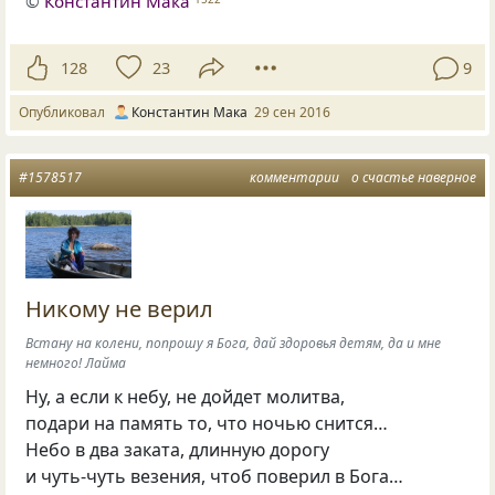
©
Константин Мака
128
23
9
Опубликовал
Константин Мака
29 сен 2016
#1578517
комментарии
о счастье наверное
Никому не верил
Встану на колени, попрошу я Бога, дай здоровья детям, да и мне
немного! Лайма
Ну, а если к небу, не дойдет молитва,
подари на память то, что ночью снится…
Небо в два заката, длинную дорогу
и чуть-чуть везения, чтоб поверил в Бога…