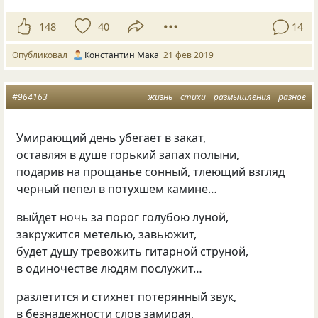
148
40
14
Опубликовал
Константин Мака
21 фев 2019
#964163
жизнь
стихи
размышления
разное
Умирающий день убегает в закат,
оставляя в душе горький запах полыни,
подарив на прощанье сонный, тлеющий взгляд
черный пепел в потухшем камине…
выйдет ночь за порог голубою луной,
закружится метелью, завьюжит,
будет душу тревожить гитарной струной,
в одиночестве людям послужит…
разлетится и стихнет потерянный звук,
в безнадежности слов замирая,