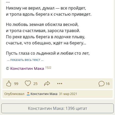
---
Никому не верил, думал — все пройдет,
и тропа вдоль берега к счастью приведет.
Но любовь земная обожгла весной,
и тропа счастливая, заросла травой.
По реке вдоль берега в лодочке плыву,
счастье, что обещано, ждёт на берегу…
Пусть глаза со льдинкой и любви сто лет,
… показать весь текст …
©
Константин Мака
1522
99
25
16
Опубликовал
Константин Мака
31 мар 2021
Константин Мака: 1396 цитат