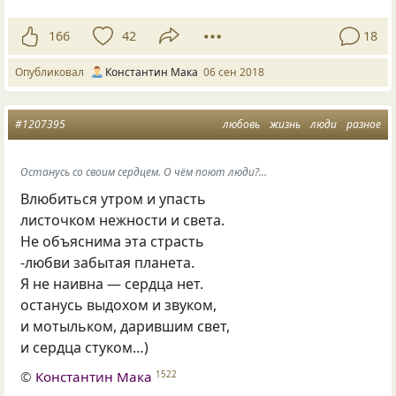
166
42
18
Опубликовал
Константин Мака
06 сен 2018
#1207395
любовь
жизнь
люди
разное
Останусь со своим сердцем. О чём поют люди?...
Влюбиться утром и упасть
листочком нежности и света.
Не объяснима эта страсть
-любви забытая планета.
Я не наивна — сердца нет.
останусь выдохом и звуком,
и мотыльком
,
дарившим свет,
и сердца стуком…)
©
Константин Мака
1522