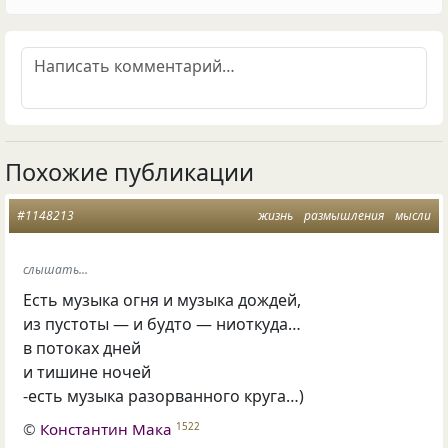
Похожие публикации
#1148213
жизнь
размышления
мысли
слышать...
Есть музыка огня и музыка дождей,
из пустоты — и будто — ниоткуда…
в потоках дней
и тишине ночей
-есть музыка разорванного круга…)
©
Константин Мака
1522