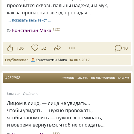
просочится сквозь пальцы надежды и мук,
как за пропастью звезд, пропадая…
… показать весь текст …
©
Константин Мака
1522
136
32
10
Опубликовал
Константин Мака
04 янв 2017
#932982
ирония
жизнь
размышления
мысли
Комент. Увидеть.
Лицом в лицо, — лица не увидать…
чтобы увидеть — нужно провожать,
чтобы запомнить — нужно вспоминать,
и вовремя вернуться, чтоб не опоздать…
1522