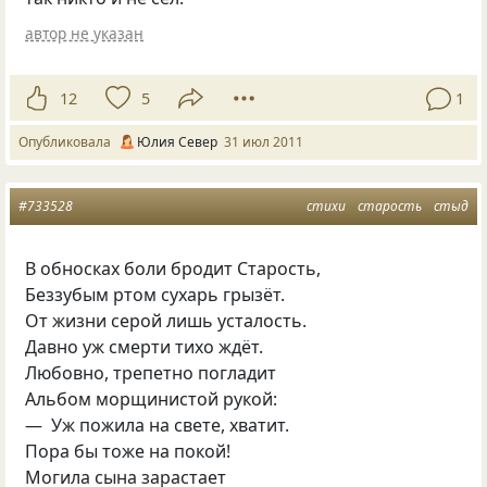
автор не указан
12
5
1
Опубликовала
Юлия Север
31 июл 2011
#733528
стихи
старость
стыд
В обносках боли бродит Старость,
Беззубым ртом сухарь грызёт.
От жизни серой лишь усталость.
Давно уж смерти тихо ждёт.
Любовно, трепетно погладит
Альбом морщинистой рукой:
— Уж пожила на свете, хватит.
Пора бы тоже на покой!
Могила сына зарастает