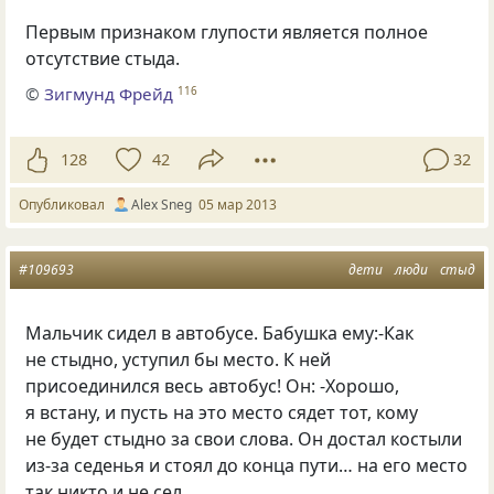
Первым признаком глупости является полное
отсутствие стыда.
©
Зигмунд Фрейд
116
128
42
32
Опубликовал
Alex Sneg
05 мар 2013
#109693
дети
люди
стыд
Мальчик сидел в автобусе. Бабушка ему:-Как
не стыдно, уступил бы место. К ней
присоединился весь автобус! Он: -Хорошо,
я встану, и пусть на это место сядет тот, кому
не будет стыдно за свои слова. Он достал костыли
из-за седенья и стоял до конца пути… на его место
так никто и не сел.