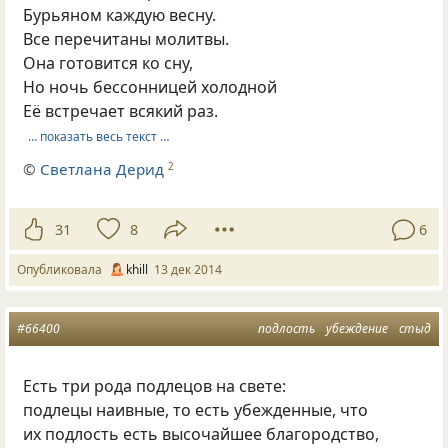
Бурьяном каждую весну.
Все перечитаны молитвы.
Она готовится ко сну,
Но ночь бессонницей холодной
Её встречает всякий раз.
… показать весь текст …
©
Светлана Дерид
2
31
8
6
Опубликовала
khill
13 дек 2014
#66400
подлость
убеждение
стыд
Есть три рода подлецов на свете:
подлецы наивные, то есть убежденные, что
их подлость есть высочайшее благородство,