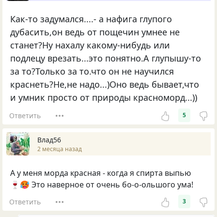
Как-то задумался....- а нафига глупого
дубасить,он ведь от пощечин умнее не
станет?Ну нахалу какому-нибудь или
подлецу врезать...это понятно.А глупышу-то
за то?Только за то.что он не научился
краснеть?Не,не надо...)Оно ведь бывает,что
и умник просто от природы красноморд...))
Ответить
5
Влад56
2 месяца назад
А у меня морда красная - когда я спирта выпью
🍷🥵 Это наверное от очень бо-о-ольшого ума!
Ответить
3