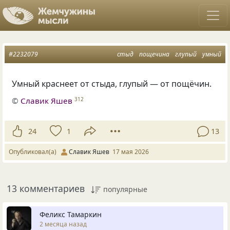
#2232079
стыд
пощечина
глупый
умный
Умный краснеет от стыда, глупый — от пощёчин.
©
Славик Яшев
312
24
1
13
Опубликовал(а)
Славик Яшев
17 мая 2026
13 комментариев
популярные
Феликс Тамаркин
2 месяца назад