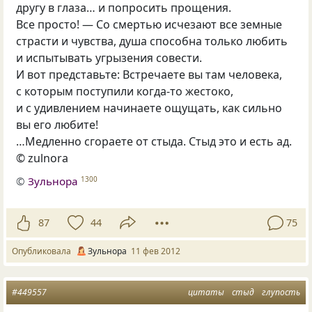
другу в глаза… и попросить прощения.
Все просто! — Со смертью исчезают все земные
страсти и чувства, душа способна только любить
и испытывать угрызения совести.
И вот представьте: Встречаете вы там человека,
с которым поступили когда-то жестоко,
и с удивлением начинаете ощущать, как сильно
вы его любите!
…Медленно сгораете от стыда. Стыд это и есть ад.
© zulnora
©
Зульнора
1300
87
44
75
Опубликовала
Зульнора
11 фев 2012
#449557
цитаты
стыд
глупость