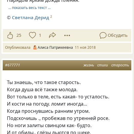
… показать весь текст …
©
Светлана Дерид
2
25
1
Обсудить
Опубликовала
Алиса Патрикеевна
11 ноя 2018
#677771
жизнь
стихи
старость
Ты знаешь, что такое старость.
Когда душа всё также молода.
Вот только в теле, есть какая- то усталость.
И кости на погоду. ломит иногда…
Когда проснувшись ранним утром.
Подскочишь ., пробежав по утренней росе.
Но ноги залиты свинцом как- будто.
И от обиды., слёзы льются по щеке.