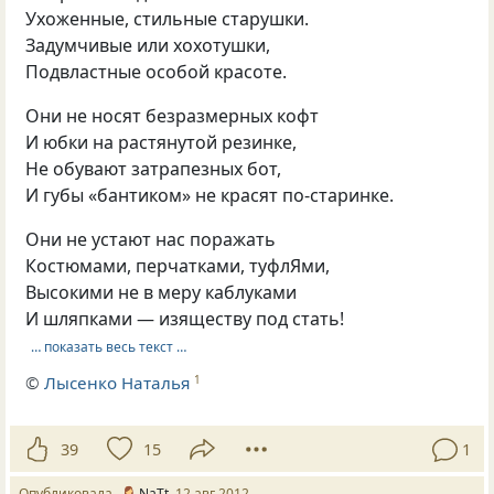
Ухоженные, стильные старушки.
Задумчивые или хохотушки,
Подвластные особой красоте.
Они не носят безразмерных кофт
И юбки на растянутой резинке,
Не обувают затрапезных бот,
И губы «бантиком» не красят по-старинке.
Они не устают нас поражать
Костюмами, перчатками, туфлЯми,
Высокими не в меру каблуками
И шляпками — изяществу под стать!
… показать весь текст …
©
Лысенко Наталья
1
39
15
1
Опубликовала
NaTt
12 авг 2012