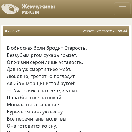
#733528
стихи
старость
стыд
В обносках боли бродит Старость,
Беззубым ртом сухарь грызёт.
От жизни серой лишь усталость.
Давно уж смерти тихо ждёт.
Любовно, трепетно погладит
Альбом морщинистой рукой:
— Уж пожила на свете, хватит.
Пора бы тоже на покой!
Могила сына зарастает
Бурьяном каждую весну.
Все перечитаны молитвы.
Она готовится ко сну,