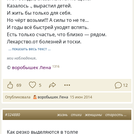
Казалось ., вырастил детей.
И жить бы только для себя.
Но чёрт возьми!!! А силы то не те…
И годы всё быстрей уходят вспять.
Есть только счастье, что близко — рядом.
Лекарство.от болезней и тоски.
… показать весь текст …
мои наблюдения..
©
воробышек Лена
1316
69
5
12
Опубликовала
воробышек Лена
15 июн 2014
#324880
жизнь
стихи
женщины
старость
отн
Как резко выделяются в толпе