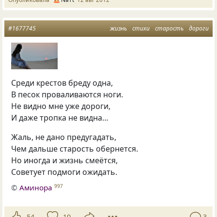
#1677745
жизнь
стихи
старость
дороги
Среди крестов бреду одна,
В песок проваливаются ноги.
Не видно мне уже дороги,
И даже тропка не видна…
Жаль, не дано предугадать,
Чем дальше старость обернется.
Но иногда и жизнь смеётся,
Советует подмоги ожидать.
©
Аминора
997
54
10
3