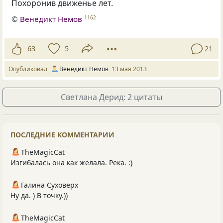
Похоронив движенье лет.
©
Венедикт Немов
1162
63
5
21
Опубликовал
Венедикт Немов
13 мая 2013
Светлана Дерид: 2 цитаты
ПОСЛЕДНИЕ КОММЕНТАРИИ
TheMagicCat
Изгибалась она как желала. Река. :)
Галина Суховерх
Ну да. ) В точку.))
TheMagicCat