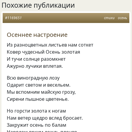
Похожие публикации
#1169651
стихи
осень
Осеннее настроение
Из разноцветных листьев нам соткет
Ковер чудесный Осень золотая
И тучи солнце разомкнет
Ажурно лучики вплетая.
Всю виноградную лозу
Одарит светом и весельем.
Мы вспомним майскую грозу,
Сирени пышное цветенье.
Но горсти золота к ногам
Нам ветер щедро вслед бросает.
Закружит осень по балам
Нарядом ярким дождь пленяя.