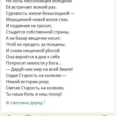
Но ночь бессонницей холодной
Её встречает всякий раз.
Суровость жизни безысходной —
Морщинкой новой возле глаз.
И подаяния не просит,
Стыдится собственной страны,
А на базар вещички носит,
Чтоб их продать за полцены.
И снова нищенкой убогой
Она вернётся в дом к себе
Попросит милости у Бога…
— Даруй нам мир на всей Земле!
Седая Старость на коленях —
Немой истории укор;
Святая Старость на коленях,
Ты наша боль и наш позор!
©
Светлана Дерид
2