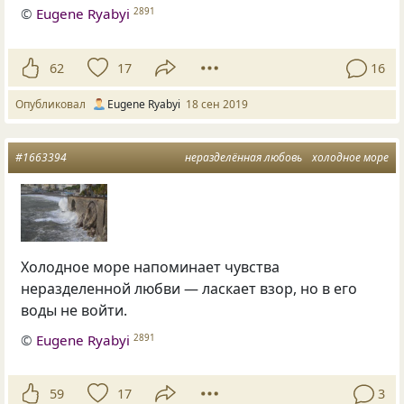
©
Eugene Ryabyi
2891
62
17
16
Опубликовал
Eugene Ryabyi
18 сен 2019
#1663394
неразделённая любовь
холодное море
Холодное море напоминает чувства
неразделенной любви — ласкает взор, но в его
воды не войти.
©
Eugene Ryabyi
2891
59
17
3