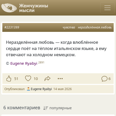
#2231399
чувства
неразделённая любовь
Неразделённая любовь — когда влюблённое
сердце поёт на тёплом итальянском языке, а ему
отвечают на холодном немецком.
©
Eugene Ryabyi
2891
51
10
6
Опубликовал
Eugene Ryabyi
14 мая 2026
6 комментариев
популярные