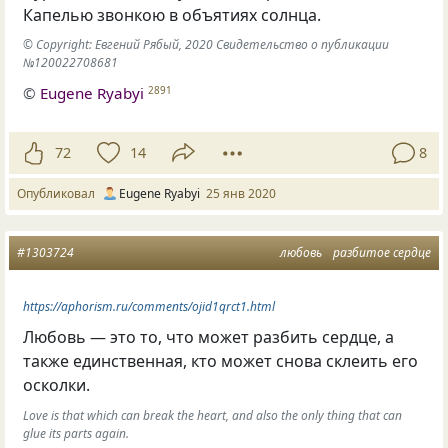
Капелью звонкою в объятиях солнца.
© Copyright: Евгений Рябый, 2020 Свидетельство о публикации
№120022708681
©
Eugene Ryabyi
2891
72
14
8
Опубликовал
Eugene Ryabyi
25 янв 2020
#1303724
любовь
разбитое сердце
https://aphorism.ru/comments/ojid1qrct1.html
Любовь — это то
,
что может разбить сердце
,
а
также единственная
,
кто может снова склеить его
осколки.
Love is that which can break the heart, and also the only thing that can
glue its parts again.