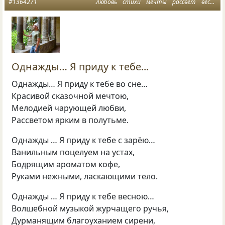
#1364271
любовь
стихи
мечты
рассвет
весна
Однажды… Я приду к тебе...
Однажды… Я приду к тебе во сне…
Красивой сказочной мечтою,
Мелодией чарующей любви,
Рассветом ярким в полутьме.
Однажды … Я приду к тебе с зарёю…
Ванильным поцелуем на устах,
Бодрящим ароматом кофе,
Руками нежными, ласкающими тело.
Однажды … Я приду к тебе весною…
Волшебной музыкой журчащего ручья,
Дурманящим благоуханием сирени,