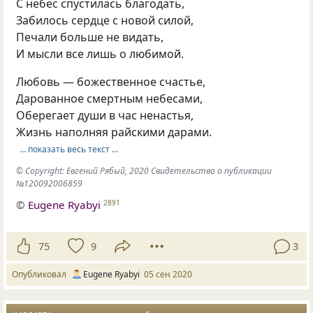
С небес спустилась благодать,
Забилось сердце с новой силой,
Печали больше не видать,
И мысли все лишь о любимой.
Любовь — божественное счастье,
Дарованное смертным небесами,
Оберегает души в час ненастья,
Жизнь наполняя райскими дарами.
… показать весь текст …
© Copyright: Евгений Рябый, 2020 Свидетельство о публикации
№120092006859
©
Eugene Ryabyi
2891
75
9
3
Опубликовал
Eugene Ryabyi
05 сен 2020