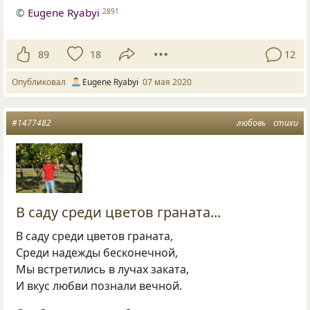
©
Eugene Ryabyi
2891
89
18
12
Опубликовал
Eugene Ryabyi
07 мая 2020
#1477482
любовь
стихи
В саду среди цветов граната...
В саду среди цветов граната,
Среди надежды бесконечной,
Мы встретились в лучах заката,
И вкус любви познали вечной.