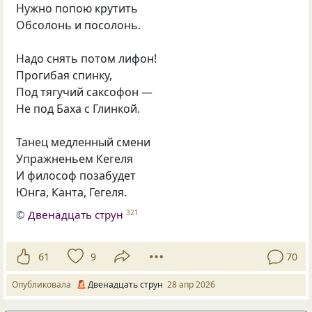
Нужно попою крутить
Обсолонь и посолонь.
Надо снять потом лифон!
Прогибая спинку,
Под тягучий саксофон —
Не под Баха с Глинкой.
Танец медленный смени
Упражненьем Кегеля
И философ позабудет
Юнга, Канта, Гегеля.
©
Двенадцать струн
321
61
9
70
Опубликовала
Двенадцать струн
28 апр 2026