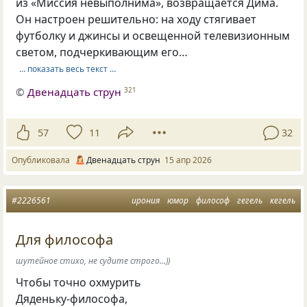
из «Миссия невыполнима», возвращается Дима.
Он настроен решительно: на ходу стягивает
футболку и джинсы и освещенной телевизионным
светом, подчеркивающим его…
… показать весь текст …
©
Двенадцать струн
321
57
11
32
Опубликовала
Двенадцать струн
15 апр 2026
#2226561
ирония
юмор
философ
гегель
кегель
Для философа
шутейное стихо, не судите строго...))
Чтобы точно охмурить
Дяденьку-философа,