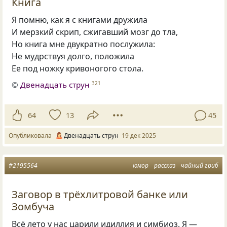
Книга
Я помню, как я с книгами дружила
И мерзкий скрип, сжигавший мозг до тла,
Но книга мне двукратно послужила:
Не мудрствуя долго, положила
Ее под ножку кривоногого стола.
©
Двенадцать струн
321
64
13
45
Опубликовала
Двенадцать струн
19 дек 2025
#2195564
юмор
рассказ
чайный гриб
Заговор в трёхлитровой банке или
Зомбуча
Всё лето у нас царили идиллия и симбиоз. Я —