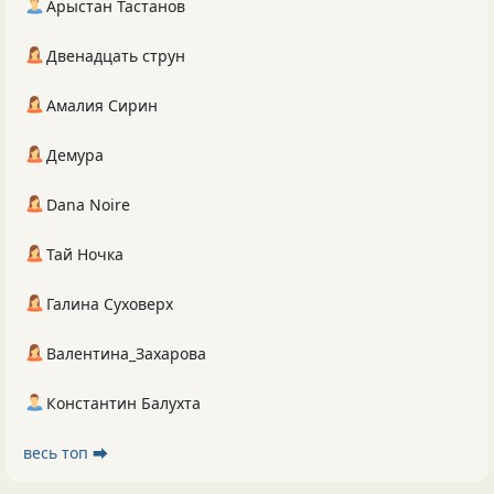
Арыстан Тастанов
Двенадцать струн
Амалия Сирин
Демура
Dana Noire
Тай Ночка
Галина Суховерх
Валентина_Захарова
Константин Балухта
весь топ ⮕