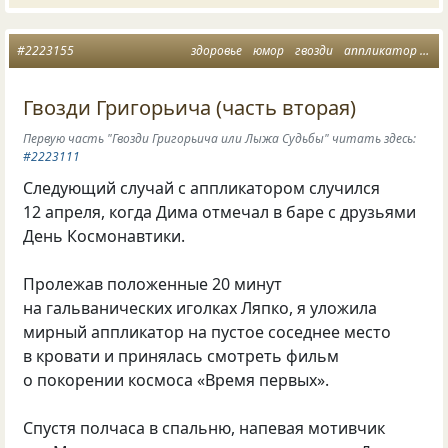
#2223155
здоровье
юмор
гвозди
аппликатор
ляп
Гвозди Григорьича (часть вторая)
Первую часть "Гвозди Григорьича или Лыжа Судьбы" читать здесь:
#2223111
Следующий случай с аппликатором случился
12 апреля, когда Дима отмечал в баре с друзьями
День Космонавтики.
Пролежав положенные 20 минут
на гальванических иголках Ляпко, я уложила
мирный аппликатор на пустое соседнее место
в кровати и принялась смотреть фильм
о покорении космоса «Время первых».
Спустя полчаса в спальню, напевая мотивчик