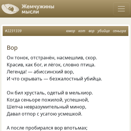
#2231339
юмор
кот
вор
убийца
сеньора
Вор
Он тонок, отстранён, насмешлив, скор.
Красив, как бог, и лёгок, словно птица.
Легенда! — абиссинский вор,
И что скрывать — безжалостный убийца.
Он бил хрусталь, одетый в мельхиор.
Когда сеньоре пожилой, успешной,
Шепча невразумительный минор,
Давал отпор с усатою усмешкой.
А после пробирался вор впотьмах;