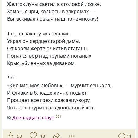
Желток луны светил в столовой ложке.
Хамон, сыры, колбасы в закромах —
Вытаскивал ловкач наш понемножку!
Так, по закону мелодрамы,
Украл он сердце старой дамы.
От крови жертв очистив ятаганы,
Попался вор над трупами поганых
Крыс, убиенных за диваном.
***
«Кис-кис, моя любовь», — мурчит сеньора,
И сливки в блюдце лично подаёт.
Прощает все грехи красавцу-вору.
Янтарно щурит глаз довольный кот.
©
Двенадцать струн
321
50
10
11