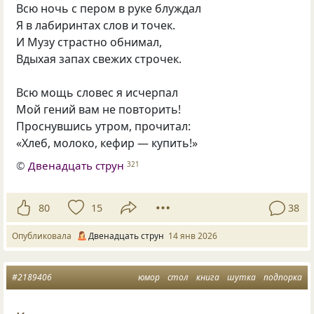
Всю ночь с пером в руке блуждал
Я в лабиринтах слов и точек.
И Музу страстно обнимал,
Вдыхая запах свежих строчек.
Всю мощь словес я исчерпал
Мой гений вам не повторить!
Проснувшись утром, прочитал:
«Хлеб, молоко, кефир — купить!»
©
Двенадцать струн
321
80
15
38
Опубликовала
Двенадцать струн
14 янв 2026
#2189406
юмор
стол
книга
шутка
подпорка