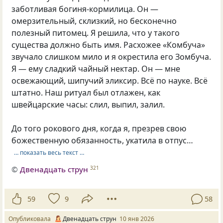
заботливая богиня-кормилица. Он —
омерзительный, склизкий, но бесконечно
полезный питомец. Я решила, что у такого
существа должно быть имя. Расхожее «Комбуча»
звучало слишком мило и я окрестила его Зомбуча.
Я — ему сладкий чайный нектар. Он — мне
освежающий, шипучий эликсир. Всё по науке. Всё
штатно. Наш ритуал был отлажен, как
швейцарские часы: слил, выпил, залил.
До того рокового дня, когда я, презрев свою
божественную обязанность, укатила в отпус…
… показать весь текст …
©
Двенадцать струн
321
59
9
58
Опубликовала
Двенадцать струн
10 янв 2026