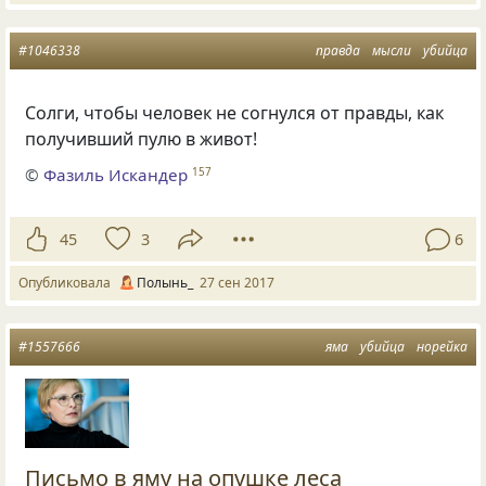
#1046338
правда
мысли
убийца
Солги, чтобы человек не согнулся от правды, как
получивший пулю в живот!
©
Фазиль Искандер
157
45
3
6
Опубликовала
Полынь_
27 сен 2017
#1557666
яма
убийца
норейка
Письмо в яму на опушке леса