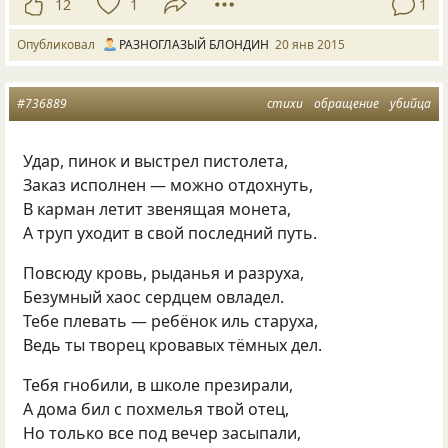
12
1
1
Опубликовал
РАЗНОГЛАЗЫЙ БЛОНДИН
20 янв 2015
#736889
стихи
обращение
убийца
Удар, пинок и выстрел пистолета,
Заказ исполнен — можно отдохнуть,
В карман летит звенящая монета,
А труп уходит в свой последний путь.
Повсюду кровь, рыданья и разруха,
Безумный хаос сердцем овладел.
Тебе плевать — ребёнок иль старуха,
Ведь ты творец кровавых тёмных дел.
Тебя гнобили, в школе презирали,
А дома бил с похмелья твой отец,
Но только все под вечер засыпали,