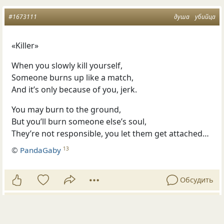
#1673111
душа
убийца
«Killer»
When you slowly kill yourself,
Someone burns up like a match,
And it’s only because of you, jerk.
You may burn to the ground,
But you’ll burn someone else’s soul,
They’re not responsible, you let them get attached…
©
PandaGaby
13
Обсудить
Опубликовала
PandaGaby
05 ноя 2021