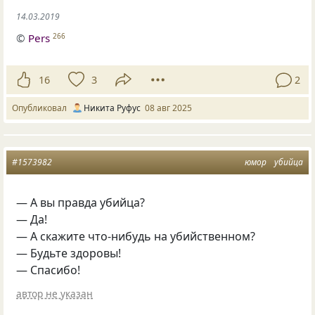
14.03.2019
©
Pers
266
16
3
2
Опубликовал
Никита Руфус
08 авг 2025
#1573982
юмор
убийца
— А вы правда убийца?
— Да!
— А скажите что-нибудь на убийственном?
— Будьте здоровы!
— Спасибо!
автор не указан