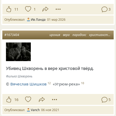
11
1
3
Опубликовал
Ив Ланда
01 мар 2026
#1673404
ирония
вера
парадокс
христианство
у
Убивец Шкворень в вере христовой твёрд.
Филька Шкворень
©
Вячеслав Шишков
«Угрюм-река»
12
10
16
5
Опубликовал
Vanch
06 ноя 2021