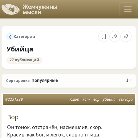
Категории
❮
Убийца
27 публикаций
Популярные
Сортировка:
#2231339
юмор
кот
вор
убийца
сеньора
Вор
Он тонок, отстранён, насмешлив, скор.
Красив, как бог, и лёгок, словно птица.