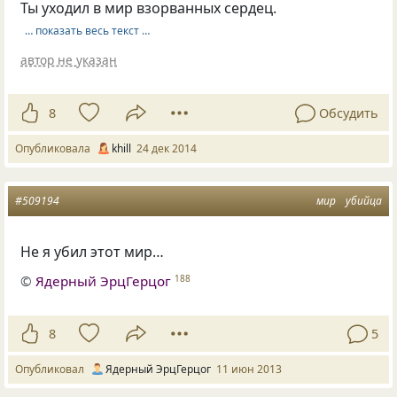
Ты уходил в мир взорванных сердец.
… показать весь текст …
автор не указан
8
Обсудить
Опубликовала
khill
24 дек 2014
#509194
мир
убийца
Не я убил этот мир…
©
Ядерный ЭрцГерцог
188
8
5
Опубликовал
Ядерный ЭрцГерцог
11 июн 2013