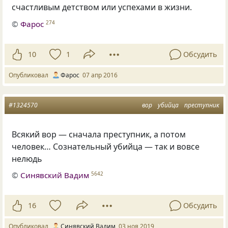
счастливым детством или успехами в жизни.
©
Фарос
274
10
1
Обсудить
Опубликовал
Фарос
07 апр 2016
#1324570
вор
убийца
преступник
Всякий вор — сначала преступник
,
а потом
человек… Сознательный убийца — так и вовсе
нелюдь
©
Синявский Вадим
5642
16
Обсудить
Опубликовал
Синявский Вадим
03 ноя 2019