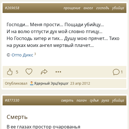
#269658
прощение
ангел
господь
убийца
Господи… Меня прости… Пощади убийцу…
И на волю отпусти дух мой словно птицу…
Но Господь хитер и тих… Душу мою прячет… Тихо
на руках моих ангел мертвый плачет…
©
Отто Дикс
3
5
1
Опубликовал
Ядерный ЭрцГерцог
23 апр 2012
#877330
смерть
палач
судья
рука
убийца
Смерть
В ее глазах простор очарованья