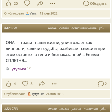
20
Обсудить
Опубликовал
Vanch
13 фев 2022
#423859
жизнь
судьба
безнаказанность
убийца
ОНА — травит наши жизни, уничтожает как
личности, калечит судьбы, разбивает семьи и при
этом остается в тени и безнаказанной… Ее имя---
СПЛЕТНЯ…
©
Тутулька
171
4
3
2
Опубликовала
Тутулька
24 янв 2013
#2210751
стихи
поэзия
ужасы
психопат
убийца