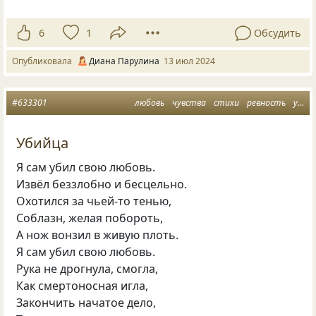
6
1
Обсудить
Опубликовала
Диана Парулина
13 июл 2024
#633301
любовь
чувства
стихи
ревность
убийца
Убийца
Я сам убил свою любовь.
Извёл беззлобно и бесцельно.
Охотился за чьей-то тенью,
Соблазн, желая побороть,
А нож вонзил в живую плоть.
Я сам убил свою любовь.
Рука не дрогнула, смогла,
Как смертоносная игла,
Закончить начатое дело,