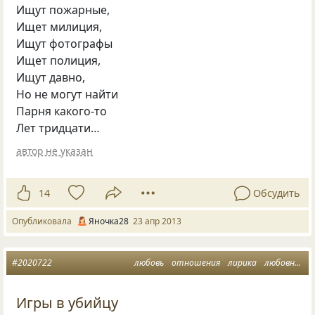
Ищут пожарные,
Ищет милиция,
Ищут фотографы
Ищет полиция,
Ищут давно,
Но не могут найти
Парня какого-то
Лет тридцати…
автор не указан
14
Обсудить
Опубликовала
Яночка28
23 апр 2013
#2020722
любовь
отношения
лирика
любовная лирика
Игры в убийцу