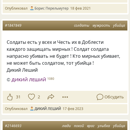
Опубликовал
Борис Перельмутер
18 фев 2021
#1847849
солдаты
мужрость
убийца
Солдаты есть у всех и Честь их в Доблести
каждого защищать мирных ! Солдат солдата
напрасно убивать не будет ! Кто мирных убивает,
не может быть солдатом, тот убийца !
Дикий Леший
©
ДИКИЙ ЛЕШИЙ
1080
31
2
Обсудить
Опубликовал
ДИКИЙ ЛЕШИЙ
17 фев 2023
#2146693
люди
покой
враг
улыбка
убийца