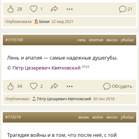
28
1
21
Опубликовала
Бекки
22 мар 2021
#1155749
лень
апатия
мысли
убийца
Лень и апатия — самые надежные душегубы.
©
Пётр Цезаревич Квятковский
8504
34
2
Обсудить
Опубликовал
Пётр Цезаревич Квятковский
30 сен 2018
#719279
жизнь
война
мысли
убийца
Трагедия войны и в том, что после неё, с той