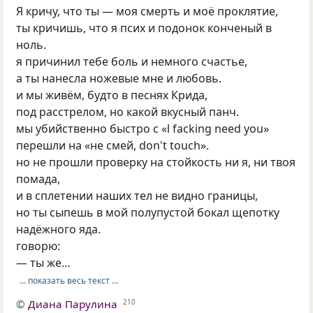
Я кричу, что ты — моя смерть и моё проклятие,
ты кричишь, что я псих и подонок конченый в
ноль.
я причинил тебе боль и немного счастье,
а ты нанесла ножевые мне и любовь.
и мы живём, будто в песнях Крида,
под расстрелом, но какой вкусный панч.
мы убийственно быстро с «l facking need you»
перешли на «не смей, don't touch».
но не прошли проверку на стойкость ни я, ни твоя
помада,
и в сплетении наших тел не видно границы,
но ты сыпешь в мой полупустой бокал щепотку
надёжного яда.
говорю:
— ты же…
… показать весь текст …
©
Диана Парулина
210