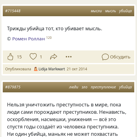
#715448
мысли
мысль
убийца
Трижды убийца тот, кто убивает мысль.
©
Ромен Роллан
120
15
1
Обсудить
Опубликовала
Lidija Markwart
21 окт 2014
#879875
люди
зло
преступление
убийца
Нельзя уничтожить преступность в мире, пока
люди сами порождают преступников. Ненависть,
оскорбления, насмешки, унижения — всё это
спустя годы создаёт из человека преступника.
Ни один убийца, маньяк не может похвастать