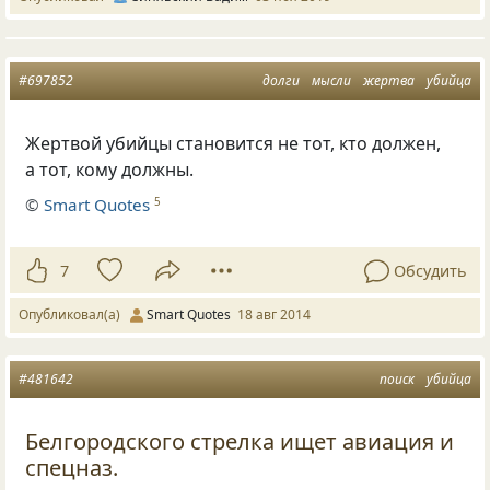
#697852
долги
мысли
жертва
убийца
Жертвой убийцы становится не тот, кто должен,
а тот, кому должны.
©
Smart Quotes
5
7
Обсудить
Опубликовал(а)
Smart Quotes
18 авг 2014
#481642
поиск
убийца
Белгородского стрелка ищет авиация и
спецназ.