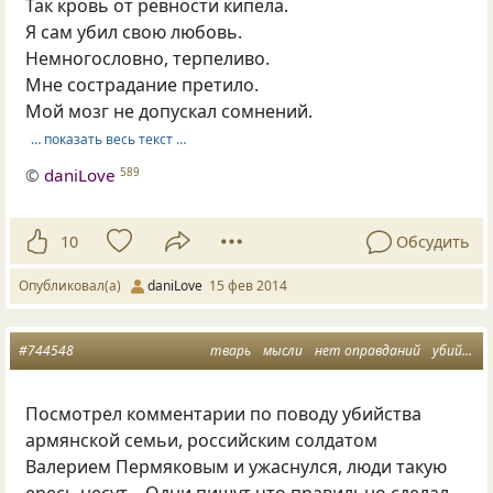
Так кровь от ревности кипела.
Я сам убил свою любовь.
Немногословно, терпеливо.
Мне сострадание претило.
Мой мозг не допускал сомнений.
… показать весь текст …
©
daniLove
589
10
Обсудить
Опубликовал(а)
daniLove
15 фев 2014
#744548
тварь
мысли
нет оправданий
убийца
Посмотрел комментарии по поводу убийства
армянской семьи, российским солдатом
Валерием Пермяковым и ужаснулся, люди такую
ересь несут… Одни пишут что правильно сделал