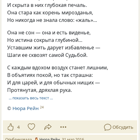
И скрыта в них глубокая печаль.
Она стара как корень мирозданья,
Но никогда не знала слово: «жаль»…
Она не сон — она и есть виденье,
Но истина сокрыта глубиной…
Уставшим жить дарует избавленье —
Шаги ее сквозят самой Судьбой.
С каждым вдохом воздух станет лишним,
В объятиях покой, но так страшна:
И для царей, и для обычных нищих —
Протянутая, дряхлая рука.
… показать весь текст …
©
Нюра Рейн
24
4
Обсудить
Опубликовала
Нюра Рейн
31 мар 2016