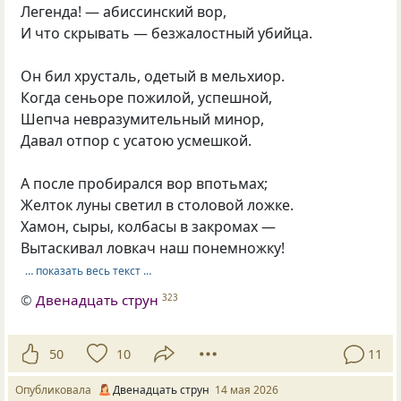
Легенда! — абиссинский вор,
И что скрывать — безжалостный убийца.
Он бил хрусталь, одетый в мельхиор.
Когда сеньоре пожилой, успешной,
Шепча невразумительный минор,
Давал отпор с усатою усмешкой.
А после пробирался вор впотьмах;
Желток луны светил в столовой ложке.
Хамон, сыры, колбасы в закромах —
Вытаскивал ловкач наш понемножку!
… показать весь текст …
©
Двенадцать струн
323
50
10
11
Опубликовала
Двенадцать струн
14 мая 2026