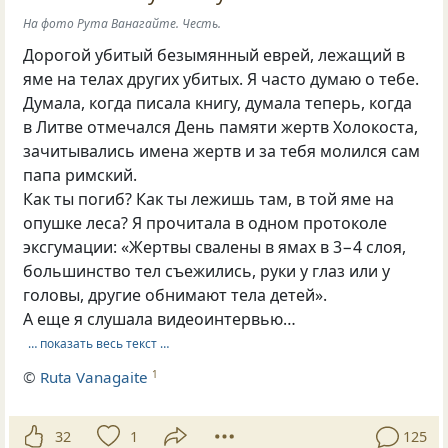
На фото Рута Ванагайте. Честь.
Дорогой убитый безымянный еврей, лежащий в
яме на телах других убитых. Я часто думаю о тебе.
Думала, когда писала книгу, думала теперь, когда
в Литве отмечался День памяти жертв Холокоста,
зачитывались имена жертв и за тебя молился сам
папа римский.
Как ты погиб? Как ты лежишь там, в той яме на
опушке леса? Я прочитала в одном протоколе
эксгумации: «Жертвы свалены в ямах в 3−4 слоя,
большинство тел съежились, руки у глаз или у
головы, другие обнимают тела детей».
А еще я слушала видеоинтервью…
… показать весь текст …
©
Ruta Vanagaite
1
32
1
125