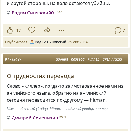
и другой стороны, на воле остаются убийцы.
©
Вадим Синявский0
1432
17
7
Опубликовал
Вадим Синявский
29 окт 2014
#1719427
ирония
перевод
киллер
английский язык
О трудностях перевода
Слово «киллер», когда-то заимствованное нами из
английского языка, обратно на английский
сегодня переводится по-другому — hitman.
killer — обычный убийца, hitman — наёмный убийца, киллер
©
Дмитрий Семенихин
5591