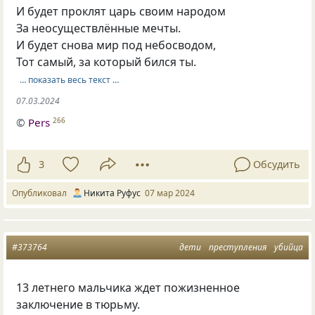
И будет проклят царь своим народом
За неосуществлённые мечты.
И будет снова мир под небосводом,
Тот самый, за который бился ты.
… показать весь текст …
07.03.2024
©
Pers
266
3
Обсудить
Опубликовал
Никита Руфус
07 мар 2024
#373764
дети
преступления
убийца
13 летнего мальчика ждет пожизненное
заключение в тюрьму.