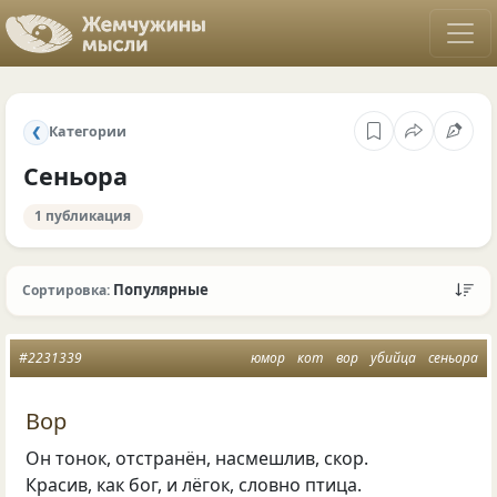
Категории
❮
Сеньора
1 публикация
Популярные
Сортировка:
#2231339
юмор
кот
вор
убийца
сеньора
Вор
Он тонок, отстранён, насмешлив, скор.
Красив, как бог, и лёгок, словно птица.