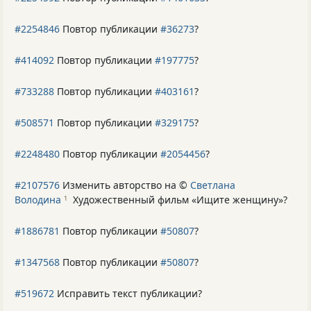
#2254846
Повтор публикации
#36273
?
#414092
Повтор публикации
#197775
?
#733288
Повтор публикации
#403161
?
#508571
Повтор публикации
#329175
?
#2248480
Повтор публикации
#2054456
?
#2107576
Изменить авторство на ©
Светлана
Володина
Художественный фильм «Ищите женщину»
?
1
#1886781
Повтор публикации
#50807
?
#1347568
Повтор публикации
#50807
?
#519672
Исправить текст публикации?