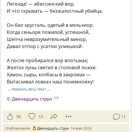
Легенда! — абиссинский вор,
И что скрывать — безжалостный убийца.
Он бил хрусталь, одетый в мельхиор.
Когда сеньоре пожилой, успешной,
Шепча невразумительный минор,
Давал отпор с усатою усмешкой.
А после пробирался вор впотьмах;
Желток луны светил в столовой ложке.
Хамон, сыры, колбасы в закромах —
Вытаскивал ловкач наш понемножку!
… показать весь текст …
©
Двенадцать струн
324
50
10
11
Опубликовала
Двенадцать струн
14 мая 2026