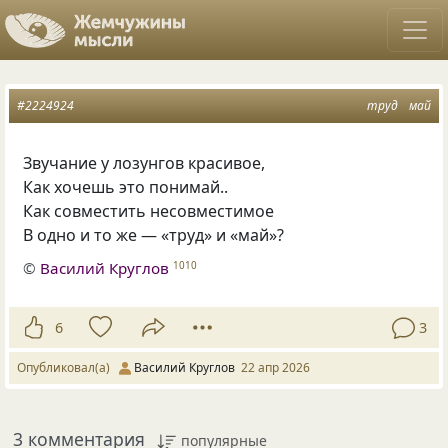
#2224924
труд
май
Звучание у лозунгов красивое,
Как хочешь это понимай..
Как совместить несовместимое
В одно и то же — «труд» и «май»?
©
Василий Круглов
1010
6
3
Опубликовал(а)
Василий Круглов
22 апр 2026
3 комментария
популярные