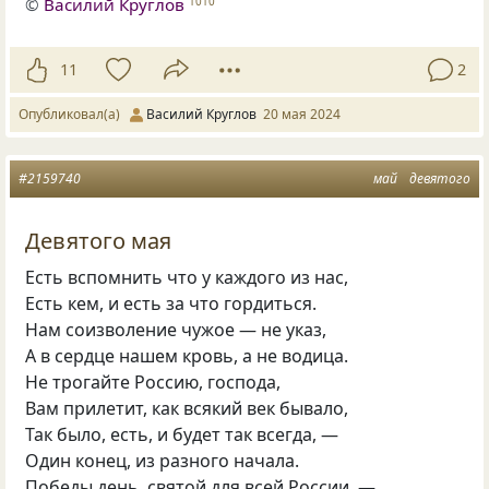
©
Василий Круглов
1010
11
2
Опубликовал(а)
Василий Круглов
20 мая 2024
#2159740
май
девятого
Девятого мая
Есть вспомнить что у каждого из нас,
Есть кем, и есть за что гордиться.
Нам соизволение чужое — не указ,
А в сердце нашем кровь, а не водица.
Не трогайте Россию, господа,
Вам прилетит, как всякий век бывало,
Так было, есть, и будет так всегда, —
Один конец, из разного начала.
Победы день, святой для всей России, —