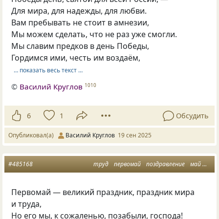
Для мира, для надежды, для любви.
Вам пребывать не стоит в амнезии,
Мы можем сделать, что не раз уже смогли.
Мы славим предков в день Победы,
Гордимся ими, честь им воздаём,
… показать весь текст …
©
Василий Круглов
1010
6
1
Обсудить
Опубликовал(а)
Василий Круглов
19 сен 2025
#485168
труд
первомай
поздравление
май
перв
Первомай — великий праздник, праздник мира
и труда,
Но его мы, к сожаленью, позабыли, господа!