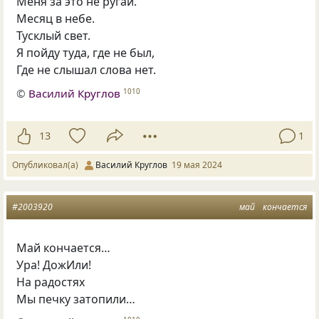
Меня за это не ругай.
Месяц в небе.
Тусклый свет.
Я пойду туда, где не был,
Где не слышал слова нет.
©
Василий Круглов
1010
13
1
Опубликовал(а)
Василий Круглов
19 мая 2024
#2003920
май
кончается
Май кончается…
Ура! ДожИли!
На радостях
Мы печку затопили…