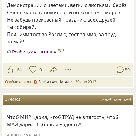
Демонстрации с цветами, ветки с листьями берёз
Очень часто вспоминаю, и по коже аж… мороз!
Не забудь прекрасный праздник, всех друзей
ты собирай,
Подними тост за Россию, тост за мир, за труд,
за май!
©
Розбицкая Наталья
2313
64
9
50
Опубликовала
Розбицкая Наталья
30 апр 2013
#486393
труд
мир
май
Чтоб МИР царил, чтоб ТРУД не в тягость, чтоб
МАЙ дарил Любовь и Радость!!!
автор не указан