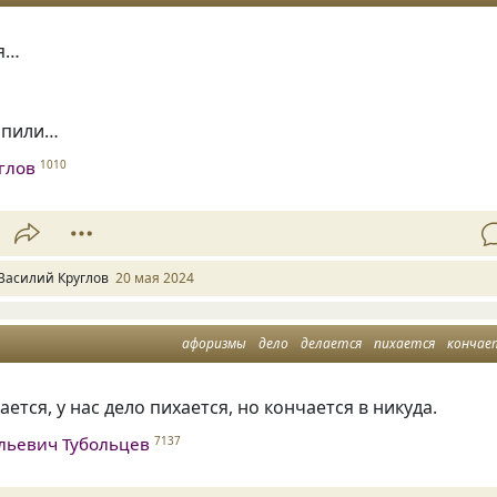
я…
опили…
глов
1010
Василий Круглов
20 мая 2024
афоризмы
дело
делается
пихается
кончае
лается
,
у нас дело пихается
,
но кончается в никуда.
льевич Тубольцев
7137