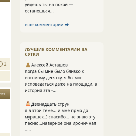
уйдёшь ты на покой —
останешься...
ещё комментарии ⮕
ЛУЧШИЕ КОММЕНТАРИИ ЗА
СУТКИ
2
Алексей Асташов
Когда бы мне было близко к
восьмому десятку, я бы мог
исповедаться даже на площади, а
история эта -...
тся
Двенадцать струн
я в этой теме... и мне прмо до
мурашек..) спасибо... не знаю эту
песню...наверное она ироничная
.....