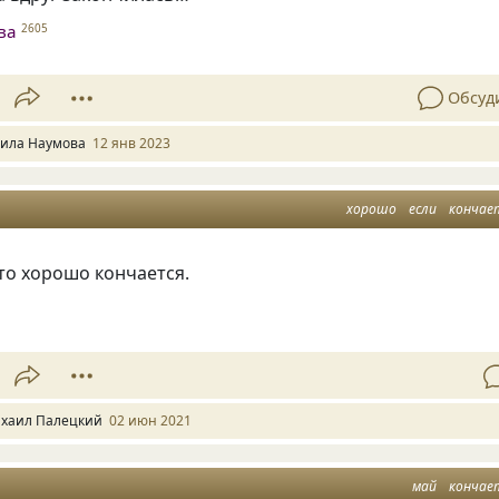
ва
2605
Обсуд
ила Наумова
12 янв 2023
хорошо
если
кончае
то хорошо кончается.
хаил Палецкий
02 июн 2021
май
кончае