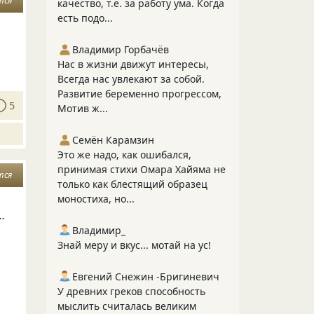
тся
качество, т.е. за работу ума. Когда
есть подо...
Владимир Горбачёв
Нас в жизни движут интересы,
Всегда нас увлекают за собой.
Развитие беременно прогрессом,
5
Мотив ж...
Семён Карамзин
Это же надо, как ошибался,
принимая стихи Омара Хайяма не
тся
только как блестящий образец
моностиха, но...
…
Владимир_
Знай меру и вкус... мотай на ус!
Евгений Снежин -Бригиневич
У древних греков способность
мыслить считалась великим