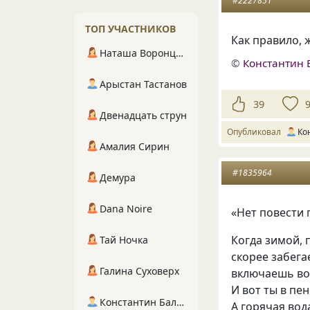
#2227851
ТОП УЧАСТНИКОВ
Как правило, 
Наташа Воронцова
©
Константин 
Арыстан Тастанов
39
Двенадцать струн
Опубликовал
Ко
Амалия Сирин
#1835964
Демура
Dana Noire
«Нет повести
Когда зимой, 
Тай Ночка
скорее забега
Галина Суховерх
включаешь во
И вот ты в пе
Константин Балухта
А горячая вод