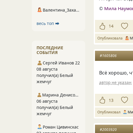
©
Мила Наумо
Валентина_Захарова
весь топ ⮕
14
Опубликовала
М
ПОСЛЕДНИЕ
СОБЫТИЯ
#1605806
Сергей Иванов 22
08 августа
Всё хорошо, ч
получил(а) Белый
жемчуг
автор не указан
Марина Денисова 5
13
06 августа
получил(а) Белый
Опубликовал
Ми
жемчуг
Роман Цивинскас
#2003920