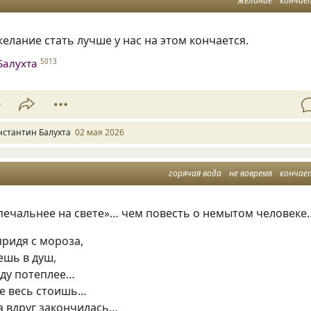
желание
кончае
желание стать лучше у нас на этом кончается.
Балухта
5013
9
нстантин Балухта
02 мая 2026
горячая вода
не вовремя
кончае
 печальнее на свете»… чем повесть о немытом человеке
придя с мороза,
ешь в душ,
ду потеплее…
не весь стоишь…
а вдруг закончилась…