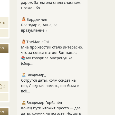
даром. Затем она стала счастьем.
Позже - бо...
Вирджиния
ить
Благодарю, Анна, за
вразумление.)
TheMagicCat
Мне про хвостик стало интересно,
тся
что за смысл в этом. Вот нашла:
📚Так говорила Матронушка
(сбор...
Владимир_
Сотрутся даты, холм сойдёт на
нет, Людская память, вот была и
4
всё...
Владимир Горбачёв
Конец пути итожит просто — две
тся
даты, холмик на погосте. Но, хоть