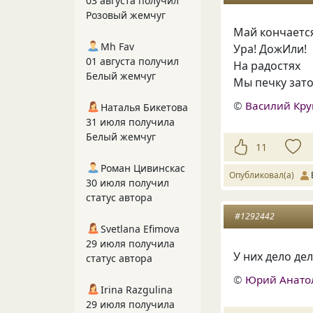
03 августа получил
Розовый жемчуг
Май кончаетс
Mh Fav
Ура! ДожИли!
01 августа получил
На радостях
Белый жемчуг
Мы печку зат
©
Василий Кру
Наталья Бикетова
31 июля получила
Белый жемчуг
11
Роман Цивинскас
Опубликовал(а)
30 июля получил
статус автора
#1292442
Svetlana Efimova
29 июля получила
У них дело де
статус автора
©
Юрий Анато
Irina Razgulina
29 июля получила