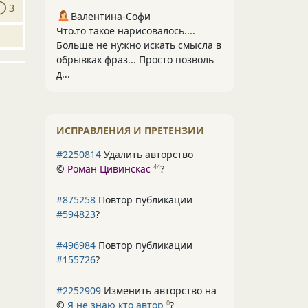
3
Валентина-Софи
Что.то такое нарисовалось....
Больше не нужно искать смысла в
обрывках фраз... Просто позволь
д...
ИСПРАВЛЕНИЯ И ПРЕТЕНЗИИ
#2250814
Удалить авторство
©
Роман Цивинскас
?
44
#875258
Повтор публикации
#594823
?
#496984
Повтор публикации
#155726
?
#2252909
Изменить авторство на
©
Я не знаю кто автор
?
0