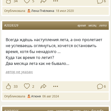
34
5
6
Опубликовала
Лена Пчёлкина
18 июл 2020
#2028329
время
месяц
лето
Всегда ждёшь наступления лета, а оно пролетает
не успеваешь оглянуться, хочется остановить
время, хотя бы ненадолго …
Куда так время то летит?
Два месяца лета как не бывало…
автор не указан
33
2
6
Опубликовала
Атюня
06 авг 2024
#1694644
снег
экспромт
месяц
сны
без рубрики