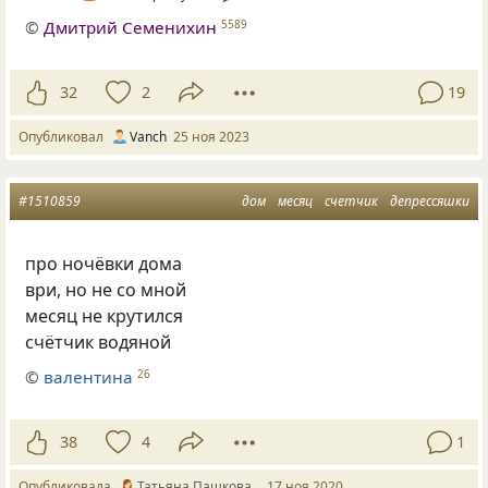
©
Дмитрий Семенихин
5589
32
2
19
Опубликовал
Vanch
25 ноя 2023
#1510859
дом
месяц
счетчик
депрессяшки
про ночёвки дома
ври, но не со мной
месяц не крутился
счётчик водяной
©
валентина
26
38
4
1
Опубликовала
Татьяна Пашкова _
17 ноя 2020