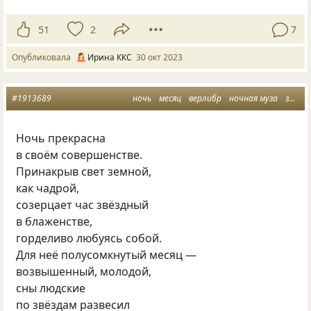
51
2
7
Опубликовала
Ирина ККС
30 окт 2023
#1913689
ночь
месяц
верлибр
ночная муза
златорогий
Ночь прекрасна
в своём совершенстве.
Принакрыв свет земной,
как чадрой,
созерцает час звёздный
в блаженстве,
горделиво любуясь собой.
Для неё полусомкнутый месяц —
возвышенный, молодой,
сны людские
по звёздам развесил