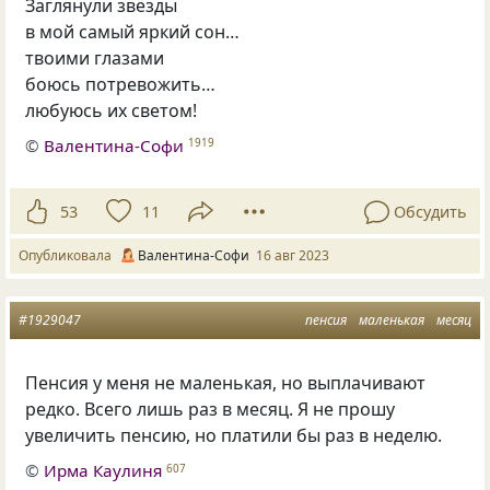
Заглянули звёзды
в мой самый яркий сон…
твоими глазами
боюсь потревожить…
любуюсь их светом!
©
Валентина-Софи
1919
53
11
Обсудить
Опубликовала
Валентина-Софи
16 авг 2023
#1929047
пенсия
маленькая
месяц
Пенсия у меня не маленькая, но выплачивают
редко. Всего лишь раз в месяц. Я не прошу
увеличить пенсию, но платили бы раз в неделю.
©
Ирма Каулиня
607