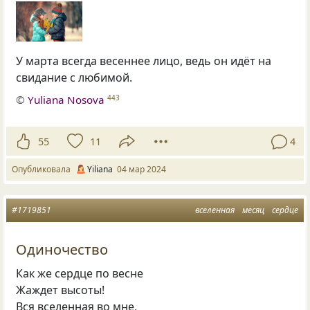
У марта всегда весеннее лицо, ведь он идёт на
свидание с любимой.
©
Yuliana Nosova
443
55
11
4
Опубликовала
Yiliana
04 мар 2024
#1719851
вселенная
месяц
сердце
Одиночество
Как же сердце по весне
Жаждет высоты!
Вся вселенная во мне,