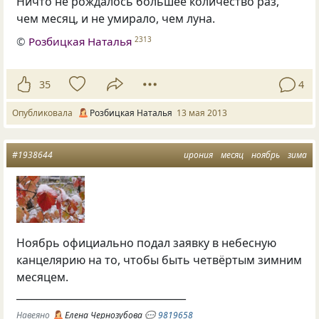
Ничто не рождалось большее количество раз,
чем месяц, и не умирало, чем луна.
©
Розбицкая Наталья
2313
35
4
Опубликовала
Розбицкая Наталья
13 мая 2013
#1938644
ирония
месяц
ноябрь
зима
Ноябрь официально подал заявку в небесную
канцелярию на то, чтобы быть четвёртым зимним
месяцем.
__________________________________
Навеяно
Елена Чернозубова
💬
9819658