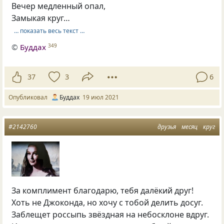
Вечер медленный опал,
Замыкая круг…
… показать весь текст …
©
Буддах
349
37
3
6
Опубликовал
Буддах
19 июл 2021
#2142760
друзья
месяц
круг
За комплимент благодарю, тебя далёкий друг!
Хоть не Джоконда, но хочу с тобой делить досуг.
Заблещет россыпь звёздная на небосклоне вдруг.