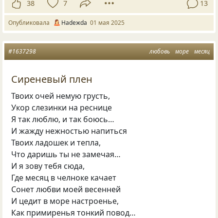
38
7
13
Опубликовала
Нadeжda
01 мая 2025
#1637298
любовь
море
месяц
Сиреневый плен
Твоих очей немую грусть,
Укор слезинки на реснице
Я так люблю, и так боюсь…
И жажду нежностью напиться
Твоих ладошек и тепла,
Что даришь ты не замечая…
И я зову тебя сюда,
Где месяц в челноке качает
Сонет любви моей весенней
И цедит в море настроенье,
Как примиренья тонкий повод…