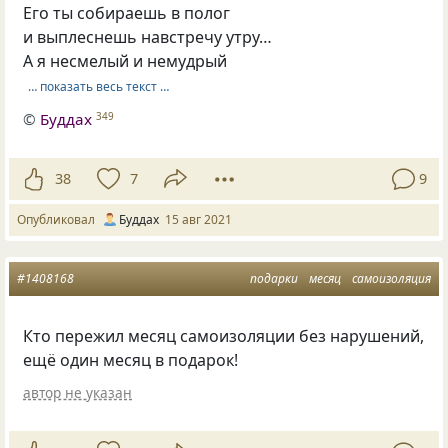
Его ты собираешь в полог
и выплеснешь навстречу утру…
А я несмелый и немудрый
… показать весь текст …
©
Буддах
349
38
7
9
Опубликовал
Буддах
15 авг 2021
#1408168
подарки
месяц
самоизоляция
Кто пережил месяц самоизоляции без нарушений,
ещё один месяц в подарок!
автор не указан