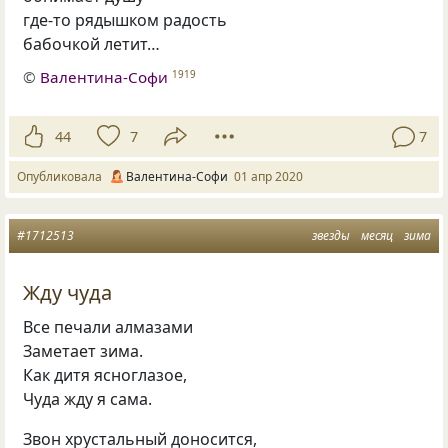
где-то рядышком радость
бабочкой летит…
©
Валентина-Софи
1919
44
7
7
Опубликовала
Валентина-Софи
01 апр 2020
#1712513
звезды
месяц
зима
Жду чуда
Все печали алмазами
Заметает зима.
Как дитя ясноглазое,
Чуда жду я сама.
Звон хрустальный доносится,