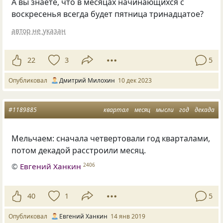
А вы знаете, что в месяцах начинающихся с
воскресенья всегда будет пятница тринадцатое?
автор не указан
22
3
5
Опубликовал
Дмитрий Милохин
10 дек 2023
#1189885
квартал
месяц
мысли
год
декада
Мельчаем: сначала четвертовали год кварталами
,
потом декадой расстроили месяц.
©
Евгений Ханкин
2406
40
1
5
Опубликовал
Евгений Ханкин
14 янв 2019