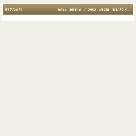
#1875814
ночь
звезды
танка
месяц
взгляд на ситуацию
Звёзды в тумане
и месяц растворился…
Ночь что-то мудрит.
И лишь соколиный взгляд
раскрывает… магию.
©
Валентина-Софи
1919
38
9
Обсудить
Опубликовала
Валентина-Софи
23 мая 2023
#2202909
красота
месяц
загадочность
А впереди ещё один месяц красоты