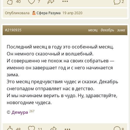
40
7
2
Опубликовала
Сфера Разума
19 апр 2020
#2190935
месяц
декабрь
зима
Последний месяц в году это особенный месяц.
Он немного сказочный и волшебный.
И совершенно не похож на своих собратьев —
именно он завершает год и с него начинается
зима.
Это месяц предчувствия чудес и сказки. Декабрь
снегопадом отправляет нас в детство.
И мы начинаем верить в чудо. Ну, здравствуйте,
новогодние чудеса.
©
Демура
267
48
11
8