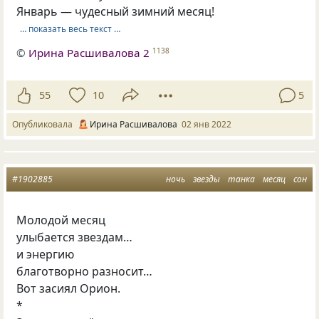
Январь — чудесный зимний месяц!
… показать весь текст …
©
Ирина Расшивалова 2
1138
55
10
5
Опубликовала
Ирина Расшивалова
02 янв 2022
#1902885
ночь
звезды
танка
месяц
сон
Молодой месяц
улыбается звездам…
и энергию
благотворно разносит…
Вот засиял Орион.
*