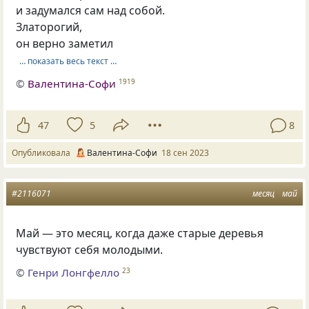
и задумался сам над собой.
Златорогий,
он верно заметил
… показать весь текст …
©
Валентина-Софи
1919
47
5
8
Опубликовала
Валентина-Софи
18 сен 2023
#2116071
месяц
май
Май — это месяц, когда даже старые деревья
чувствуют себя молодыми.
©
Генри Лонгфелло
23