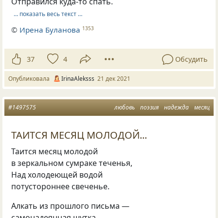
Отправился куда-то спать.
… показать весь текст …
©
Ирена Буланова
1353
37
4
Обсудить
Опубликовала
IrinaAleksss
21 дек 2021
#1497575
любовь
поэзия
надежда
месяц
ТАИТСЯ МЕСЯЦ МОЛОДОЙ...
Таится месяц молодой
в зеркальном сумраке теченья,
Над холодеющей водой
потустороннее свеченье.
Алкать из прошлого письма —
самонадеянная шутка,