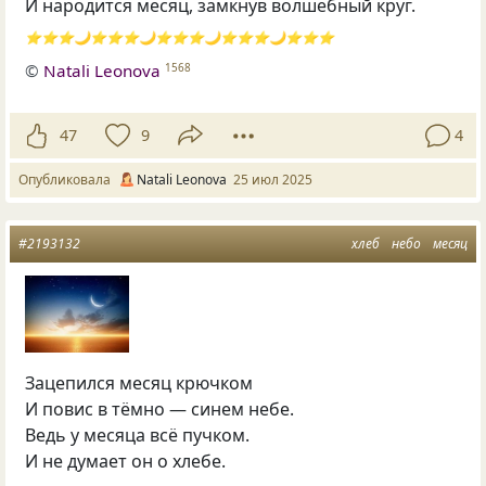
И народится месяц, замкнув волшебный круг.
⭐️⭐️⭐️🌙⭐️⭐️⭐️🌙⭐️⭐️⭐️🌙⭐️⭐️⭐️🌙⭐️⭐️⭐️
©
Natali Leonova
1568
47
9
4
Опубликовала
Natali Leonova
25 июл 2025
#2193132
хлеб
небо
месяц
Зацепился месяц крючком
И повис в тёмно — синем небе.
Ведь у месяца всё пучком.
И не думает он о хлебе.