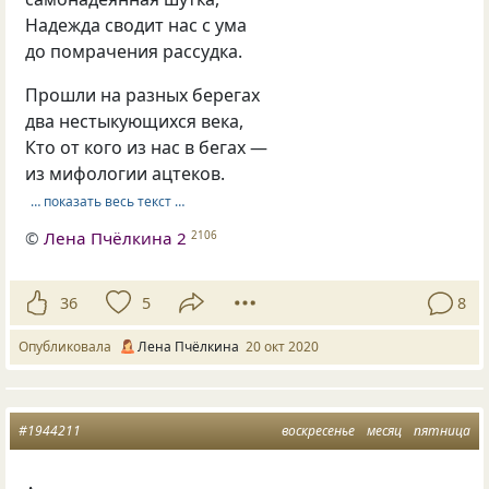
Надежда сводит нас с ума
до помрачения рассудка.
Прошли на разных берегах
два нестыкующихся века,
Кто от кого из нас в бегах —
из мифологии ацтеков.
… показать весь текст …
©
Лена Пчёлкина 2
2106
36
5
8
Опубликовала
Лена Пчёлкина
20 окт 2020
#1944211
воскресенье
месяц
пятница