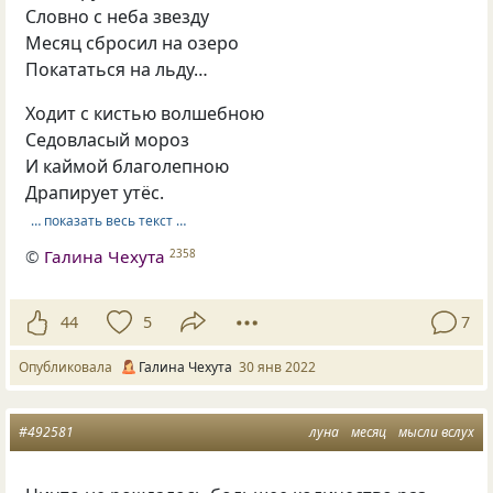
Словно с неба звезду
Месяц сбросил на озеро
Покататься на льду…
Ходит с кистью волшебною
Седовласый мороз
И каймой благолепною
Драпирует утёс.
… показать весь текст …
©
Галина Чехута
2358
44
5
7
Опубликовала
Галина Чехута
30 янв 2022
#492581
луна
месяц
мысли вслух