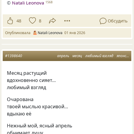
©
Natali Leonova
1568
48
8
Обсудить
Опубликовала
Natali Leonova
01 янв 2026
#1398640
апрель
месяц
любимый взгляд
японский сонет
Месяц растущий
вдохновенно сияет…
любимый взгляд
Очарована
твоей мыслью красивой…
вдыхаю её
Нежный мой, ясный апрель
обнимает душу