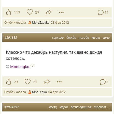
117
57
11
Опубликовала
MerzZzavka
28 фев 2012
#391883
сарказм
дождь
погода
месяц
зима
Классно что декабрь наступил, так давно дождя
хотелось.
©
MneLegko
171
23
21
1
Опубликовала
MneLegko
04 дек 2012
#1974797
месяц
март
весна пришла
трепет чувств