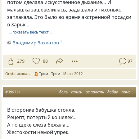
потом сделала искусственное дыхание… И
малышка зашевелилась, задышала и тихонько
заплакала. Это было во время экстренной посадки
в Харьк…
… показать весь текст …
©
Владимир Захватов
1
279
88
97
Опубликовала
Трям - Трям
18 окт 2012
#399791
боль
стихи
старость
добро
помощь
В сторонке бабушка стояла,
Рецепт, потертый кошелек…
А по щеке слеза бежала…
Жестокости немой упрек.