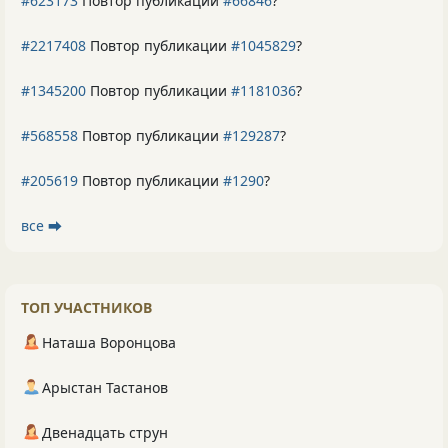
#623173
Повтор публикации
#66846
?
#2217408
Повтор публикации
#1045829
?
#1345200
Повтор публикации
#1181036
?
#568558
Повтор публикации
#129287
?
#205619
Повтор публикации
#1290
?
все ⮕
ТОП УЧАСТНИКОВ
Наташа Воронцова
Арыстан Тастанов
Двенадцать струн