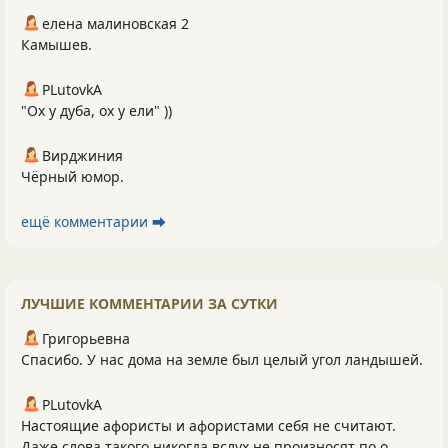
елена малиновская 2
Камышев.
PLutоvkА
"Ох у дуба, ох у ели" ))
Вирджиния
Чёрный юмор.
ещё комментарии ⮕
ЛУЧШИЕ КОММЕНТАРИИ ЗА СУТКИ
Григорьевна
Спасибо. У нас дома на земле был целый угол ландышей.
PLutоvkА
Настоящие афористы и афористами себя не считают.
Даже слова такого никогда вслух не произносят по о...