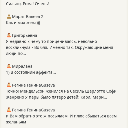
Сильно, Рома! Очень!
Марат Валеев 2
Как и моя жена)))
Григорьевна
Я недавно к чему то прицениваясь, невольно
воскликнула - Во бля. Именно так. Окружающие меня
люди по...
Миралана
1) В состоянии аффекта...
Регина ГенинаGuseva
Точно! Мендельсон женился на Сесиль Шарлотте Софи
Жанрено У пары было пятеро детей: Карл, Мари...
Регина ГенинаGuseva
и Вам обратно это ж посылаем. И плюс сбываться всем
желаньям