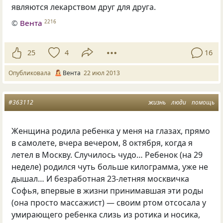
являются лекарством друг для друга.
©
Вента
2216
25
4
16
Опубликовала
Вента
22 июл 2013
#363112
жизнь
люди
помощь
Женщина родила ребенка у меня на глазах, прямо
в самолете, вчера вечером, 8 октября, когда я
летел в Москву. Случилось чудо… Ребенок (на 29
неделе) родился чуть больше килограмма, уже не
дышал… И безработная 23-летняя москвичка
Софья, впервые в жизни принимавшая эти роды
(она просто массажист) — своим ртом отсосала у
умирающего ребенка слизь из ротика и носика,