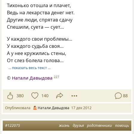
Тихонько отошла и плачет,
Ведь на лекарства денег нет.
Другие люди, спрятав сдачу
Спешили, суета — сует…
У каждого свои проблемы…
У каждого судьба своя…
А у нее кружились стены,
От слез болела голова…
… показать весь текст …
©
Натали Давыдова
227
380
140
88
Опубликовала
Натали Давыдова
17 дек 2012
#122075
жизнь
друзья
родственники
помощь