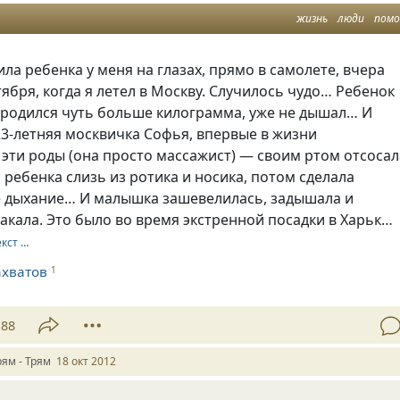
жизнь
люди
пом
а ребенка у меня на глазах, прямо в самолете, вчера
тября, когда я летел в Москву. Случилось чудо… Ребенок
) родился чуть больше килограмма, уже не дышал… И
3-летняя москвичка Софья, впервые в жизни
эти роды (она просто массажист) — своим ртом отсосал
ребенка слизь из ротика и носика, потом сделала
е дыхание… И малышка зашевелилась, задышала и
акала. Это было во время экстренной посадки в Харьк…
екст …
ахватов
1
88
рям - Трям
18 окт 2012