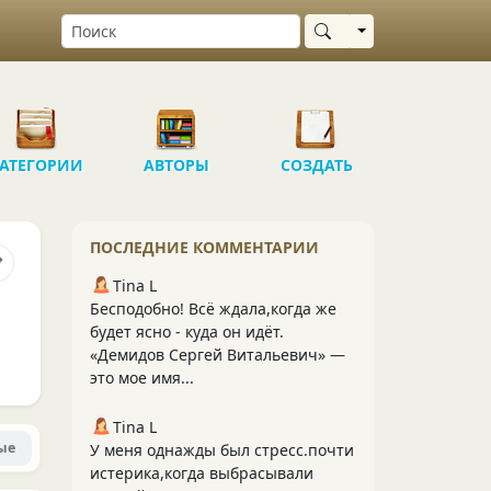
Выбрать область
АТЕГОРИИ
АВТОРЫ
СОЗДАТЬ
ПОСЛЕДНИЕ КОММЕНТАРИИ
Tina L
Бесподобно! Всё ждала,когда же
будет ясно - куда он идёт.
«Демидов Сергей Витальевич» —
это мое имя...
Tina L
ые
У меня однажды был стресс.почти
истерика,когда выбрасывали