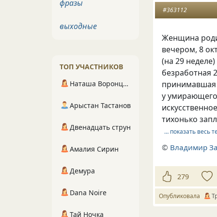
фразы
#363112
выходные
Женщина родил
вечером, 8 ок
(на 29 неделе
ТОП УЧАСТНИКОВ
безработная 2
Наташа Воронцова
принимавшая 
у умирающего 
Арыстан Тастанов
искусственно
тихонько запл
Двенадцать струн
… показать весь т
©
Владимир З
Амалия Сирин
Демура
279
Dana Noire
Опубликовала
Т
Тай Ночка