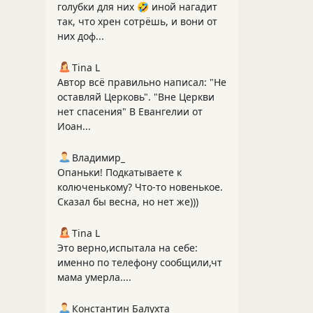
голубки для них 🤣 иной нагадит
так, что хрен сотрёшь, и вони от
них доф...
Tina L
Автор всё правильно написал: "Не
оставляй Церковь". "Вне Церкви
нет спасения" В Евангелии от
Иоан...
Владимир_
Опаньки! Подкатываете к
колюченькому? Что-то новенькое.
Сказал бы весна, но нет же)))
Tina L
Это верно,испытала на себе:
именно по телефону сообщили,чт
мама умерла....
Константин Балухта