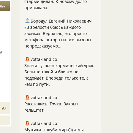
старый диван. К новому долго
ощь
привыкала...
Бородул Евгений Николаевич
«В зрелости боюсь каждого
звонка». Вероятно, это просто
метафора автора на все вызовы
непредсказуемо...
а
vottak and co
Значит усвоен кармический урок.
Больше такой и близко не
подойдёт. Впереди только те, с
кем по пути.
vottak and co
Расстались. Точка. Закрыт
97
гельштат.
vottak and co
Мужики- голуби мира))) а мы