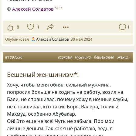
©
Алексей Солдатов
5167
8
1
1
Опубликовал
Алексей Солдатов
30 мая 2024
#1897536
сарказм
мужчина
бешенство
женщина
Бешеный женщинизм*!
Хочу, чтобы меня обнял сильный мужчина,
попросил больше не ходить на работу, возил на
Бали, не спрашивал, почему хожу в ночные клубы,
не спрашивал, кто такие Боря, Валера, Толик и
Махмуд, особенно Абубакар.
Ой! Это еще не все! Чуть не забыла! Про мои
личные деньги. Так как я не работаю, ведь я
свободная, состоявшаяся, современная