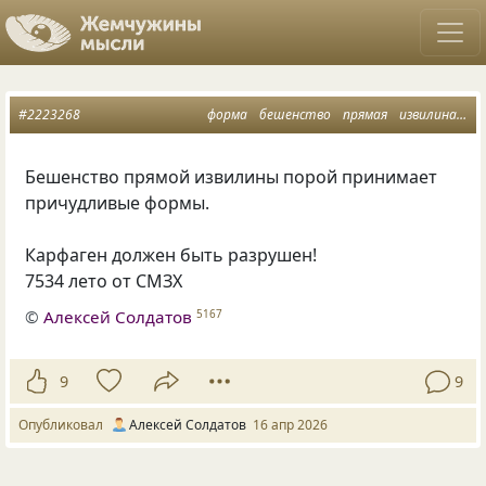
#2223268
форма
бешенство
прямая
извилина
са
Бешенство прямой извилины порой принимает
причудливые формы.
Карфаген должен быть разрушен!
7534 лето от СМЗХ
©
Алексей Солдатов
5167
9
9
Опубликовал
Алексей Солдатов
16 апр 2026