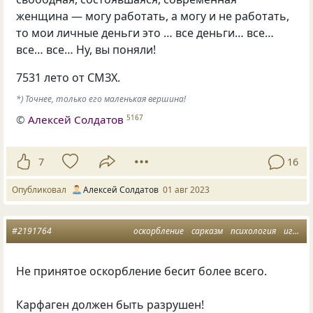
женщина — могу работать, а могу и не работать,
то мои личные деньги это … все деньги… все…
все… все… Ну, вы поняли!
7531 лето от СМЗХ.
*) Точнее, только его маленькая вершина!
©
Алексей Солдатов
5167
7
16
Опубликовал
Алексей Солдатов
01 авг 2023
#2191764
оскорбление
сарказм
психология
игнорирование
Не принятое оскорбление бесит более всего.
Карфаген должен быть разрушен!