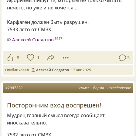
Афоризмы пишут те, которым не только читать
нечего, но уже и не хочется…
Карфаген должен быть разрушен!
7533 лето от СМЗХ.
©
Алексей Солдатов
5167
8
1
5
Опубликовал
Алексей Солдатов
17 авг 2025
#2007220
смысл
форма
исследование
Посторонним вход воспрещен!
Мудрец главный смысл всегда сообщает
иносказательно.
7532 лето от СМЗХ.