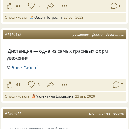
41
3
11
Опубликовал
Овсеп Петросян
27 сен 2023
#1410489
уважение
форма
дистанция
.Дистанция — одна из самых красивых форм
уважения
©
Эрве Гибер
1
41
5
7
Опубликовала
Vалентина Ерошкина
23 апр 2020
#1507611
тело
платье
форма
Форм тела неправильных не бывает.