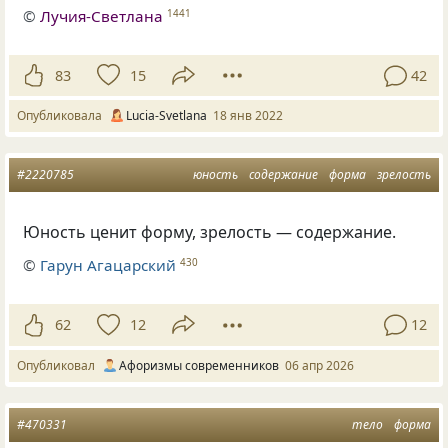
©
Лучия-Светлана
1441
83
15
42
Опубликовала
Lucia-Svetlana
18 янв 2022
#2220785
юность
содержание
форма
зрелость
Юность ценит форму, зрелость — содержание.
©
Гарун Агацарский
430
62
12
12
Опубликовал
Афоризмы современников
06 апр 2026
#470331
тело
форма