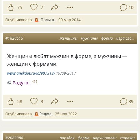
75
7
10
Опубликовала
-Полынь-
09 мар 2014
#1820515
женщины
мужчины
форма
игра слов
ш
Женщины любят мужчин в форме, а мужчины —
женщин с формами.
www.anekdot.ru/id/907312/
19/09/2017
©
Радуга_
419
58
3
39
Опубликовала
Радуга_
25 ноя 2022
#2089086
порядок
форма
нарушители
стражи