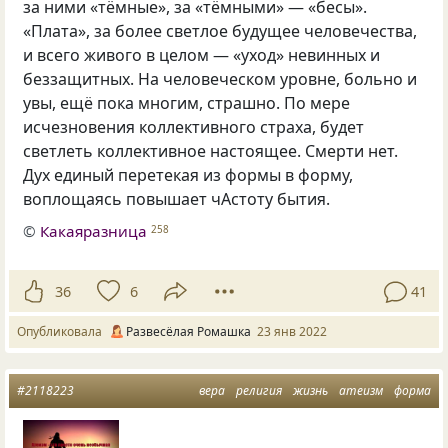
за ними «тёмные», за «тёмными» — «бесы».
«Плата», за более светлое будущее человечества,
и всего живого в целом — «уход» невинных и
беззащитных. На человеческом уровне, больно и
увы, ещё пока многим, страшно. По мере
исчезновения коллективного страха, будет
светлеть коллективное настоящее. Смерти нет.
Дух единый перетекая из формы в форму,
воплощаясь повышает чАстоту бытия.
©
Какаяразница
258
36
6
41
Опубликовала
Развесёлая Ромашка
23 янв 2022
#2118223
вера
религия
жизнь
атеизм
форма