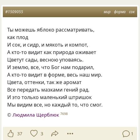
#1509055
мир
форма
сок
Ты можешь яблоко рассматривать,
как плод
И сок, и сидр, и мякоть и компот,
А кто-то видит как природа оживает
Цветут сады, весною уповаясь.
И землю, все, что Бог нам подарил,
А кто-то видит в форме, весь наш мир.
Цвета, оттенки, так же аромат
Все передать мазками гений рад.
И это только маленький штришок
Мы видим все, но каждый то, что смог.
©
Людмила Щерблюк
7698
37
3
1