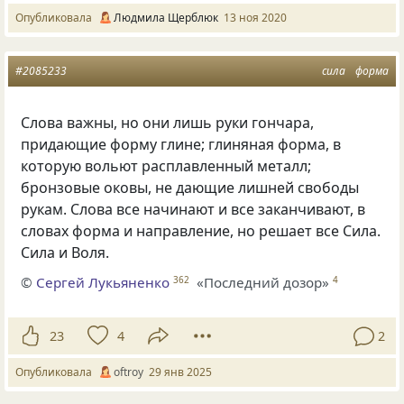
Опубликовала
Людмила Щерблюк
13 ноя 2020
#2085233
сила
форма
Слова важны, но они лишь руки гончара,
придающие форму глине; глиняная форма, в
которую вольют расплавленный металл;
бронзовые оковы, не дающие лишней свободы
рукам. Слова все начинают и все заканчивают, в
словах форма и направление, но решает все Сила.
Сила и Воля.
©
Сергей Лукьяненко
«Последний дозор»
362
4
23
4
2
Опубликовала
oftroy
29 янв 2025