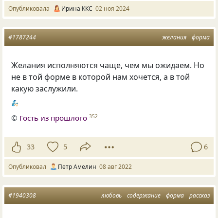
Опубликовала
Ирина ККС
02 ноя 2024
#1787244
желания
форма
Желания исполняются чаще, чем мы ожидаем. Но
не в той форме в которой нам хочется, а в той
какую заслужили.
🧞
©
Гость из прошлого
352
33
5
6
Опубликовал
Петр Амeлин
08 авг 2022
#1940308
любовь
содержание
форма
рассказ