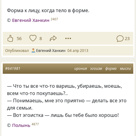
Форма к лицу, когда тело в форме.
©
Евгений Ханкин
2407
56
8
23
Опубликовал
Евгений Ханкин
04 апр 2013
#641981
ирония
эгоизм
форма
мысли
— Что ты все что-то варишь, убираешь, моешь,
всем что-то покупаешь?..
— Понимаешь, мне это приятно — делать все это
для семьи.
— Вот эгоистка — лишь бы тебе было хорошо!
©
Полынь
4877