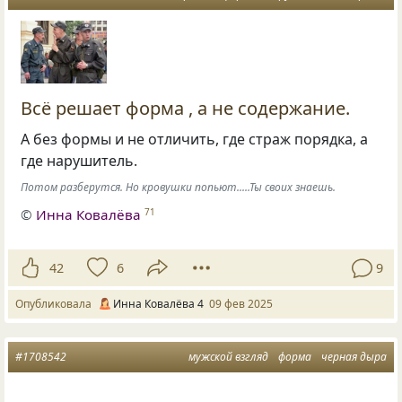
Всё решает форма , а не содержание.
А без формы и не отличить, где страж порядка, а
где нарушитель.
Потом разберутся. Но кровушки попьют.....Ты своих знаешь.
©
Инна Ковалёва
71
42
6
9
Опубликовала
Инна Ковалёва 4
09 фев 2025
#1708542
мужской взгляд
форма
черная дыра