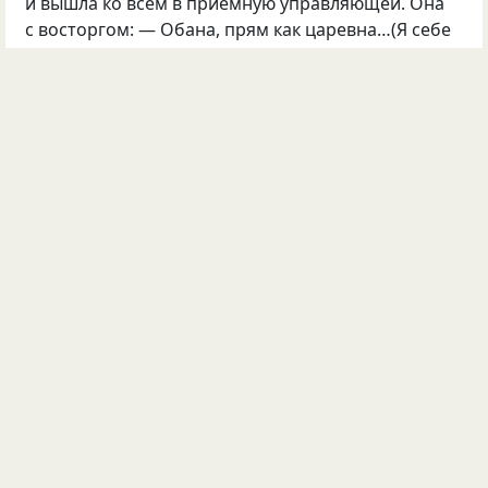
и вышла ко всем в приемную управляющей. Она
с восторгом: — Обана, прям как царевна…(Я себе
под нос: царевна-лягушка…) Так прямо раз
и перевоплотилась… На что одна коллега
сказала: — Не царевна, а трансформер…))))
теперь мы как трансформеры, перевоплощаемся два раза в день))))
©
Киренчанка
384
46
4
Опубликовала
Ангария
04 сен 2013
#1191666
пустота
форма
мысли
Пустота не имеет форм.
©
Юрий Зарожный
3877