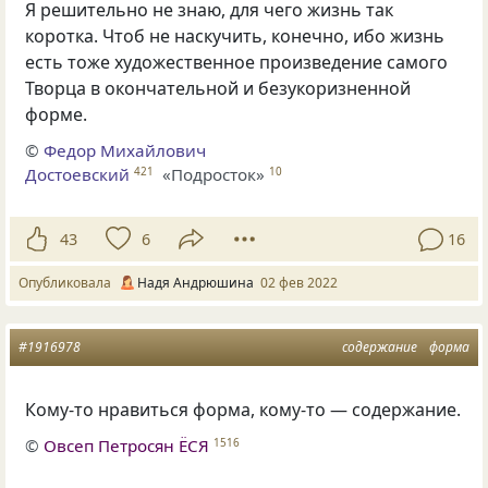
Я решительно не знаю, для чего жизнь так
коротка. Чтоб не наскучить, конечно, ибо жизнь
есть тоже художественное произведение самого
Творца в окончательной и безукоризненной
форме.
©
Федор Михайлович
Достоевский
«Подросток»
421
10
43
6
16
Опубликовала
Надя Андрюшина
02 фев 2022
#1916978
содержание
форма
Кому-то нравиться форма, кому-то — содержание.
©
Овсеп Петросян ЁСЯ
1516