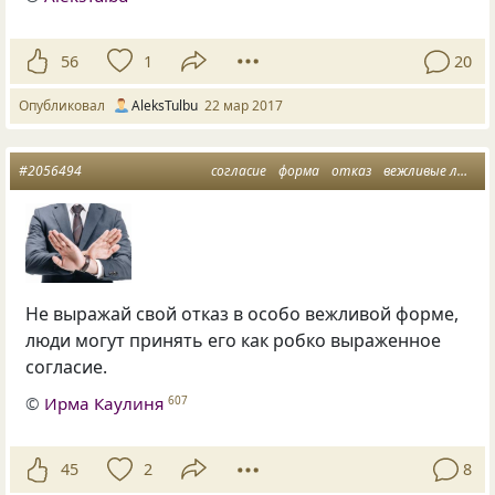
56
1
20
Опубликовал
AleksTulbu
22 мар 2017
#2056494
согласие
форма
отказ
вежливые люди
Не выражай свой отказ в особо вежливой форме,
люди могут принять его как робко выраженное
согласие.
©
Ирма Каулиня
607
45
2
8