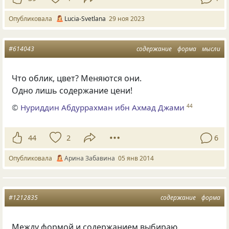
Опубликовала
Lucia-Svetlana
29 ноя 2023
#614043
содержание
форма
мысли
Что облик, цвет? Меняются они.
Одно лишь содержание цени!
©
Нуриддин Абдуррахман ибн Ахмад Джами
44
44
2
6
Опубликовала
Арина Забавина
05 янв 2014
#1212835
содержание
форма
Между формой и содержанием выбираю