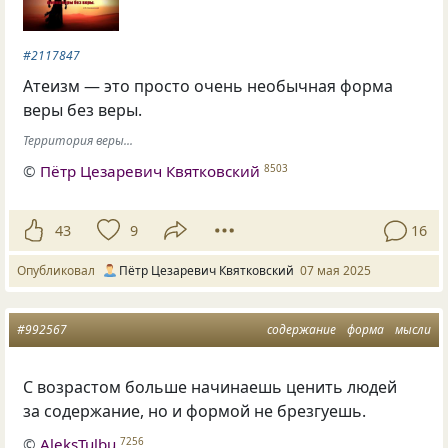
#2117847
Атеизм — это просто очень необычная форма
веры без веры.
Территория веры...
©
Пётр Цезаревич Квятковский
8503
43
9
16
Опубликовал
Пётр Цезаревич Квятковский
07 мая 2025
#992567
содержание
форма
мысли
С возрастом больше начинаешь ценить людей
за содержание, но и формой не брезгуешь.
©
AleksTulbu
7256