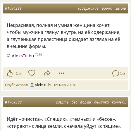
#1094299
содержание
форма
мысли
Некрасивая
,
полная и умная женщина хочет
,
чтобы мужчина глянул внутрь на её содержание
,
а глупенькая прелестница ожидает взгляда на её
внешние формы.
©
AleksTulbu
7256
55
55
Опубликовал
AleksTulbu
05 мар 2018
#1709388
смерть
бес
форма
очистка
коллективный сон
Идёт «очистка». «Спящих», «темных» и «бесов»,
«стирают» с лица земли, сначала уйдут «спящие»,