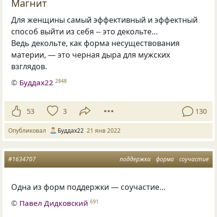
Магнит
Для женщины самый эффективный и эффектный
способ выйти из себя -- это декольте…
Ведь декольте, как форма несуществования
материи, — это черная дыра для мужских
взглядов.
©
Буддах22
2848
53
3
130
Опубликовал
Буддах22
21 янв 2022
#1634707
поддержка
форма
соучастие
Одна из форм поддержки — соучастие…
©
Павел Дидковский
691