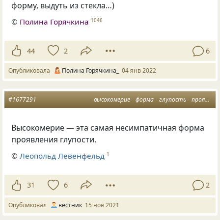
форму, выдуть из стекла…)
©
Полина Горячкина
1046
44
2
6
Опубликовала
Полина Горячкина_
04 янв 2022
#1677291
высокомерие
форма
глупость
проявление
Высокомерие — эта самая несимпатичная форма
проявления глупости.
©
Леопольд Левенфельд
1
31
6
2
Опубликовал
вестник
15 ноя 2021