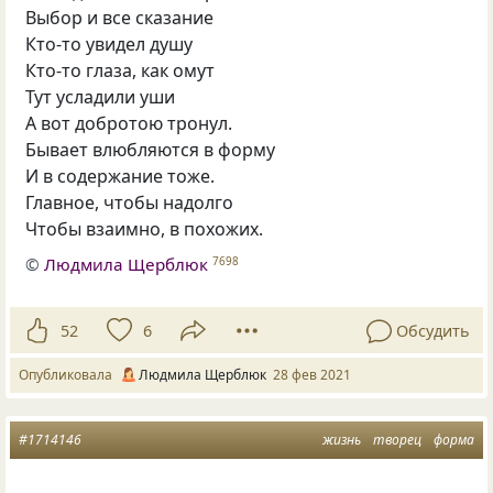
Выбор и все сказание
Кто-то увидел душу
Кто-то глаза, как омут
Тут усладили уши
А вот добротою тронул.
Бывает влюбляются в форму
И в содержание тоже.
Главное, чтобы надолго
Чтобы взаимно, в похожих.
©
Людмила Щерблюк
7698
52
6
Обсудить
Опубликовала
Людмила Щерблюк
28 фев 2021
#1714146
жизнь
творец
форма