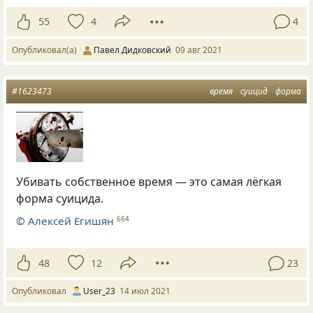
55
4
4
Опубликовал(а)
Павел Дидковский
09 авг 2021
#1623473
время
суицид
форма
Убивать собственное время — это самая лёгкая
форма суицида.
©
Алексей Егишян
664
48
12
23
Опубликовал
User_23
14 июл 2021