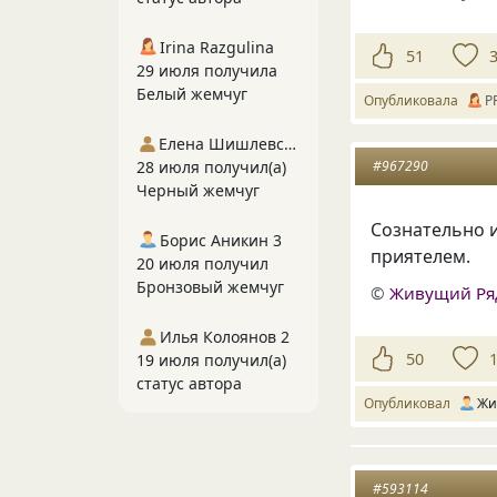
Irina Razgulina
51
29 июля получила
Белый жемчуг
Опубликовала
P
Елена Шишлевская
28 июля получил(а)
#967290
Черный жемчуг
Сознательно и
Борис Аникин 3
приятелем.
20 июля получил
Бронзовый жемчуг
©
Живущий Ря
Илья Колоянов 2
50
19 июля получил(а)
статус автора
Опубликовал
Жи
#593114