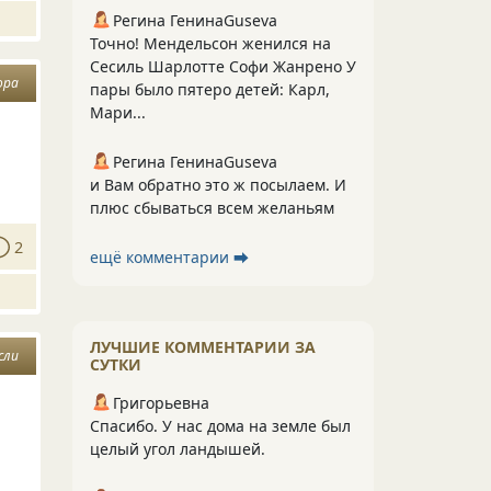
Регина ГенинаGuseva
Точно! Мендельсон женился на
Сесиль Шарлотте Софи Жанрено У
ора
пары было пятеро детей: Карл,
Мари...
Регина ГенинаGuseva
и Вам обратно это ж посылаем. И
плюс сбываться всем желаньям
2
ещё комментарии ⮕
ЛУЧШИЕ КОММЕНТАРИИ ЗА
сли
СУТКИ
Григорьевна
Спасибо. У нас дома на земле был
целый угол ландышей.