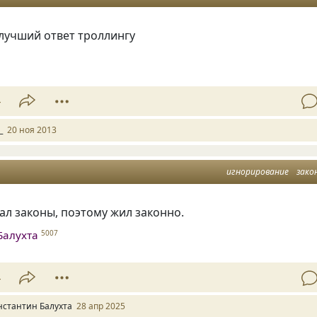
лучший ответ троллингу
4
_
20 ноя 2013
игнорирование
зако
л законы, поэтому жил законно.
Балухта
5007
4
нстантин Балухта
28 апр 2025