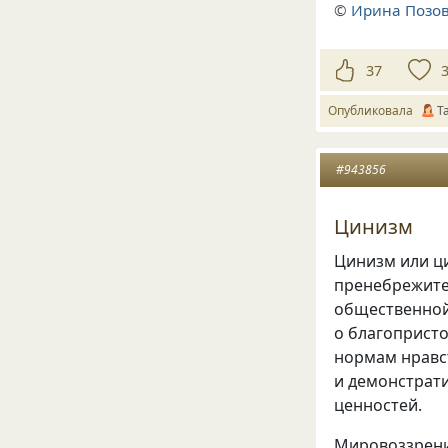
©
Ирина Позов
37
Опубликовала
Т
#943856
Цинизм
Цинизм или ц
пренебрежите
общественной
о благоприст
нормам нравс
и демонстрат
ценностей.
Мировоззрени