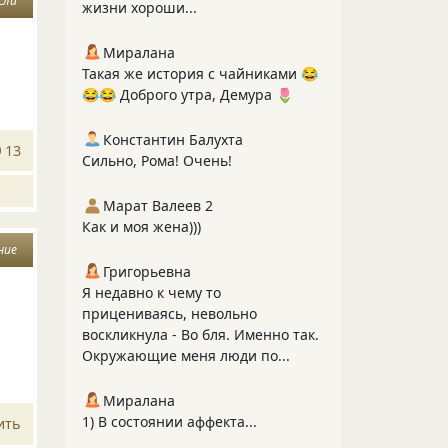
сли
жизни хороши...
Миралана
Такая же история с чайниками 😂
😂😂 Доброго утра, Демура 🌷
Константин Балухта
13
Сильно, Рома! Очень!
Марат Валеев 2
Как и моя жена)))
ние
Григорьевна
Я недавно к чему то
прицениваясь, невольно
воскликнула - Во бля. Именно так.
Окружающие меня люди по...
Миралана
1) В состоянии аффекта...
ить