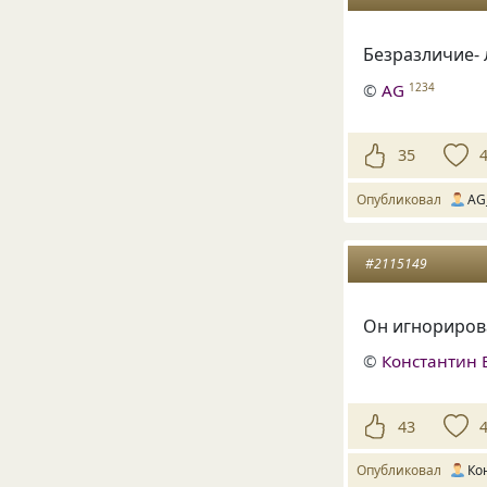
Безразличие- 
©
AG
1234
35
Опубликовал
AG
#2115149
Он игнорирова
©
Константин 
43
Опубликовал
Ко