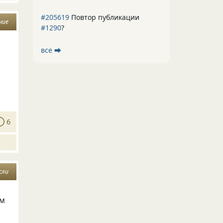
#205619
Повтор публикации
ние
#1290
?
все ⮕
6
сли
ем