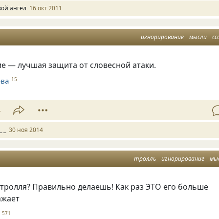
вой ангел
16 окт 2011
игнорирование
мысли
сс
е — лучшая защита от словесной атаки.
ова
15
4
_ _
30 ноя 2014
тролль
игнорирование
мы
тролля? Правильно делаешь! Как раз ЭТО его больше
ажает
я
571