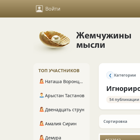
Войти
ТОП УЧАСТНИКОВ
Категории
❮
Наташа Воронцова
Игнорир
Арыстан Тастанов
54 публикации
Двенадцать струн
Сортировка
Амалия Сирин
Демура