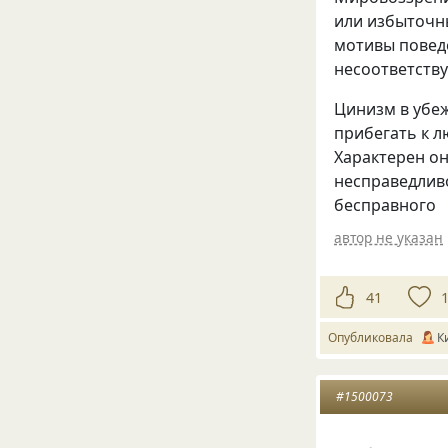
или избыточн
мотивы поведе
несоответств
Цинизм в убеж
прибегать к л
Характерен он
несправедливо
бесправного
автор не указан
41
Опубликовала
К
#1500073