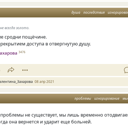
душа
последствия
игнорирова
не всегда золото.
е сродни пощёчине.
рекрытием доступа в отвергнутую душу.
ахарова
3476
8
алентина_Захарова
08 апр 2021
проблемы
игнорирование
мы
о проблемы не существует, мы лишь временно отодвига
огда она вернется и ударит еще больней.