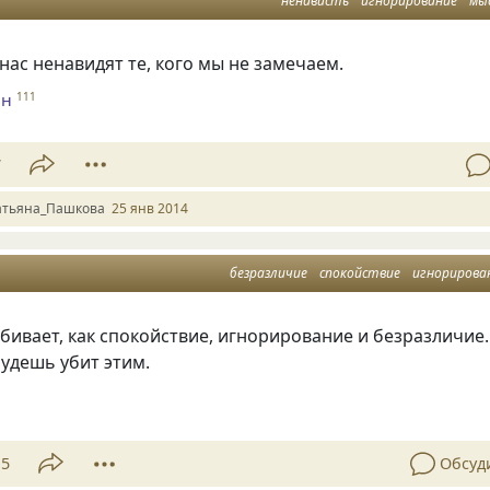
ненависть
игнорирование
мы
нас ненавидят те, кого мы не замечаем.
ин
111
7
атьяна_Пашкова
25 янв 2014
безразличие
спокойствие
игнорирова
убивает, как спокойствие, игнорирование и безразличие.
будешь убит этим.
15
Обсуд