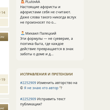
PLutоvkА
Настоящие афористы и
афористами себя не считают.
14
Даже слова такого никогда вслух
не произносят по о...
Михаил Палецкий
сли
Эти формулы — не суеверие, а
поэтика быта, где каждое
действие превращается в знак
заботы о доме и д...
ИСПРАВЛЕНИЯ И ПРЕТЕНЗИИ
19
#2252909
Изменить авторство на
©
Я не знаю кто автор
?
0
#2252909
Исправить текст
публикации?
инг