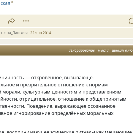
ская
8
3
атьяна_Пашкова
22 янв 2014
игнорирование
мысли
цинизм в лю
иничность — откровенное, вызывающе-
льное и презрительное отношение к нормам
 морали, культурным ценностям и представлениям
ойности, отрицательное, отношение к общепринятым
твенности. Поведение, выражающее осознанное
ивное игнорирование определённых моральных
е, воспринимающее этические ритуалы как мешающие