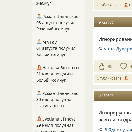
жемчуг
Опубликовала
т
Роман Цивинскас
#729433
03 августа получил
Розовый жемчуг
Игнорировани
Mh Fav
01 августа получил
©
Анна Дувар
Белый жемчуг
35
Наталья Бикетова
31 июля получила
Опубликовала
__
Белый жемчуг
Роман Цивинскас
#670869
30 июля получил
статус автора
Игнорируешь 
Svetlana Efimova
всего и раздр
29 июля получила
©
PR0двинута
статус автора