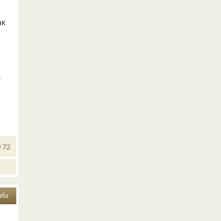
ак
в
72
аба