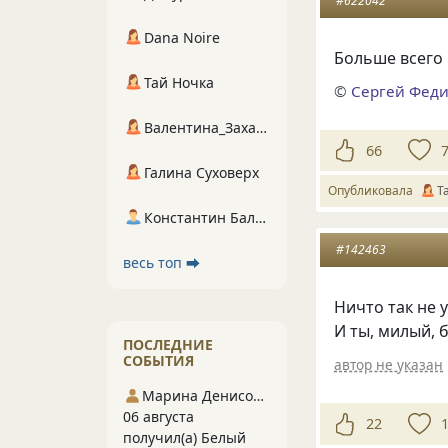
#622042
Dana Noire
Больше всего 
Тай Ночка
©
Сергей Фед
Валентина_Захарова
66
Галина Суховерх
Опубликовала
Т
Константин Балухта
#142463
весь топ ⮕
Ничто так не 
И ты, милый, 
ПОСЛЕДНИЕ
СОБЫТИЯ
автор не указан
Марина Денисова 5
06 августа
22
получил(а) Белый