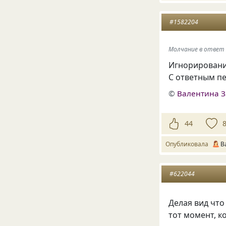
#1582204
Молчание в ответ 
Игнорировани
С ответным пе
©
Валентина З
44
Опубликовала
В
#622044
Делая вид чт
тот момент, к