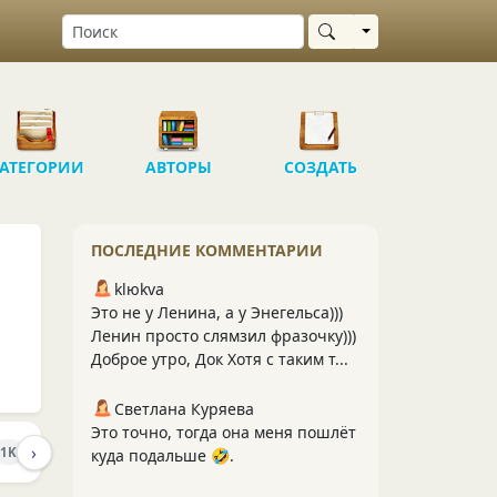
Выбрать область
АТЕГОРИИ
АВТОРЫ
СОЗДАТЬ
ПОСЛЕДНИЕ КОММЕНТАРИИ
klюkva
Это не у Ленина, а у Энегельса)))
Ленин просто слямзил фразочку)))
Доброе утро, Док Хотя с таким т...
Светлана Куряева
Это точно, тогда она меня пошлёт
›
ПОДПИСЧИКИ
ПОДПИСКИ
1K
35
1
куда подальше 🤣.