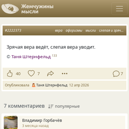
#2222373
вера
афоризмы
мысли
слепая и зрячая
Зрячая вера ведёт, слепая вера уводит.
©
Таня Штернфельд
133
40
7
7
Опубликовала
Таня Штернфельд
12 апр 2026
7 комментариев
популярные
Владимир Горбачёв
3 месяца назад