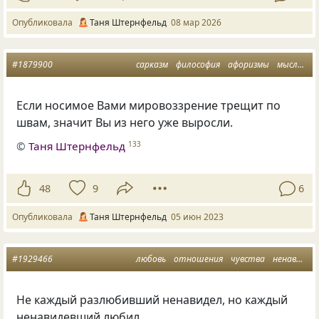
Опубликовала
Таня Штернфельд
08 мар 2026
#1879900
сарказм
философия
афоризмы
мысли
м
Если носимое Вами мировоззрение трещит по
швам, значит Вы из него уже выросли.
©
Таня Штернфельд
133
48
9
6
Опубликовала
Таня Штернфельд
05 июн 2023
#1929466
любовь
отношения
чувства
ненависть
Не каждый разлюбивший ненавидел, но каждый
ненавидевший любил.