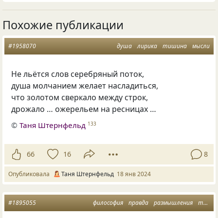
Похожие публикации
#1958070
душа
лирика
тишина
мысли
Не льётся слов серебряный поток,
душа молчанием желает насладиться,
что золотом сверкало между строк,
дрожало … ожерельем на ресницах …
©
Таня Штернфельд
133
66
16
8
Опубликовала
Таня Штернфельд
18 янв 2024
#1895055
философия
правда
размышления
тяжесть