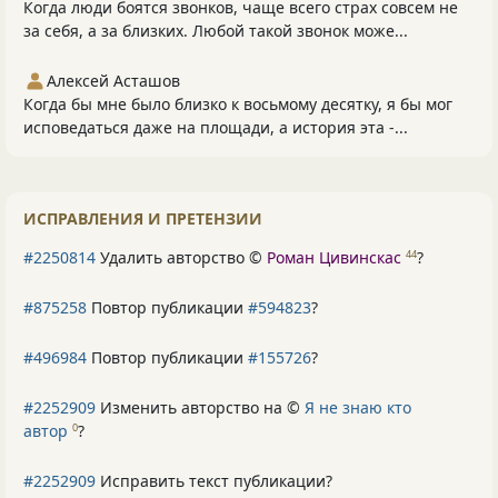
Когда люди боятся звонков, чаще всего страх совсем не
за себя, а за близких. Любой такой звонок може...
Алексей Асташов
Когда бы мне было близко к восьмому десятку, я бы мог
исповедаться даже на площади, а история эта -...
ИСПРАВЛЕНИЯ И ПРЕТЕНЗИИ
#2250814
Удалить авторство ©
Роман Цивинскас
?
44
#875258
Повтор публикации
#594823
?
#496984
Повтор публикации
#155726
?
#2252909
Изменить авторство на ©
Я не знаю кто
автор
?
0
#2252909
Исправить текст публикации?