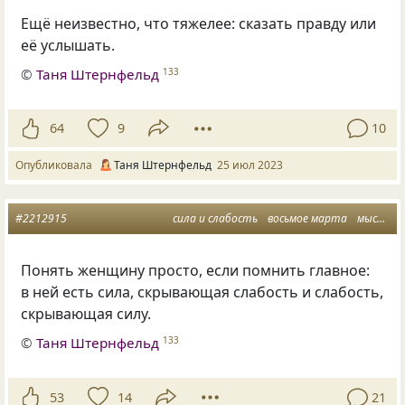
Ещё неизвестно, что тяжелее: сказать правду или
её услышать.
©
Таня Штернфельд
133
64
9
10
Опубликовала
Таня Штернфельд
25 июл 2023
#2212915
сила и слабость
восьмое марта
мысли
Понять женщину просто, если помнить главное:
в ней есть сила, скрывающая слабость и слабость,
скрывающая силу.
©
Таня Штернфельд
133
53
14
21