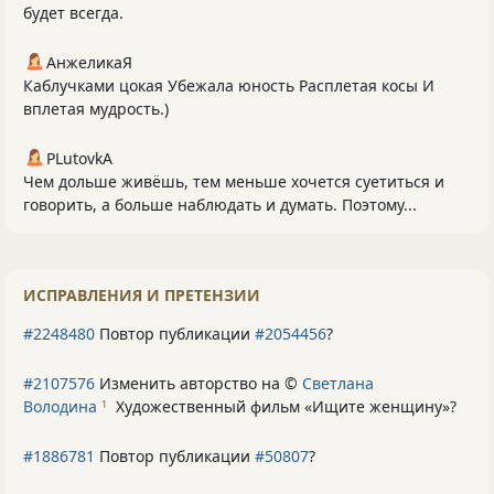
будет всегда.
АнжеликаЯ
Каблучками цокая Убежала юность Расплетая косы И
вплетая мудрость.)
PLutоvkА
Чем дольше живёшь, тем меньше хочется суетиться и
говорить, а больше наблюдать и думать. Поэтому...
ИСПРАВЛЕНИЯ И ПРЕТЕНЗИИ
#2248480
Повтор публикации
#2054456
?
#2107576
Изменить авторство на ©
Светлана
Володина
Художественный фильм «Ищите женщину»
?
1
#1886781
Повтор публикации
#50807
?