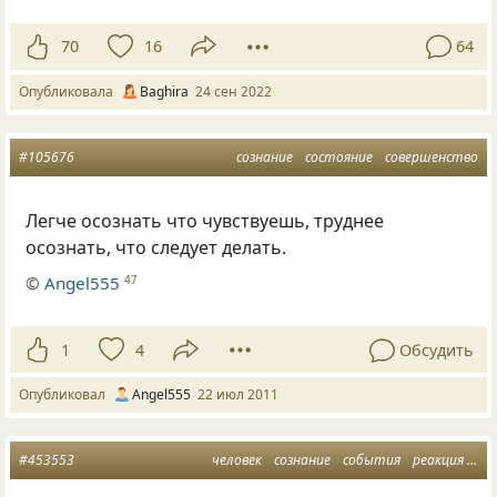
70
16
64
Опубликовала
Baghira
24 сен 2022
#105676
сознание
состояние
совершенство
Легче осознать что чувствуешь, труднее
осознать, что следует делать.
©
Аngel555
47
1
4
Обсудить
Опубликовал
Аngel555
22 июл 2011
#453553
человек
сознание
события
реакция
от