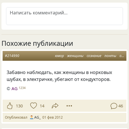
Похожие публикации
#214990
юмор
женщины
сознание
понты
ответственность
Забавно наблюдать, как женщины в норковых
шубах, в электричке, убегают от кондукторов.
©
AG
1234
130
14
46
Опубликовал
AG_
01 фев 2012