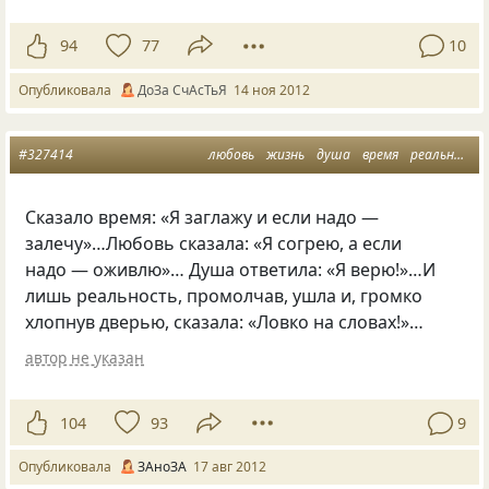
94
77
10
Опубликовала
ДоЗа СчАсТьЯ
14 ноя 2012
#327414
любовь
жизнь
душа
время
реальность
Сказало время: «Я заглажу и если надо —
залечу»…Любовь сказала: «Я согрею, а если
надо — оживлю»… Душа ответила: «Я верю!»…И
лишь реальность, промолчав, ушла и, громко
хлопнув дверью, сказала: «Ловко на словах!»…
автор не указан
104
93
9
Опубликовала
ЗАноЗА
17 авг 2012