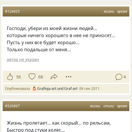
#124455
жизнь
время
Господи, убери из моей жизни людей…
которые ничего хорошего в нее не приносят…
Пусть у них все будет хорошо…
Только подальше от меня…
автор не указан
56
68
4
Опубликовала
Grafinja-art und Graf-art
06 сен 2011
#526867
жизнь
стихи
время
Жизнь пролетает… как скорый… по рельсам,
Быстро под стуки колёс…