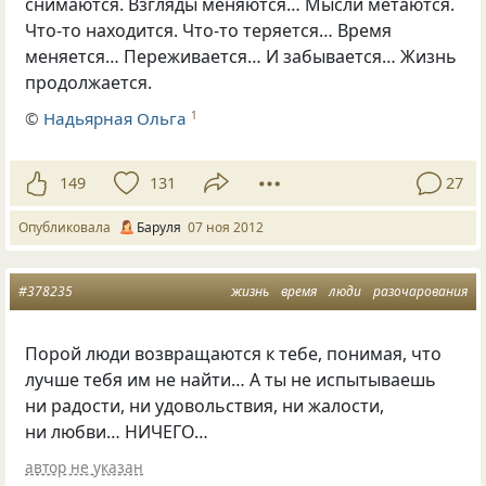
снимаются. Взгляды меняются… Мысли метаются.
Что-то находится. Что-то теряется… Время
меняется… Переживается… И забывается… Жизнь
продолжается.
©
Надьярная Ольга
1
149
131
27
Опубликовала
Баруля
07 ноя 2012
#378235
жизнь
время
люди
разочарования
Порой люди возвращаются к тебе, понимая, что
лучше тебя им не найти… А ты не испытываешь
ни радости, ни удовольствия, ни жалости,
ни любви… НИЧЕГО…
автор не указан