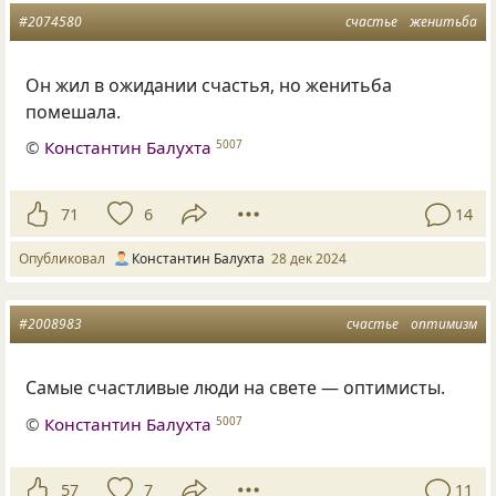
#2074580
счастье
женитьба
Он жил в ожидании счастья, но женитьба
помешала.
©
Константин Балухта
5007
71
6
14
Опубликовал
Константин Балухта
28 дек 2024
#2008983
счастье
оптимизм
Самые счастливые люди на свете — оптимисты.
©
Константин Балухта
5007
57
7
11