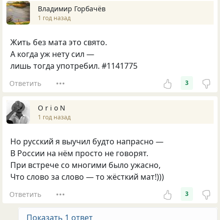
Владимир Горбачёв
1 год назад
Жить без мата это свято.
А когда уж нету сил —
лишь тогда употребил. #1141775
Ответить
3
O r i o N
1 год назад
Но русский я выучил будто напрасно —
В России на нём просто не говорят.
При встрече со многими было ужасно,
Что слово за слово — то жёсткий мат!)))
Ответить
3
Показать 1 ответ