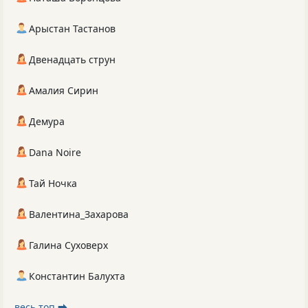
Арыстан Тастанов
Двенадцать струн
Амалия Сирин
Демура
Dana Noire
Тай Ночка
Валентина_Захарова
Галина Суховерх
Константин Балухта
весь топ ⮕