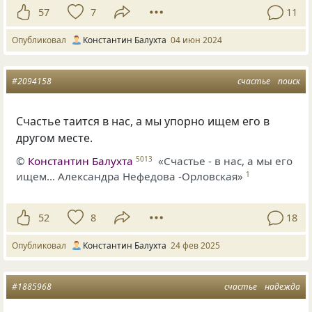
57
7
11
Опубликовал
Константин Балухта
04 июн 2024
#2094158
счастье
поиск
Счастье таится в нас, а мы упорно ищем его в
другом месте.
©
Константин Балухта
«Счастье - в нас, а мы его
5013
ищем... Александра Нефедова -Орловская»
1
52
8
18
Опубликовал
Константин Балухта
24 фев 2025
#1885968
счастье
надежда