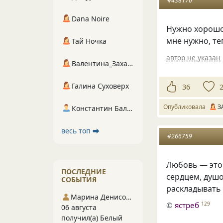
#438170
Dana Noire
Нужно хорошо
мне нужно, те
Тай Ночка
автор не указан
Валентина_Захарова
Галина Суховерх
36
Опубликовала
З
Константин Балухта
весь топ ⮕
#266759
Любовь — это 
ПОСЛЕДНИЕ
сердцем, душо
СОБЫТИЯ
раскладывать 
Марина Денисова 5
©
ястреб
129
06 августа
получил(а) Белый