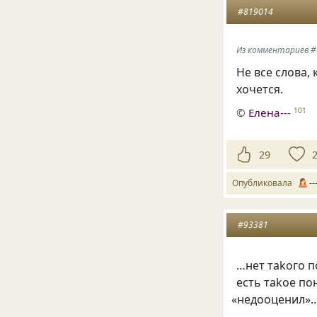
#819014
Из комментариев 
Не все слова,
хочется.
©
Елена---
101
29
Опубликовала
--
#93381
…нет таkого 
есть таkое по
«
недооценил»