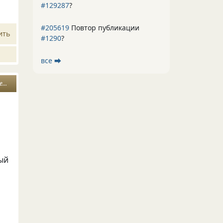
#129287
?
#205619
Повтор публикации
ить
#1290
?
все ⮕
ть
мый