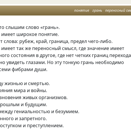
понятие
грань
переносный см
то слышим слово «грань».
» имеет широкое понятие.
т слова: рубеж, край, граница, предел чего-либо.
 имеет так же переносный смысл, где значение имеет
ного состояния в другое, где нет четких границ перехода
о увидеть глазами. Но эту тонкую грань необходимо
всеми фибрами души.
ду жизнью и смертью.
ояния мира и войны.
езновения живых организмов.
прошлым и будущим.
 между гениальностью и безумием.
нного и запретного.
оступком и преступлением.