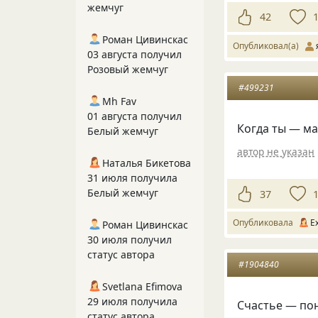
жемчуг
42
Роман Цивинскас
Опубликовал(а)
03 августа получил
Розовый жемчуг
#499231
Mh Fav
01 августа получил
Когда ты — ма
Белый жемчуг
автор не указан
Наталья Бикетова
31 июля получила
Белый жемчуг
37
Опубликовала
E
Роман Цивинскас
30 июля получил
статус автора
#1904840
Svetlana Efimova
29 июля получила
Счастье — пон
статус автора