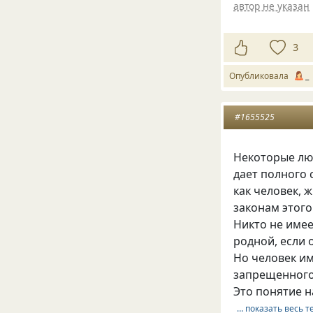
автор не указан
3
Опубликовала
_
#1655525
Некоторые лю
дает полного 
как человек,
законам этого
Никто не имее
родной, если 
Но человек им
запрещенного
Это понятие 
… показать весь т