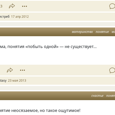
13
ястреб
17 апр 2012
материнство
понятие
м
ма, понятия
«
побыть одной» — не существует…
1
xtasy
23 мая 2013
счастье
поня
ятие неосязаемое, но такое ощутимое!