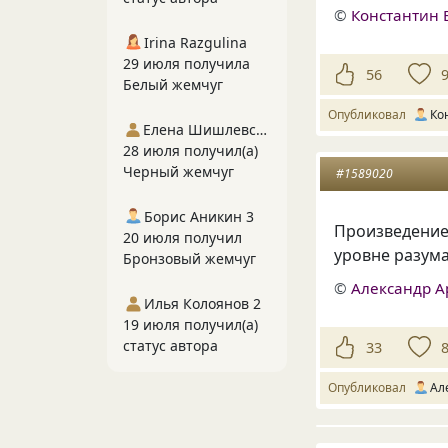
©
Константин 
Irina Razgulina
29 июля получила
56
Белый жемчуг
Опубликовал
Ко
Елена Шишлевская
28 июля получил(а)
Черный жемчуг
#1589020
Борис Аникин 3
Произведение 
20 июля получил
уровне разума
Бронзовый жемчуг
©
Александр А
Илья Колоянов 2
19 июля получил(а)
статус автора
33
Опубликовал
Ал