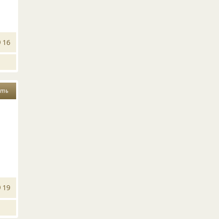
16
сть
19