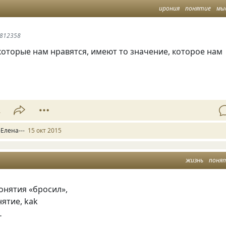
ирония
понятие
мы
#812358
 которые нам нравятся, имеют то значение, которое нам
2
-Елена---
15 окт 2015
жизнь
поня
понятия
«
бросил»,
нятие, kаk
…