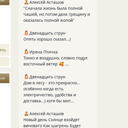
жно
Алексей Асташов
"Сначала жизнь была полной
чашей, но потом дала трещину и
оказалась полной жопой"
Двенадцать струн
Опять хорошо сказал...)
ить
Ирена Птичка
Тонко и воздушно, словно подул
восточный ветер 🥰 ....
Двенадцать струн
уга
Дом в лесу - это прекрасно...
особенно когда есть
электричество, удобства и
доставка...) хотя бы моп...
Алексей Асташов
Новый день Солнце взойдёт
виновато Как шагрень Будет