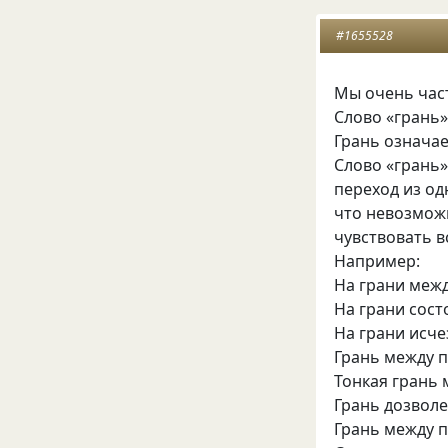
#1655528
Мы очень час
Слово «грань
Грань означае
Слово «грань»
переход из од
что невозможн
чувствовать 
Например:
На грани меж
На грани сост
На грани исч
Грань между 
Тонкая грань
Грань дозволе
Грань между п