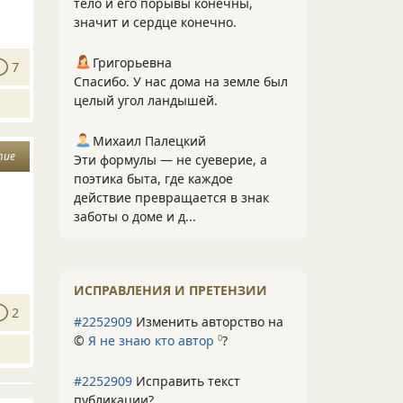
тело и его порывы конечны,
значит и сердце конечно.
Григорьевна
7
Спасибо. У нас дома на земле был
целый угол ландышей.
Михаил Палецкий
тие
Эти формулы — не суеверие, а
поэтика быта, где каждое
действие превращается в знак
заботы о доме и д...
ИСПРАВЛЕНИЯ И ПРЕТЕНЗИИ
2
#2252909
Изменить авторство на
©
Я не знаю кто автор
?
0
#2252909
Исправить текст
публикации?