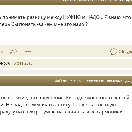
ирония
желания
понятие
надо
ну
 понимать разницу между НУЖНО и НАДО… Я знаю, что
перь бы понять -зачем мне это надо ?!
29
Обсуд
АноЗА
16 фев 2013
любовь
логика
ощущение
понятие
рад
не понятие, это ощущение. Её надо чувствовать кожей,
й. Не надо подключать логику. Так же, как не надо
радугу на спектр, лучше наслаждаться её гармонией…