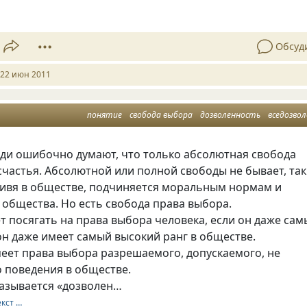
Обсуд
22 июн 2011
понятие
свобода выбора
дозволенность
вседозволеннос
ди ошибочно думают, что только абсолютная свобода
счастья. Абсолютной или полной свободы не бывает, так
 живя в обществе, подчиняется моральным нормам и
 общества. Но есть свобода права выбора.
т посягать на права выбора человека, если он даже са
он даже имеет самый высокий ранг в обществе.
еет права выбора разрешаемого, допускаемого, не
 поведения в обществе.
называется «дозволен…
екст …