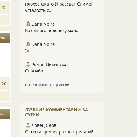
плохое сжато И рассвет Снимет
45
усталость с...
Dana Noire
Как много человеку мало
ама
Dana Noire
)))
Роман Цивинскас
Спасибо.
20
ещё комментарии ⮕
ЛУЧШИЕ КОММЕНТАРИИ ЗА
тие
СУТКИ
Ловец Снов
С точки зрения разных религий