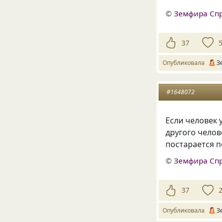
©
Земфира Сп
37
Опубликовала
З
#1648072
Если человек 
другого челов
постарается п
©
Земфира Сп
37
Опубликовала
З