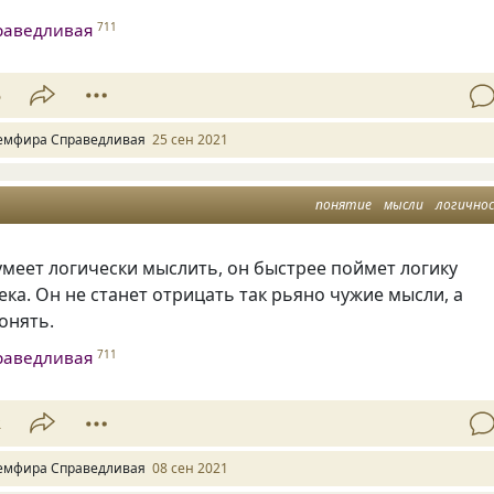
раведливая
711
5
емфира Справедливая
25 сен 2021
понятие
мысли
логично
умеет логически мыслить, он быстрее поймет логику
ека. Он не станет отрицать так рьяно чужие мысли, а
онять.
раведливая
711
2
емфира Справедливая
08 сен 2021