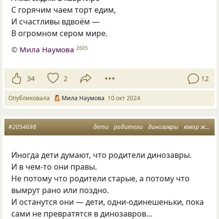
С горячим чаем торт едим,
И счастливы вдвоём —
В огромном сером мире.
©
Мила Наумова
2605
34
2
12
Опубликовала
Мила Наумова
10 окт 2024
#2054698
дети
родители
динозавры
юмор жизни
Иногда дети думают, что родители динозавры.
И в чем-то они правы.
Не потому что родители старые, а потому что
вымрут рано или поздно.
И останутся они — дети, одни-одинешеньки, пока
сами не превратятся в динозавров…