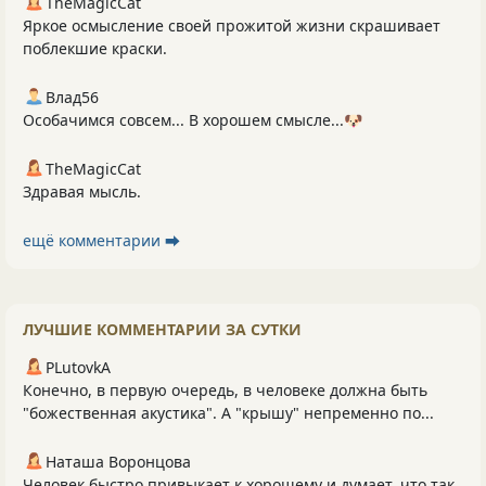
TheMagicCat
Яркое осмысление своей прожитой жизни скрашивает
поблекшие краски.
Влад56
Особачимся совсем... В хорошем смысле...🐶
TheMagicCat
Здравая мысль.
ещё комментарии ⮕
ЛУЧШИЕ КОММЕНТАРИИ ЗА СУТКИ
PLutоvkА
Конечно, в первую очередь, в человеке должна быть
"божественная акустика". А "крышу" непременно по...
Наташа Воронцова
Человек быстро привыкает к хорошему и думает, что так