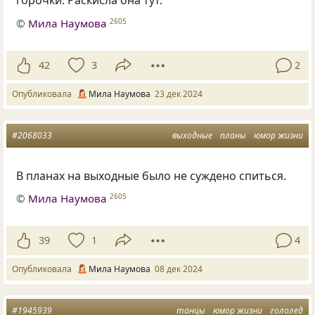
горочки. Раскисла она тут.
©
Мила Наумова
2605
42
3
2
Опубликовала
Мила Наумова
23 дек 2024
#2068033
выходные
планы
юмор жизни
В планах на выходные было не суждено спиться.
©
Мила Наумова
2605
39
1
4
Опубликовала
Мила Наумова
08 дек 2024
#1945939
танцы
юмор жизни
гололед