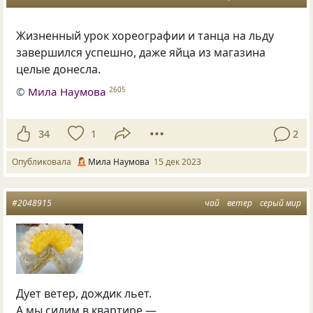
Жизненный урок хореографии и танца на льду
завершился успешно, даже яйца из магазина
целые донесла.
©
Мила Наумова
2605
34
1
2
Опубликовала
Мила Наумова
15 дек 2023
#2048915
чай
ветер
серый мир
Дует ветер, дождик льет.
А мы сидим в квартире —