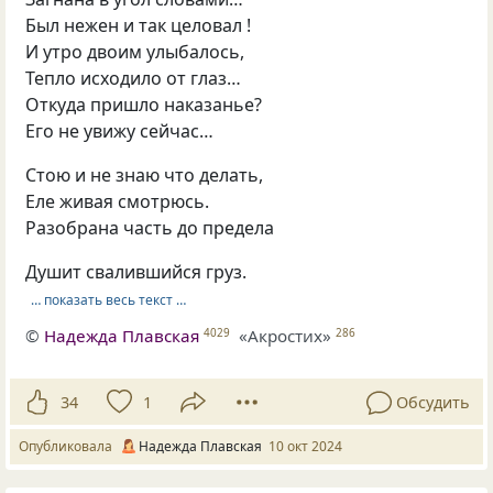
Был нежен и так целовал !
И утро двоим улыбалось,
Тепло исходило от глаз…
Откуда пришло наказанье?
Его не увижу сейчас…
Стою и не знаю что делать,
Еле живая смотрюсь.
Разобрана часть до предела
Душит свалившийся груз.
… показать весь текст …
©
Надежда Плавская
«Акростих»
4029
286
34
1
Обсудить
Опубликовала
Надежда Плавская
10 окт 2024