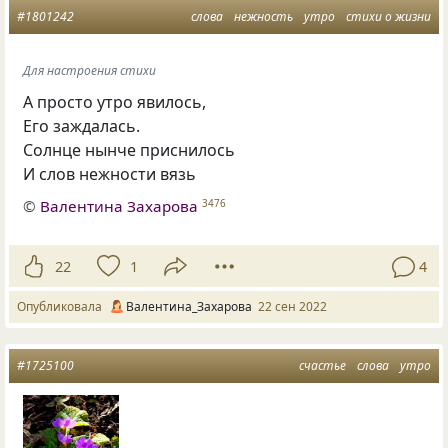
#1801242
слова
нежность
утро
стихи о жизни
Для настроения стихи
А просто утро явилось,
Его заждалась.
Солнце нынче приснилось
И слов нежности вязь
©
Валентина Захарова
3476
22
1
4
Опубликовала
Валентина_Захарова
22 сен 2022
#1725100
счастье
слова
утро