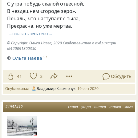
С утра побудь скалой отвесной,
В нездешнем «городе зеро».
Печаль, что наступает с тыла,
Прекрасна, но уже мертва.
… показать весь текст …
© Copyright: Ольга Наева, 2020 Свидетельство о публикации
№120091300330
©
Ольга Наева
57
41
3
Обсудить
Опубликовал
Владимир Казмерчук
19 сен 2020
#1952412
слова
утро
питер
танка
зима