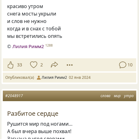
красиво утром
снега мосты укрыли
и слов не нужно
когда и в снах с тобой
мы встретились опять
©
Лилия Римм2
1288
33
2
10
Опубликовал(а)
Лилия Римм2
02 янв 2024
#2048917
слова
мир
утро
Разбитое сердце
Рушится мир под ногами…
А был вчера выше похвал!
Загнана в угол словами…