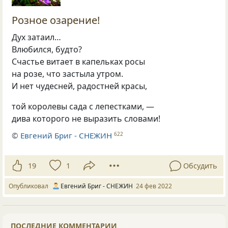
Розное озарение!
Дух затаил…
Влюбился, будто?
Счастье витает в капельках росы
на розе, что застыла утром.
И нет чудесней, радостней красы,
той королевы сада с лепестками, —
дива которого не выразить словами!
©
Евгений Бриг - СНЕЖИН
622
19
1
Обсудить
Опубликовал
Евгений Бриг - СНЕЖИН
24 фев 2022
ПОСЛЕДНИЕ КОММЕНТАРИИ