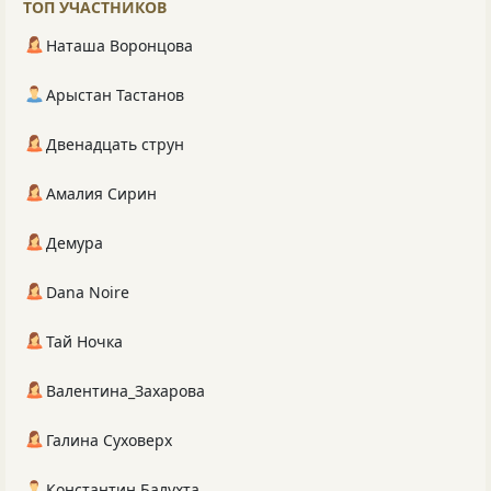
ТОП УЧАСТНИКОВ
Наташа Воронцова
Арыстан Тастанов
Двенадцать струн
Амалия Сирин
Демура
Dana Noire
Тай Ночка
Валентина_Захарова
Галина Суховерх
Константин Балухта