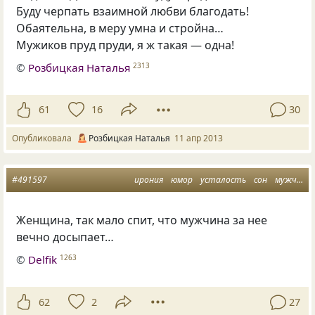
Буду черпать взаимной любви благодать!
Обаятельна, в меру умна и стройна…
Мужиков пруд пруди, я ж такая — одна!
©
Розбицкая Наталья
2313
61
16
30
Опубликовала
Розбицкая Наталья
11 апр 2013
#491597
ирония
юмор
усталость
сон
мужчина и женщина
Женщина, так мало спит, что мужчина за нее
вечно досыпает…
©
Delfik
1263
62
2
27