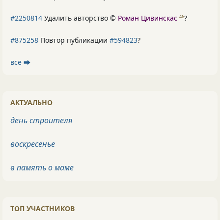
#2250814
Удалить авторство ©
Роман Цивинскас
?
46
#875258
Повтор публикации
#594823
?
все ⮕
АКТУАЛЬНО
день строителя
воскресенье
в память о маме
ТОП УЧАСТНИКОВ