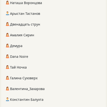
Наташа Воронцова
Арыстан Тастанов
Двенадцать струн
Амалия Сирин
Демура
Dana Noire
Тай Ночка
Галина Суховерх
Валентина_Захарова
Константин Балухта