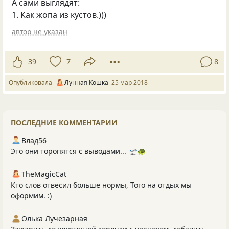
А сами выглядят:
1. Как жопа из кустов.)))
автор не указан
39
7
8
Опубликовала
Лунная Кошка
25 мар 2018
ПОСЛЕДНИЕ КОММЕНТАРИИ
Влад56
Это они торопятся с выводами... 🛫🐢
TheMagicCat
Кто слов отвесил больше нормы, Того на отдых мы
оформим. :)
Олька Лучезарная