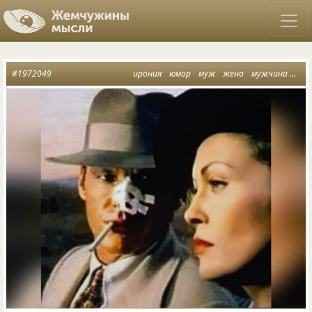
#1972049
ирония
юмор
муж
жена
мужчина и женщина