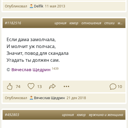
Опубликовал
Delfik
11 мая 2013
#1182516
ирония
юмор
отношения
стихи
мужчина и женщина
Если дама замолчала,
И молчит уж полчаса,
Значит
,
повод для скандала
Угадать ты должен сам.
©
Вячеслав Щедрин
1439
74
13
10
Опубликовал
Вячеслав Щедрин
21 дек 2018
#492803
ирония
юмор
мужчина и женщина