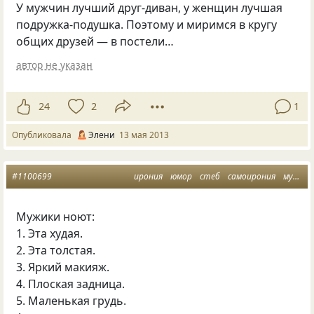
У мужчин лучший друг-диван, у женщин лучшая
подружка-подушка. Поэтому и миримся в кругу
общих друзей — в постели…
автор не указан
24
2
1
Опубликовала
Элени
13 мая 2013
#1100699
ирония
юмор
стеб
самоирония
мужчина и женщина
Мужики ноют:
1. Эта худая.
2. Эта толстая.
3. Яркий макияж.
4. Плоская задница.
5. Маленькая грудь.