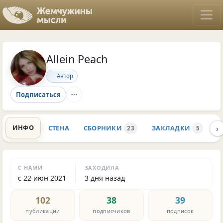
Allein Peach
Автор
Подписаться
›
ИНФО
СТЕНА
СБОРНИКИ
ЗАКЛАДКИ
К
23
5
С НАМИ
ЗАХОДИЛА
с 22 июн 2021
3 дня назад
102
38
39
публикации
подписчиков
подписок