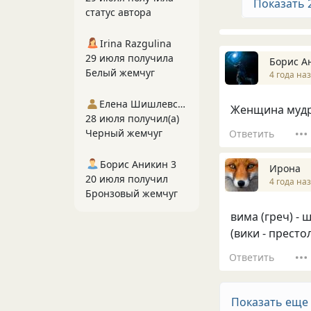
Показать 
статус автора
Irina Razgulina
29 июля получила
Борис А
Белый жемчуг
4 года на
Елена Шишлевская
Женщина мудра
28 июля получил(а)
Черный жемчуг
Ответить
Борис Аникин 3
Ирона
20 июля получил
4 года на
Бронзовый жемчуг
вима (греч) - ш
(вики - престо
Ответить
Показать еще