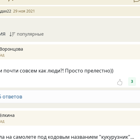
ддах22
29 ноя 2021
ия
популярные
Воронцова
зад
 почти совсем как люди?! Просто прелестно))
3
5 ответов
ёлкина
зад
а на самолете под кодовым названием "кукурузник"...