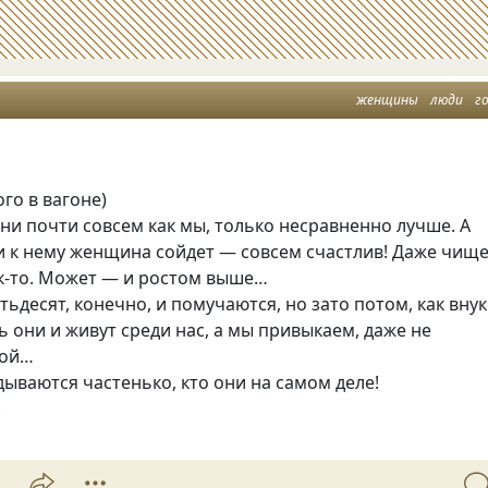
женщины
люди
г
го в вагоне)
и почти совсем как мы, только несравненно лучше. А
и к нему женщина сойдет — совсем счастлив! Даже чищ
ак-то. Может — и ростом выше…
тьдесят, конечно, и помучаются, но зато потом, как вну
ь они и живут среди нас, а мы привыкаем, даже не
рой…
дываются частенько, кто они на самом деле!
8
1