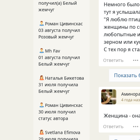
получил(а) Белый
Немного было 
жемчуг
тут я услышала
"Я люблю птиц
Роман Цивинскас
женщины по с
03 августа получил
любопытные и 
Розовый жемчуг
зерном или кус
С тех пор я ст
Mh Fav
01 августа получил
Ответить
Белый жемчуг
Показать 
Наталья Бикетова
31 июля получила
Белый жемчуг
Аминор
4 года на
Роман Цивинскас
30 июля получил
Женщина - она 
статус автора
Ответить
Svetlana Efimova
29 июля получила