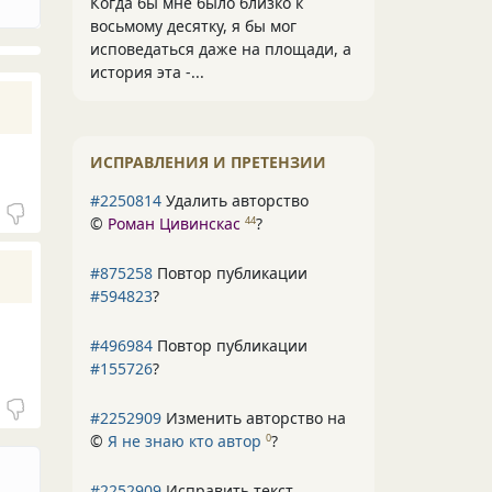
Когда бы мне было близко к
восьмому десятку, я бы мог
исповедаться даже на площади, а
история эта -...
ИСПРАВЛЕНИЯ И ПРЕТЕНЗИИ
#2250814
Удалить авторство
©
Роман Цивинскас
?
44
#875258
Повтор публикации
#594823
?
#496984
Повтор публикации
#155726
?
#2252909
Изменить авторство на
©
Я не знаю кто автор
?
0
#2252909
Исправить текст