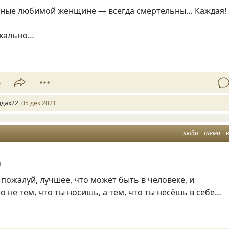
нные любимой женщине — всегда смертельны… Каждая!
еркально…
8
6
ддах22
05 дек 2021
люди
тема
в
а
 пожалуй, лучшее, что может быть в человеке, и
о не тем, что ты носишь, а тем, что ты несёшь в себе…
8