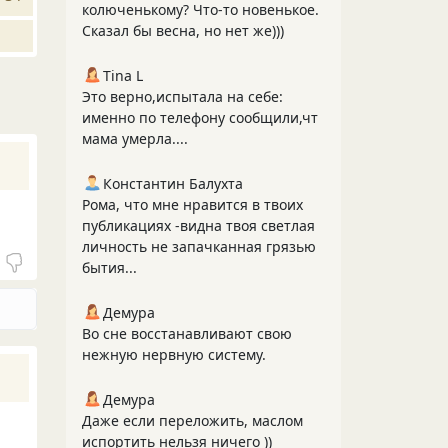
колюченькому? Что-то новенькое.
Сказал бы весна, но нет же)))
Tina L
Это верно,испытала на себе:
именно по телефону сообщили,чт
мама умерла....
Константин Балухта
Рома, что мне нравится в твоих
публикациях -видна твоя светлая
личность не запачканная грязью
бытия...
Демура
Во сне восстанавливают свою
нежную нервную систему.
Демура
Даже если переложить, маслом
испортить нельзя ничего ))