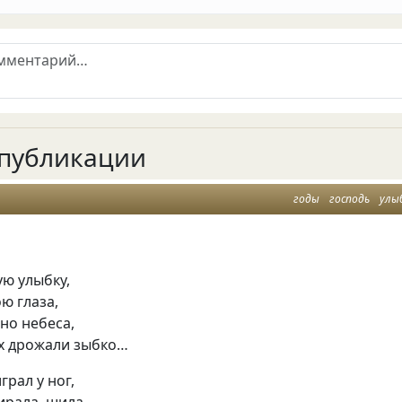
публикации
годы
господь
улы
ю улыбку,
ою глаза,
вно небеса,
их дрожали зыбко…
грал у ног,