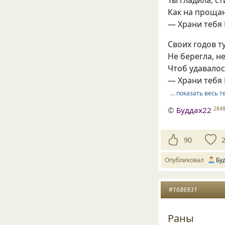
Ты гладила, с
Как на проща
— Храни тебя
Своих годов т
Не берегла, н
Чтоб удавалос
— Храни тебя
… показать весь т
©
Буддах22
284
90
Опубликовал
Бу
#1686931
Раны