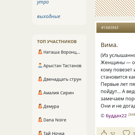
утро
выходные
#1683943
ТОП УЧАСТНИКОВ
Вима.
Наташа Воронцова
(Из услышанно
Женщины — он
Арыстан Тастанов
кому повезет 
становится к
Двенадцать струн
Первые лет пя
пойдут… А вед
Амалия Сирин
замечаем по
Они и не дога
Демура
©
Буддах22
284
Dana Noire
Тай Ночка
52