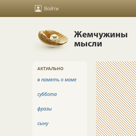
Войти
АКТУАЛЬНО
в память о маме
суббота
фразы
сыну