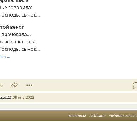
тирала, шила,
нье говорила:
 Господь, сынок…
угой венок
е врачевала…
ь все, шептала:
 Господь, сынок…
екст …
8
26
ддах22
09 янв 2022
женщины
любимые
любимая женщ