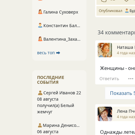
Опубликовал
Бу
Галина Суховерх
Константин Балухта
34 комментар
Валентина_Захарова
Наташа 
весь топ ⮕
4 года на
Женщины - они
ПОСЛЕДНИЕ
Ответить
СОБЫТИЯ
Показать 
Сергей Иванов 22
08 августа
получил(а) Белый
Лена Пч
жемчуг
4 года на
Марина Денисова 5
Однажды летел
06 августа