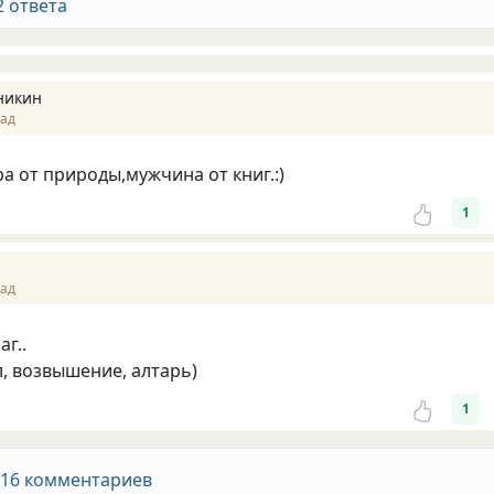
2 ответа
никин
зад
 от природы,мужчина от книг.:)
1
зад
аг..
л, возвышение, алтарь)
1
 16 комментариев