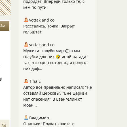
подойдёт. Впереди только те, с
кем по пути.
vottak and co
Расстались. Точка. Закрыт
оды
гельштат.
vottak and co
Мужики- голуби мира))) а мы
голубки для них 🤣 иной нагадит
так, что хрен сотрёшь, и вони от
е
них доф...
ки
Tina L
Автор всё правильно написал: "Не
оставляй Церковь". "Вне Церкви
нет спасения" В Евангелии от
Иоан...
Владимир_
Опаньки! Подкатываете к
34