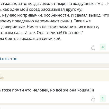
страшновато, когда самолет нырял в воздушные ямы... 
, как один мой сосед рассказывал другому:
, изучаю их привычки, особенности. И сделал вывод, чт
воему поведению напоминают синиц. Такие же
доверчивые. Ничего не стоит заманить их в клетку
очком сала. И все. Она в клетке! Она твоя!"
ала бояться оказаться синичкой.
3
6 ответов
а
зад
тоже почти что человек, но всё же она кошка.)))
1