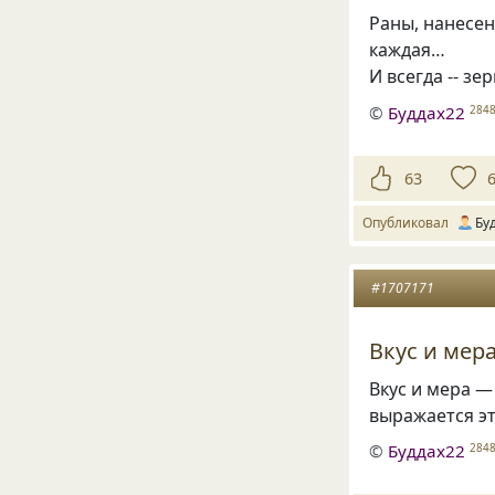
Раны, нанесе
каждая…
И всегда -- з
©
Буддах22
284
63
Опубликовал
Бу
#1707171
Вкус и мер
Вкус и мера —
выражается эт
©
Буддах22
284