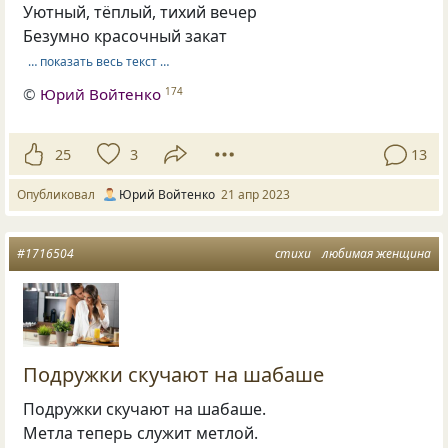
Уютный, тёплый, тихий вечер
Безумно красочный закат
… показать весь текст …
©
Юрий Войтенко
174
25
3
13
Опубликовал
Юрий Войтенко
21 апр 2023
#1716504
стихи
любимая женщина
Подружки скучают на шабаше
Подружки скучают на шабаше.
Метла теперь служит метлой.