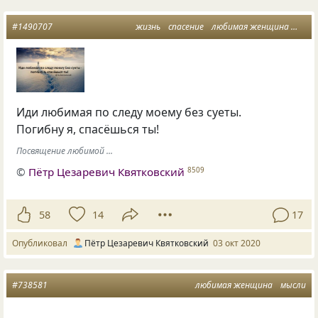
#1490707
жизнь
спасение
любимая женщина
мужч
Иди любимая по следу моему без суеты.
Погибну я, спасёшься ты!
Посвящение любимой ...
©
Пётр Цезаревич Квятковский
8509
58
14
17
Опубликовал
Пётр Цезаревич Квятковский
03 окт 2020
#738581
любимая женщина
мысли