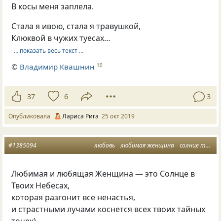
В косы меня заплела.
Стала я ивою, стала я травушкой,
Клюквой в чужих туесах…
… показать весь текст …
©
Владимир Квашнин
10
37
6
3
Опубликовала
Лариса Рига
25 окт 2019
#1385094
любовь
любимая женщина
солнце твое
Любимая и любящая Женщина — это Солнце в
Твоих Небесах,
которая разгонит все ненастья,
и страстными лучами коснется всех твоих тайных
точек)