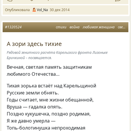
Опубликовала
Vol_Na
30 дек 2014
#1320524
стихи
война
любимая женщина
светлая память
А зори здесь тихие
Рядовой зенитного расчёта Карельского фронта Лизоньке
Бричкиной – посвящается.
Вечная, светлая память защитникам
любимого Отечества…
Тихая зорька встаёт над Карельщиной
Русские земли обнять.
Годы считает, мне жизни обещанной,
Вруша — гадалка опять.
Поздно кукушечка, поздно родимая,
Я же давно умерла —
Топь-болотинушка непроходимая