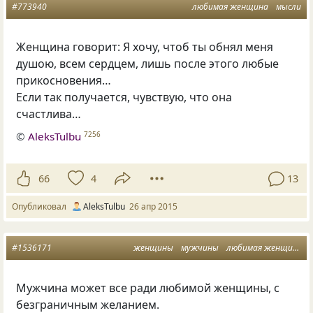
#773940
любимая женщина
мысли
Женщина говорит: Я хочу, чтоб ты обнял меня
душою, всем сердцем, лишь после этого любые
прикосновения…
Если так получается, чувствую, что она
счастлива…
©
AleksTulbu
7256
66
4
13
Опубликовал
AleksTulbu
26 апр 2015
#1536171
женщины
мужчины
любимая женщина
Мужчина может все ради любимой женщины, с
безграничным желанием.