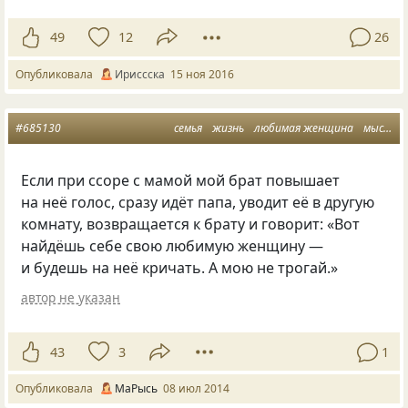
49
12
26
Опубликовала
Ириссска
15 ноя 2016
#685130
семья
жизнь
любимая женщина
мысли
Если при ссоре с мамой мой брат повышает
на неё голос, сразу идёт папа, уводит её в другую
комнату, возвращается к брату и говорит: «Вот
найдёшь себе свою любимую женщину —
и будешь на неё кричать. А мою не трогай.»
автор не указан
43
3
1
Опубликовала
МаРысь
08 июл 2014