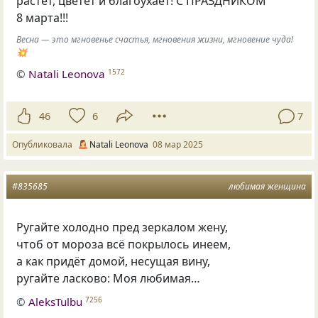
растёт, цветёт и благоухает! С ПРАЗДНИКОМ
8 марта!!!
Весна — это мгновенье счастья, мгновения жизни, мгновение чуда!
💥
©
Natali Leonova
1572
46
6
7
Опубликовала
Natali Leonova
08 мар 2025
#835685
любимая женщина
Ругайте холодно пред зеркалом жену,
чтоб от мороза всё покрылось инеем,
а как придёт домой, несущая вину,
ругайте ласково: Моя любимая…
©
AleksTulbu
7256