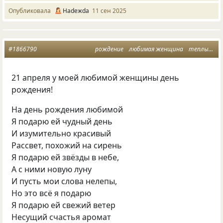
Опубликовала
Нadeжda
11 сен 2025
#1866790
рождение
любимая женщина
теплый день
21 апреля у моей любимой женщины день
рождения!
На день рождения любимой
Я подарю ей чудный день
И изумительно красивый
Рассвет, похожий на сирень
Я подарю ей звёзды в небе,
А с ними новую луну
И пусть мои слова нелепы,
Но это всё я подарю
Я подарю ей свежий ветер
Несущий счастья аромат