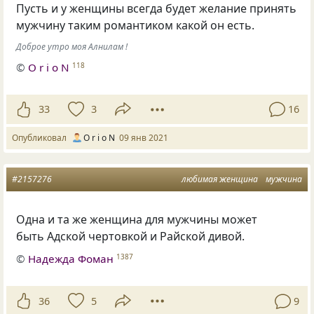
Пусть и у женщины всегда будет желание принять
мужчину таким романтиком какой он есть.
Доброе утро моя Алнилам !
©
O r i o N
118
33
3
16
Опубликовал
O r i o N
09 янв 2021
#2157276
любимая женщина
мужчина
Одна и та же женщина для мужчины может
быть Адской чертовкой и Райской дивой.
©
Надежда Фоман
1387
36
5
9