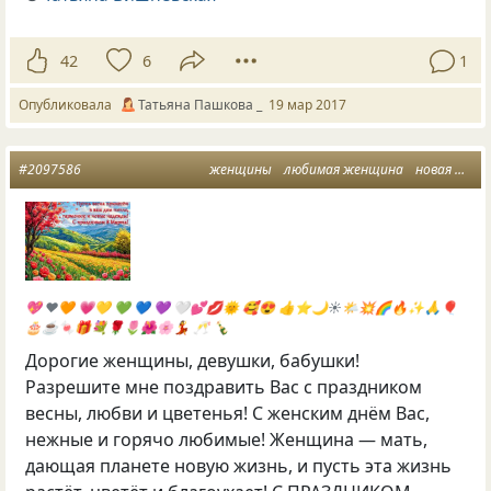
42
6
1
Опубликовала
Татьяна Пашкова _
19 мар 2017
#2097586
женщины
любимая женщина
новая жизнь
💖 ♥️🧡 💗💛 💚 💙 💜 🤍💕💋🌞 🥰😍 👍⭐️🌙☀🌤💥🌈🔥✨🙏🎈
🎂☕🍬🎁💐🌹🌷🌺🌸💃 🥂 🍾
Дорогие женщины, девушки, бабушки!
Разрешите мне поздравить Вас с праздником
весны, любви и цветенья! С женским днём Вас,
нежные и горячо любимые! Женщина — мать,
дающая планете новую жизнь, и пусть эта жизнь