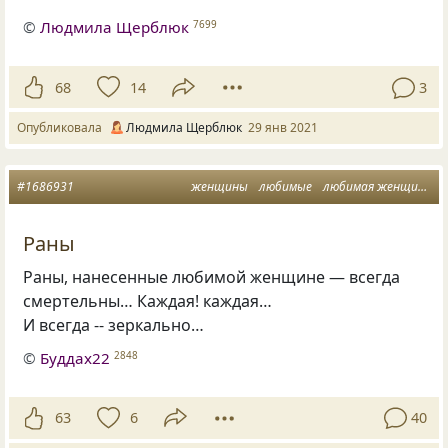
©
Людмила Щерблюк
7699
68
14
3
Опубликовала
Людмила Щерблюк
29 янв 2021
#1686931
женщины
любимые
любимая женщина
Раны
Раны, нанесенные любимой женщине — всегда
смертельны… Каждая! каждая…
И всегда -- зеркально…
©
Буддах22
2848
63
6
40