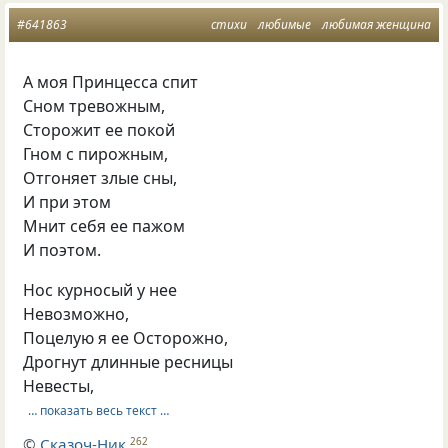
#641863
стихи
любимые
любимая женщина
А моя Принцесса спит
Сном тревожным,
Сторожит ее покой
Гном с пирожным,
Отгоняет злые сны,
И при этом
Мнит себя ее пажом
И поэтом.
Нос курносый у нее
Невозможно,
Поцелую я ее Осторожно,
Дрогнут длинные ресницы
Невесты,
… показать весь текст …
©
Сказоч-Ник
262