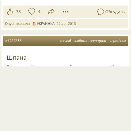
33
4
Обсудить
Опубликовала
УКРАИНКА
22 авг 2013
#1337858
взгляд
любимая женщина
чертёнок
Шпана
Взгляд твой — то серьёзный, то насмешливый,
То невинней чистоты небес
В день безоблачный порою вешнею…
Только я-то знаю: пляшет бес,
Прячется чертёнок за ресницами,
На проказы-выдумки горазд.
Им — не меньше, чем стихов страницами —
Ты меня и покорил на раз.