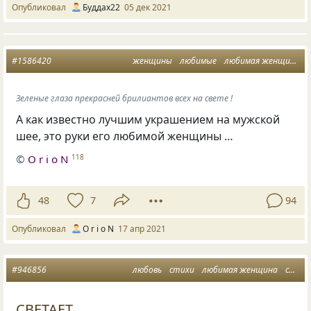
Опубликовал
Буддах22
05 дек 2021
#1586420
женщины
любимые
любимая женщина
Зеленые глаза прекрасней брилиантов всех на свете !
А как известно лучшим украшением на мужской
шее, это руки его любимой женщины …
©
O r i o N
118
48
7
94
Опубликовал
O r i o N
17 апр 2021
#946856
любовь
стихи
любимая женщина
стихилюбимые
СВЕТАЕТ