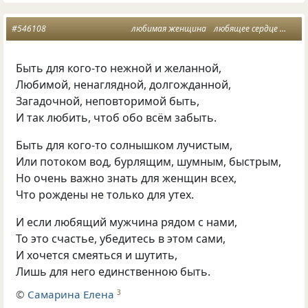
#546108
любимая женщина
любящее сердце
жела
Быть для кого-то нежной и желанной,
Любимой, ненаглядной, долгожданной,
Загадочной, неповторимой быть,
И так любить, чтоб обо всём забыть.
Быть для кого-то солнышком лучистым,
Или потоком вод, бурлящим, шумным, быстрым,
Но очень важно знать для женщин всех,
Что рождены не только для утех.
И если любящий мужчина рядом с нами,
То это счастье, убедитесь в этом сами,
И хочется смеяться и шутить,
Лишь для него единственною быть.
©
Самарина Елена
3