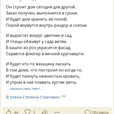
Он строит дом сегодня для другой,
Заказ получен, выполнится в сроки.
И будет дом хранить её покой,
Порой ворвутся внутрь раздор и склоки.
И вырастет вокруг цветник и сад,
И птицы обживут у сада ветви.
В кашпо из роз украсится фасад,
Сорвётся флюгер в вечной круговерти.
И будет кто-то женщину ласкать
В том доме, что построил он когда-то.
И будет пахнуть нежностью кровать,
И утром в чае плавать кустик мяты.
… показать весь текст …
©
Елена Стёпина Стратович
106
44
5
Обсудить