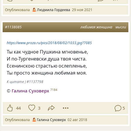
Опубликовала
Людмила Гордеева
29 ноя 2021
#1138085
любимая женщина
мысли
https://www.proza.ru/pics/2018/08/02/1033.jpg?7085
Ты как чудное Пушкина мгновенье,
И по-Тургеневски душа твоя чиста.
Есенинскою страстью ослепленье,
Ты просто женщина любимая моя.
К цитате ) #1137798
©
Галина Суховерх
7184
44
3
5
Опубликовала
Галина Суховерх
02 авг 2018