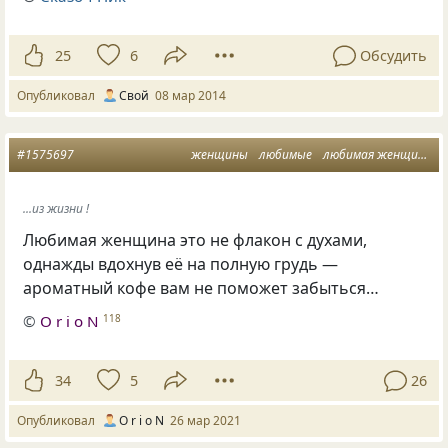
25
6
Обсудить
Опубликовал
Свой
08 мар 2014
#1575697
женщины
любимые
любимая женщина
...из жизни !
Любимая женщина это не флакон с духами,
однажды вдохнув её на полную грудь —
ароматный кофе вам не поможет забыться…
©
O r i o N
118
34
5
26
Опубликовал
O r i o N
26 мар 2021