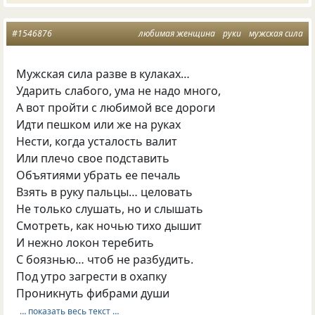
#1546876
любимая женщина
руки
мужская сила
Мужская сила разве в кулаках…
Ударить слабого, ума не надо много,
А вот пройти с любимой все дороги
Идти пешком или же на руках
Нести, когда усталость валит
Или плечо свое подставить
Объятиями убрать ее печаль
Взять в руку пальцы… целовать
Не только слушать, но и слышать
Смотреть, как ночью тихо дышит
И нежно локон теребить
С боязнью… чтоб не разбудить.
Под утро загрести в охапку
Проникнуть фибрами души
… показать весь текст …