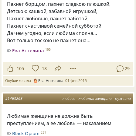
Пахнет борщом, пахнет сладкою плюшкой,
Детскою кашкой, забавной игрушкой,
Пахнет любовью, пахнет заботой,
Пахнет счастливой семейной субботой,
Да чем угодно, если любима сполна…
Вот только тоскою не пахнет она…
©
Ева-Ангелина
100
105
18
29
Опубликовала
Ева-Ангелина
01 фев 2015
#1463268
любовь
любимая женщина
мужчина
Любимая женщина не должна быть
преступлением, а ее любовь — наказанием
©
Вlack Opium
531