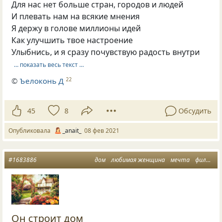
Для нас нет больше стран, городов и людей
И плевать нам на всякие мнения
Я держу в голове миллионы идей
Как улучшить твое настроение
Улыбнись, и я сразу почувствую радость внутри
… показать весь текст …
©
Ъелоконь Д
22
45
8
Обсудить
Опубликовала
_anait_
08 фев 2021
#1683886
дом
любимая женщина
мечта
философская лирика
Он строит дом