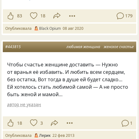
83
18
179
Опубликовала
Вlack Оpium
08 авг 2020
#443815
любимая женщина
женское счастье
Чтобы счастье женщине доставить — Нужно
от вранья её избавить. И любить всем сердцем,
без остатка, Вот тогда в душе ей будет сладко…
Ей хотелось стать любимой самой — А не просто
быть женой и мамой…
автор не указан
18
3
1
Опубликовала
Лерик
22 фев 2013