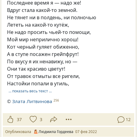
Последнее время я — надо же!
Вдруг стала какой-то земной.
Не тянет ни в полдень, ни полночью
Лететь на какой-то кутёж,
Не надо просить чьей-то помощи,
Мой мир неприлично хорош!
Кот черный гуляет обиженно,
А в ступе посажен грейпфрут!
По вкусу я их ненавижу, но —
Они так красиво цветут!
От травок отмыты все ригели,
Настойки попали в утиль,
… показать весь текст …
©
Злата Литвинова
256
37
3
12
Опубликовала
Людмила Гордеева
07 фев 2022