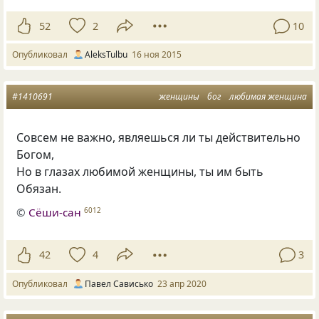
52
2
10
Опубликовал
AleksTulbu
16 ноя 2015
#1410691
женщины
бог
любимая женщина
Совсем не важно, являешься ли ты действительно
Богом,
Но в глазах любимой женщины, ты им быть
Обязан.
©
Сёши-сан
6012
42
4
3
Опубликовал
Павел Сависько
23 апр 2020