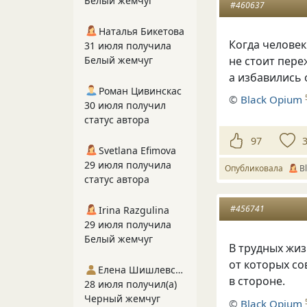
Белый жемчуг
#460637
Наталья Бикетова
Когда человек
31 июля получила
не стоит пере
Белый жемчуг
а избавились 
Роман Цивинскас
©
Вlack Opium
30 июля получил
статус автора
97
Svetlana Efimova
29 июля получила
Опубликовала
В
статус автора
#456741
Irina Razgulina
29 июля получила
Белый жемчуг
В трудных жиз
от которых с
Елена Шишлевская
в стороне.
28 июля получил(а)
Черный жемчуг
©
Вlack Opium