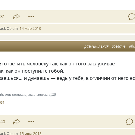
31
lack Оpium
14 мар 2013
размышления
совесть
об
я ответить человеку так, как он того заслуживает
к, как он поступил с тобой.
аешься… и думаешь — ведь у тебя, в отличии от него е
ь она неладна, эта совесть))))))
531
40
lack Оpium
15 июл 2013