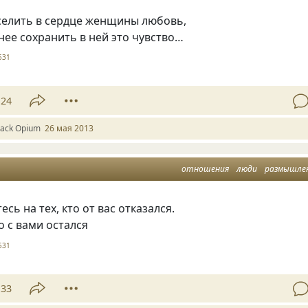
селить в сердце женщины любовь,
ее сохранить в ней это чувство…
531
24
lack Оpium
26 мая 2013
отношения
люди
размышле
сь на тех, кто от вас отказался.
о с вами остался
531
33