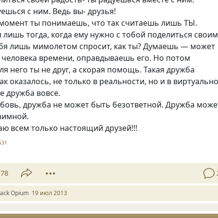
ешься с ним. Ведь вы- друзья!
 момент ты понимаешь, что так считаешь лишь ТЫ.
 лишь тогда, когда ему нужно с тобой поделиться свои
ебя лишь мимолетом спросит, как ты? Думаешь — может
у человека времени, оправдываешь его. Но потом
я него ты не друг, а скорая помощь. Такая дружба
как оказалось, не только в реальности, но и в виртуальн
не дружба вовсе.
юбовь, дружба не может быть безответной. Дружба може
аимной.
ю всем только настоящий друзей!!!
531
78
lack Оpium
19 июл 2013