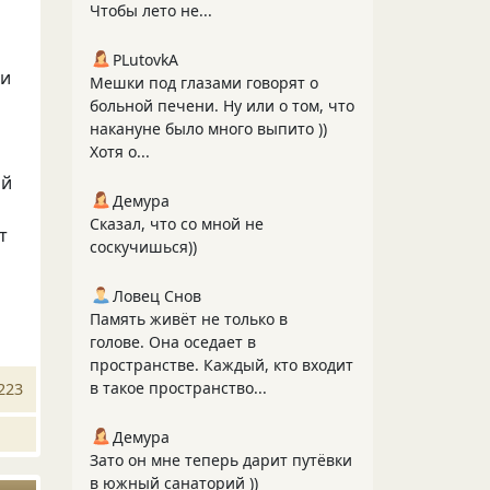
Чтобы лето не...
PLutоvkА
ми
Мешки под глазами говорят о
больной печени. Ну или о том, что
накануне было много выпито ))
Хотя о...
ой
Демура
Сказал, что со мной не
т
соскучишься))
Ловец Снов
Память живёт не только в
голове. Она оседает в
пространстве. Каждый, кто входит
в такое пространство...
223
Демура
Зато он мне теперь дарит путёвки
в южный санаторий ))