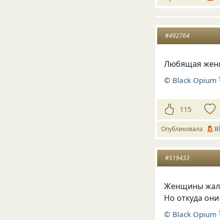
#492764
Любящая женщ
©
Вlack Opium
115
Опубликовала
В
#519433
Женщины жалу
Но откуда они
©
Вlack Opium