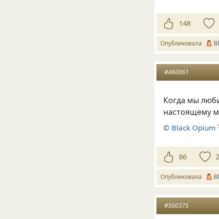
148
Опубликовала
В
#460061
Когда мы люби
настоящему мы
©
Вlack Opium
86
Опубликовала
В
#500375