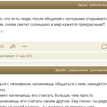
друзья
радость жи
о, что есть люди, после общения с которыми открывает
е, снова светит солнышко и мир кажется прекрасным!!!
531
51
lack Оpium
21 мар 2013
дружба
размышления
разочарова
ься с человеком, начинаешь общаться с ним, находятся
сы.
мент начинаешь его считать больше, чем просто
ачинаешь его считать своим другом. Ему плохо- ты ряд
литься своей радость- ты радуешься вместе с ним.