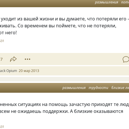
размышления
пот
 уходит из вашей жизни и вы думаете, что потеряли его
живать. Со временем вы поймете, что не потеряли,
от него!
531
37
lack Оpium
20 мар 2013
размышления
трудности
близкие л
ненных ситуациях на помощь зачастую приходят те люд
овсем не ожидаешь поддержки. А близкие оказываются
531