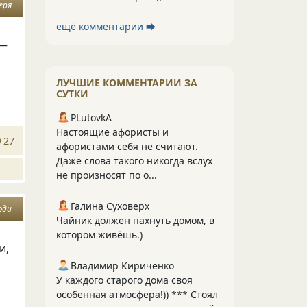
еря
ещё комментарии ⮕
 —
ЛУЧШИЕ КОММЕНТАРИИ ЗА
СУТКИ
PLutоvkА
Настоящие афористы и
27
афористами себя не считают.
Даже слова такого никогда вслух
не произносят по о...
Галина Суховерх
юди
Чайник должен пахнуть домом, в
котором живёшь.)
и,
Владимир Кириченко
У каждого старого дома своя
особенная атмосфера!)) *** Стоял