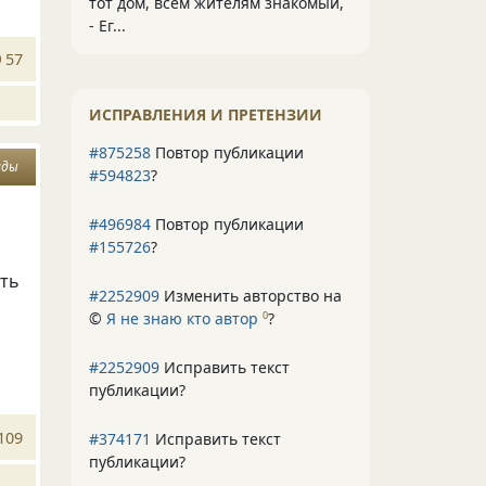
тот дом, всем жителям знакомый,
- Ег...
57
ИСПРАВЛЕНИЯ И ПРЕТЕНЗИИ
#875258
Повтор публикации
иды
#594823
?
#496984
Повтор публикации
#155726
?
сть
#2252909
Изменить авторство на
©
Я не знаю кто автор
?
0
#2252909
Исправить текст
публикации?
109
#374171
Исправить текст
публикации?