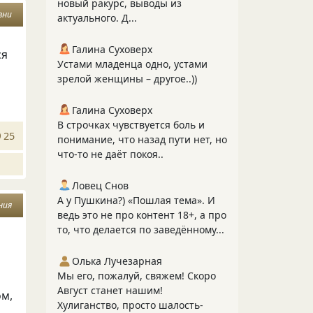
новый ракурс, выводы из
зни
актуального. Д...
Галина Суховерх
ся
Устами младенца одно, устами
зрелой женщины – другое..))
Галина Суховерх
В строчках чувствуется боль и
25
понимание, что назад пути нет, но
что-то не даёт покоя..
Ловец Снов
А у Пушкина?) «Пошлая тема». И
ния
ведь это не про контент 18+, а про
то, что делается по заведённому...
Олька Лучезарная
Мы его, пожалуй, свяжем! Скоро
Август станет нашим!
ом,
Хулиганство, просто шалость-