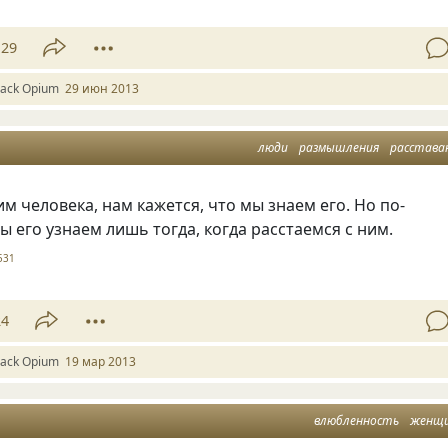
29
lack Оpium
29 июн 2013
люди
размышления
расстава
м человека, нам кажется, что мы знаем его. Но по-
 его узнаем лишь тогда, когда расстаемся с ним.
531
24
lack Оpium
19 мар 2013
влюбленность
женщ