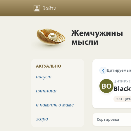
Войти
АКТУАЛЬНО
Цитируемые
❮
август
ЦИТИРУЕ
ВO
Вlac
пятница
531 цит
в память о маме
жара
Сортировка