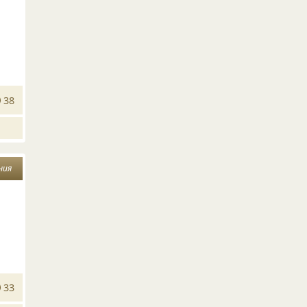
38
ния
33