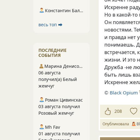
Искренне раду
Константин Балухта
Но в какой-то
Он появляется
весь топ ⮕
новостями. Т
и правда нет 
понимаешь. Дл
ПОСЛЕДНИЕ
встречается, 
СОБЫТИЯ
жизни. И это 
Марина Денисова 5
Дружба -не л
06 августа
быть лишь вз
получил(а) Белый
Искренне жела
жемчуг
©
Вlack Opium
Роман Цивинскас
03 августа получил
208
Розовый жемчуг
Опубликовала
В
Mh Fav
01 августа получил