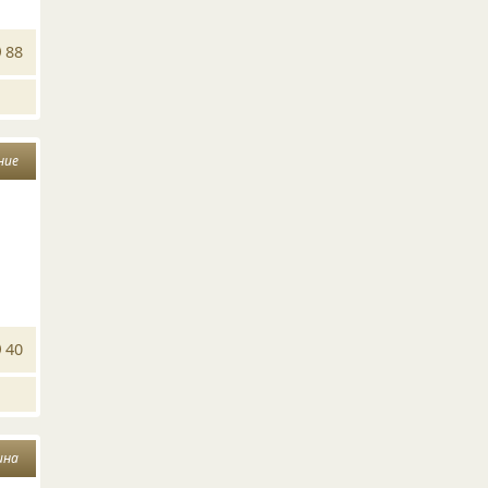
88
ние
40
ина