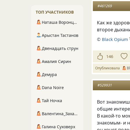
#461269
ТОП УЧАСТНИКОВ
Наташа Воронцова
Как же здоров
второе дыхани
Арыстан Тастанов
©
Вlack Opium
Двенадцать струн
146
Амалия Сирин
Опубликовала
В
Демура
#529931
Dana Noire
Тай Ночка
Вот знакомиш
общие интере
Валентина_Захарова
В какой-то мо
знакомым- и н
Галина Суховерх
он хочет поде