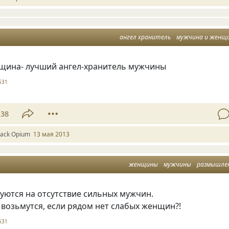
ангел хранитель
мужчина и женщ
ина- лучший ангел-хранитель мужчины
531
38
lack Оpium
13 мая 2013
женщины
мужчины
размышле
ются на отсутствие сильных мужчин.
 возьмутся, если рядом нет слабых женщин?!
531