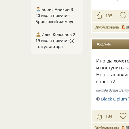
Борис Аникин 3
20 июля получил
135
Бронзовый жемчуг
Опубликовала
В
Илья Колоянов 2
19 июля получил(а)
#527646
статус автора
Иногда хочетс
и поступить та
Но останавлив
совесть!
иногда думаешь, буд
©
Вlack Opium
134
Опубликовала
В