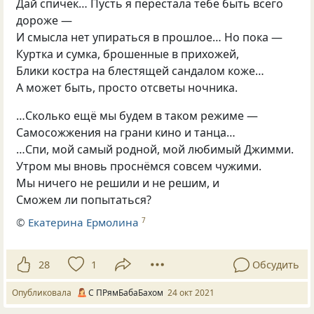
Дай спичек… Пусть я перестала тебе быть всего
дороже —
И смысла нет упираться в прошлое… Но пока —
Куртка и сумка, брошенные в прихожей,
Блики костра на блестящей сандалом коже…
А может быть, просто отсветы ночника.
…Сколько ещё мы будем в таком режиме —
Самосожжения на грани кино и танца…
…Спи, мой самый родной, мой любимый Джимми.
Утром мы вновь проснёмся совсем чужими.
Мы ничего не решили и не решим, и
Сможем ли попытаться?
©
Екатерина Ермолина
7
28
1
Обсудить
Опубликовала
С ПРямБабаБахом
24 окт 2021