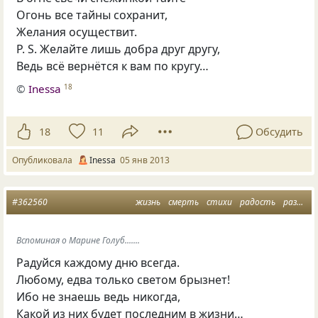
Огонь все тайны сохранит,
Желания осуществит.
P. S.
Желайте лишь добра друг другу,
Ведь всё вернётся к вам по кругу…
©
Inessa
18
18
11
Обсудить
Опубликовала
Inessa
05 янв 2013
#362560
жизнь
смерть
стихи
радость
размышления
Вспоминая о Марине Голуб.......
Радуйся каждому дню всегда.
Любому, едва только светом брызнет!
Ибо не знаешь ведь никогда,
Какой из них будет последним в жизни…