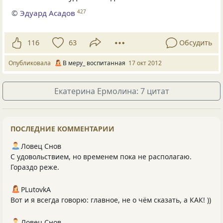
©
Эдуард Асадов
427
116
63
Обсудить
Опубликовала
В меру_ воспитанная
17 окт 2012
Екатерина Ермолина: 7 цитат
ПОСЛЕДНИЕ КОММЕНТАРИИ
Ловец Снов
С удовольствием, но временем пока не располагаю.
Гораздо реже.
PLutоvkА
Вот и я всегда говорю: главное, не о чём сказать, а КАК! ))
Ловец Снов