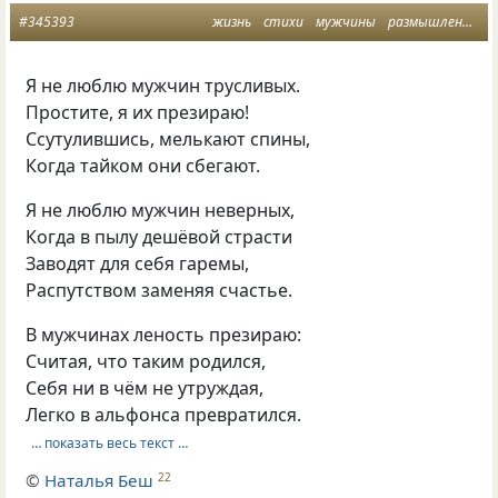
#345393
жизнь
стихи
мужчины
размышления
н
Я не люблю мужчин трусливых.
Простите, я их презираю!
Ссутулившись, мелькают спины,
Когда тайком они сбегают.
Я не люблю мужчин неверных,
Когда в пылу дешёвой страсти
Заводят для себя гаремы,
Распутством заменяя счастье.
В мужчинах леность презираю:
Считая, что таким родился,
Себя ни в чём не утруждая,
Легко в альфонса превратился.
… показать весь текст …
©
Наталья Беш
22