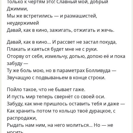
Только к чертям это! Славный мой, добрый
Джимми,
Мы же встретились — и размашистей,
неудержимей
Давай, как в кино, зажигать, отжигать и жечь.
Давай, как в кино… И рассвет не застал покуда,
Плакать и каяться будет мне не с руки.
Оторву от себя, измельчу, допью, допою её и пока
забуду —
Ту же боль мою, но в параметрах Болливуда —
Звучащую с подвываньем в конце строки.
Пойло такое, что не бывает гаже.
И пусть мир теперь свернёт со своей оси.
Забуду, как мне пришлось оставить тебя и даже —
Как хранить потом то кольцо твоё дурацкое, с
распродажи,
Рыдать нам ним, на него молиться… Но — не
носить.