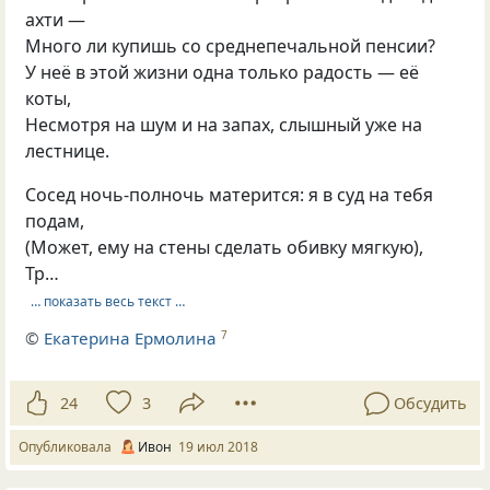
ахти —
Много ли купишь со среднепечальной пенсии?
У неё в этой жизни одна только радость — её
коты,
Несмотря на шум и на запах, слышный уже на
лестнице.
Сосед ночь-полночь матерится: я в суд на тебя
подам,
(Может, ему на стены сделать обивку мягкую),
Тр…
… показать весь текст …
©
Екатерина Ермолина
7
24
3
Обсудить
Опубликовала
Ивон
19 июл 2018