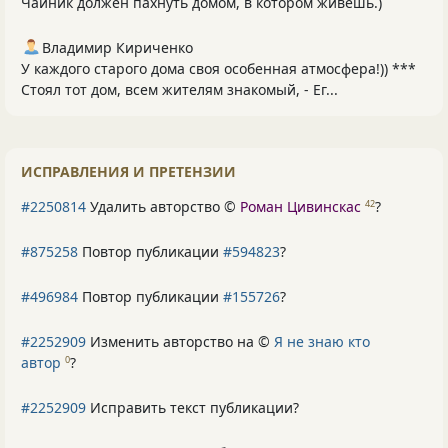
Чайник должен пахнуть домом, в котором живёшь.)
Владимир Кириченко
У каждого старого дома своя особенная атмосфера!)) ***
Стоял тот дом, всем жителям знакомый, - Ег...
ИСПРАВЛЕНИЯ И ПРЕТЕНЗИИ
#2250814
Удалить авторство ©
Роман Цивинскас
?
42
#875258
Повтор публикации
#594823
?
#496984
Повтор публикации
#155726
?
#2252909
Изменить авторство на ©
Я не знаю кто
автор
?
0
#2252909
Исправить текст публикации?