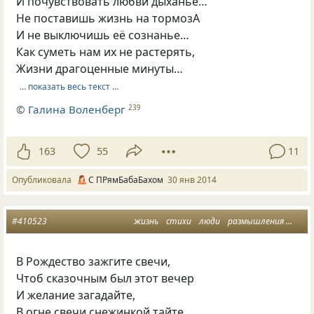
И почувствовать любви дыханье…
Не поставишь жизнь на тормозА
И не выключишь её сознанье…
Как суметь нам их не растерять,
Жизни драгоценные минуты…
… показать весь текст …
©
Галина Воленберг
239
163
55
11
Опубликовала
С ПРямБабаБахом
30 янв 2014
#410523
жизнь
стихи
люди
размышления
разн
В Рождество зажгите свечи,
Чтоб сказочным был этот вечер
И желание загадайте,
В огне свечи снежинкой тайте