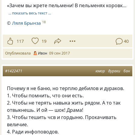
«Зачем вы жрете пельмени! В пельменях коровк…
… показать весь текст …
©
Ляля Брынза
18
117
19
40
Опубликовала
Ивон
09 сен 2017
#1422471
юмор
дураки
бан
Почему я не баню, но терплю дебилов и дураков.
1. Чтобы помнить, что они есть.
2. Чтобы не терять навыка жить рядом. А то так
отвыкнешь. И ой — шок! Драма!
3. Чтобы тешить чсв и гордыню. Прокачивать
величие.
4. Ради инфоповодов.