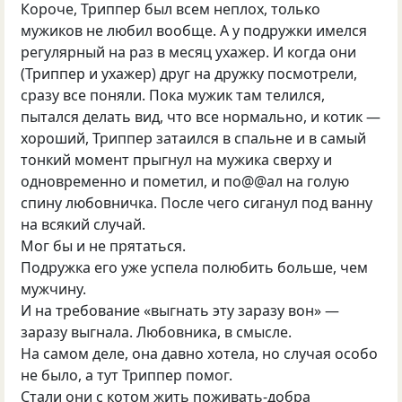
Короче, Триппер был всем неплох, только
мужиков не любил вообще. А у подружки имелся
регулярный на раз в месяц ухажер. И когда они
(Триппер и ухажер) друг на дружку посмотрели,
сразу все поняли. Пока мужик там телился,
пытался делать вид, что все нормально, и котик —
хороший, Триппер затаился в спальне и в самый
тонкий момент прыгнул на мужика сверху и
одновременно и пометил, и по@@ал на голую
спину любовничка. После чего сиганул под ванну
на всякий случай.
Мог бы и не прятаться.
Подружка его уже успела полюбить больше, чем
мужчину.
И на требование «выгнать эту заразу вон» —
заразу выгнала. Любовника, в смысле.
На самом деле, она давно хотела, но случая особо
не было, а тут Триппер помог.
Стали они с котом жить поживать-добра