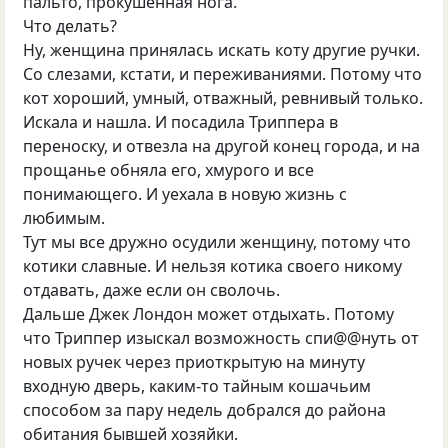
пальто, прокушенная нога.
Что делать?
Ну, женщина принялась искать коту другие ручки.
Со слезами, кстати, и переживаниями. Потому что
кот хороший, умный, отважный, ревнивый только.
Искала и нашла. И посадила Триппера в
переноску, и отвезла на другой конец города, и на
прощанье обняла его, хмурого и все
понимающего. И уехала в новую жизнь с
любимым.
Тут мы все дружно осудили женщину, потому что
котики славные. И нельзя котика своего никому
отдавать, даже если он сволочь.
Дальше Джек Лондон может отдыхать. Потому
что Триппер изыскал возможность спи@@нуть от
новых ручек через приоткрытую на минуту
входную дверь, каким-то тайным кошачьим
способом за пару недель добрался до района
обитания бывшей хозяйки.