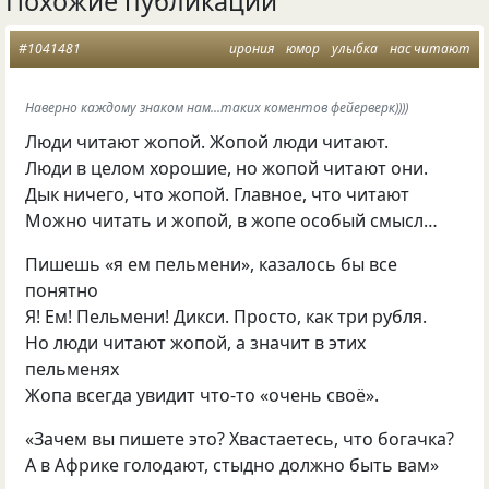
Похожие публикации
#1041481
ирония
юмор
улыбка
нас читают
Наверно каждому знаком нам...таких коментов фейерверк))))
Люди читают жопой. Жопой люди читают.
Люди в целом хорошие, но жопой читают они.
Дык ничего, что жопой. Главное, что читают
Можно читать и жопой, в жопе особый смысл…
Пишешь «я ем пельмени», казалось бы все
понятно
Я! Ем! Пельмени! Дикси. Просто, как три рубля.
Но люди читают жопой, а значит в этих
пельменях
Жопа всегда увидит что-то «очень своё».
«Зачем вы пишете это? Хвастаетесь, что богачка?
А в Африке голодают, стыдно должно быть вам»