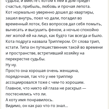
судьба, и вместе с котом к ней в дом придет
счастье, прибыль, любовь и прочая лепота.
Кот нормально уверенно дошел до квартиры,
зашел внутрь, поел чо дали, погадил во
временный лоток, без вопросов дал себя помыть,
вычесать и высушить феном, а ночью спокойно
лег жопой ей на лицо, как будто так всегда и было.
Кота подруга назвала Триппером. От слова трип,
кстати. Типа он путешественник такой во времени
и пространстве, встретивший хозяйку на
перекрестке судьбы.
Ну ну.
Просто она хорошая очень женщина,
порядочная, так что у нее триппер
ассоциировался тоже с чем-то хорошим.
Главное, что никто ей глаза не раскрыл —
постеснялись что ли.
А коту имя понравилось.
Видимо, он как раз что-то знал…