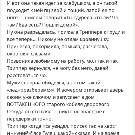
И вот она такая идет за хлебушком, а он такой
подходит к ней пц злой и тощий, лапой ее по
ноге — шмяк и говорит «Ты сдурела что ли? Чо
там? Еда есть? Пошли домой».
Ну она разрыдалась, прижала Триппера к груди и
все теперь… Никому не отдам кровинушку.
Принесла, покормила, помыла, расчесала,
окропляя слезами.
Позвонила любимому на работу, мол так и так,
Триппер вернулся, не могу без него, давай
расставаться чо.
Мужик сперва обиделся, а потом такой
«ладноразберемся». И вечером открывает дверь
своим уже ключом и запускает в дом
ВОТТАКЕННОГО старого кобеля дворового.
Откуда он его взял — никто не знает, не с
передержки точно.
Триппер когда пса увидел, присел так на хвост
и «нуни@@ясе Гуляш какой» сказал. И на время