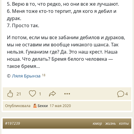
5. Верю в то, что редко, но они все же лучшают.
6. Меня тоже кто-то терпит, для кого я дебил и
дурак.
7. Просто так.
И потом, если мы все забаним дебилов и дураков,
мы не оставим им вообще никакого шанса. Так
нельзя. Гуманизм где? Да. Это наш крест. Наша
ноша. Что делать? Бремя белого человека —
такое бремя…
©
Ляля Брынза
18
21
1
4
Опубликовала
Бекки
17 мая 2020
#197239
юмор
жизнь
коты