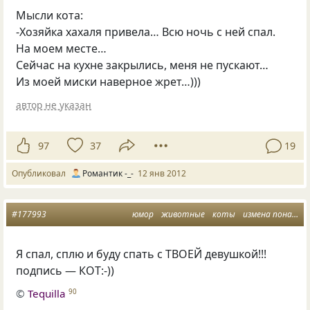
Мысли кота:
-Хозяйка хахаля привела… Всю ночь с ней спал.
На моем месте…
Сейчас на кухне закрылись, меня не пускают…
Из моей миски наверное жрет…)))
автор не указан
97
37
19
Опубликовал
Романтик -_-
12 янв 2012
#177993
юмор
животные
коты
измена понарошку
Я спал, сплю и буду спать с ТВОЕЙ девушкой!!!
подпись — КОТ:-))
©
Tequilla
90