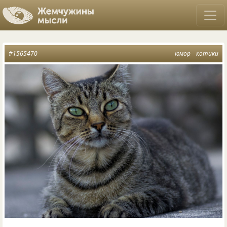
#1565470
юмор
котики