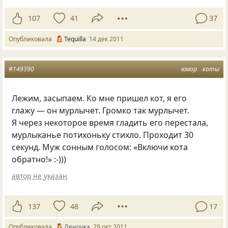
107
41
37
Опубликовала
Tequilla
14 дек 2011
#149390
юмор
коты
Лежим, засыпаем. Ко мне пришел кот, я его
глажу — он мурлычет. Громко так мурлычет.
Я через некоторое время гладить его перестала,
мурлыканье потихоньку стихло. Проходит 30
секунд. Муж сонным голосом: «Включи кота
обратно!» :-)))
автор не указан
137
48
17
Опубликовала
Леночка
29 окт 2011