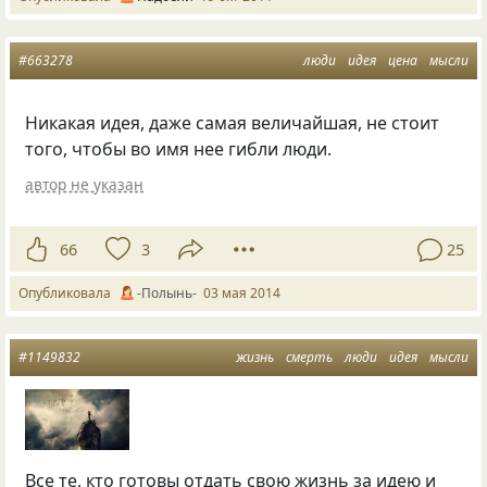
#663278
люди
идея
цена
мысли
Никакая идея, даже самая величайшая, не стоит
того, чтобы во имя нее гибли люди.
автор не указан
66
3
25
Опубликовала
-Полынь-
03 мая 2014
#1149832
жизнь
смерть
люди
идея
мысли
Все те, кто готовы отдать свою жизнь за идею и