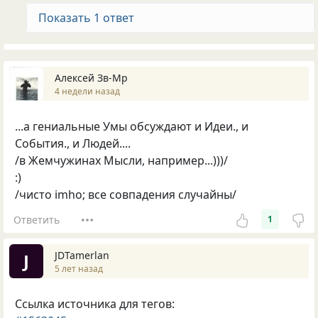
Показать 1 ответ
Алексей Зв-Mp
4 недели назад
...а гениальные Умы обсуждают и Идеи., и
События., и Людей....
/в Жемчужинах Мысли, например...)))/
:)
/чисто imho; все совпадения случайны/
Ответить
1
JDTamerlan
J
5 лет назад
Ссылка источника для тегов: