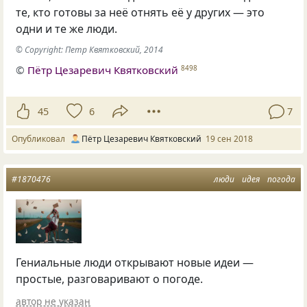
те, кто готовы за неё отнять её у других — это
одни и те же люди.
© Copyright: Петр Квятковский, 2014
©
Пётр Цезаревич Квятковский
8498
45
6
7
Опубликовал
Пётр Цезаревич Квятковский
19 сен 2018
#1870476
люди
идея
погода
Гениальные люди открывают новые идеи —
простые, разговаривают о погоде.
автор не указан