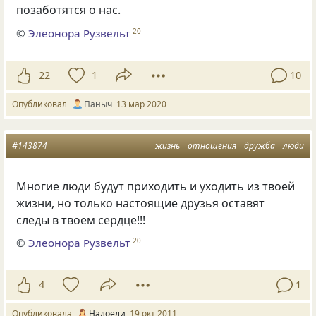
позаботятся о нас.
©
Элеонора Рузвельт
20
22
1
10
Опубликовал
Паныч
13 мар 2020
#143874
жизнь
отношения
дружба
люди
Многие люди будут приходить и уходить из твоей
жизни, но только настоящие друзья оставят
следы в твоем сердце!!!
©
Элеонора Рузвельт
20
4
1
Опубликовала
Надоели
19 окт 2011