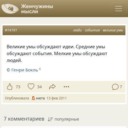
#14191
люди
события
великие умы
Великие умы обсуждают идеи. Средние умы
обсуждают события. Мелкие умы обсуждают
людей.
©
Генри Бокль
6
73
34
7
Опубликовала
нюта
13 фев 2011
7 комментариев
популярные