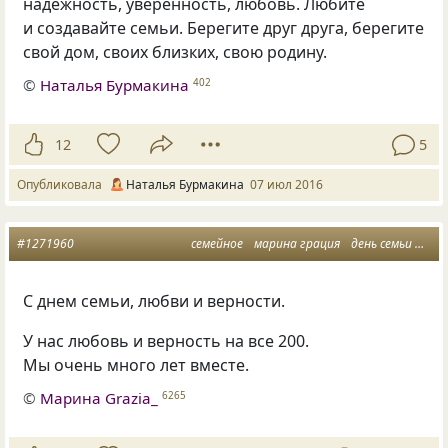
надежность, уверенность, любовь. Любите
и создавайте семьи. Берегите друг друга, берегите
свой дом, своих близких, свою родину.
©
Наталья Бурмакина
402
12
5
Опубликовала
Наталья Бурмакина
07 июл 2016
#1271960
семейное
марина грация
день семьи
гер
С днем семьи, любви и верности.
У нас любовь и верность на все 200.
Мы очень много лет вместе.
©
Марина Grazia_
6265