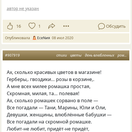
автор не указан
16
1
Обсудить
Опубликовала
ЕсеNия
08 июл 2020
#907919
стихи
цветы
день влюбленных
ромашки
Ах, сколько красивых цветов в магазине!
Герберы,. гвоздики… розы в корзине,.
А мне всех милее ромашка простая,
Скромная, милая, та… полевая!
Ах, сколько ромашек сорвано в поле —
Все погадали — Тани, Марины, Юли и Оли,
Девушки, женщины, влюблённые бабушки —
Все погадали на скромной ромашке.
Любит-не любит, придёт-не придёт,