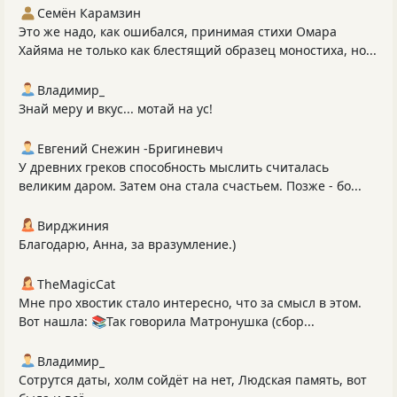
Семён Карамзин
Это же надо, как ошибался, принимая стихи Омара
Хайяма не только как блестящий образец моностиха, но...
Владимир_
Знай меру и вкус... мотай на ус!
Евгений Снежин -Бригиневич
У древних греков способность мыслить считалась
великим даром. Затем она стала счастьем. Позже - бо...
Вирджиния
Благодарю, Анна, за вразумление.)
TheMagicCat
Мне про хвостик стало интересно, что за смысл в этом.
Вот нашла: 📚Так говорила Матронушка (сбор...
Владимир_
Сотрутся даты, холм сойдёт на нет, Людская память, вот