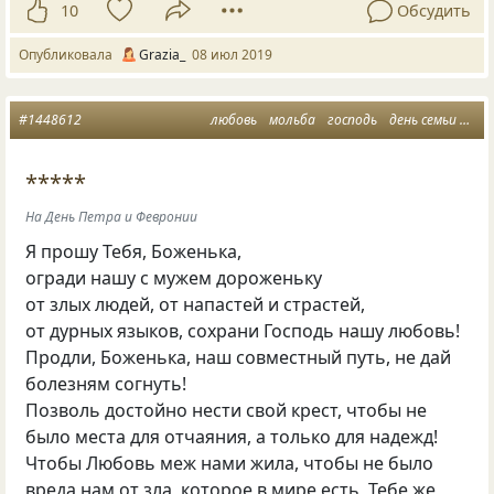
10
Обсудить
Опубликовала
Grazia_
08 июл 2019
#1448612
любовь
мольба
господь
день семьи
люб
*****
На День Петра и Февронии
Я прошу Тебя, Боженька,
огради нашу с мужем дороженьку
от злых людей, от напастей и страстей,
от дурных языков, сохрани Господь нашу любовь!
Продли, Боженька, наш совместный путь, не дай
болезням согнуть!
Позволь достойно нести свой крест, чтобы не
было места для отчаяния, а только для надежд!
Чтобы Любовь меж нами жила, чтобы не было
вреда нам от зла, которое в мире есть, Тебе же,