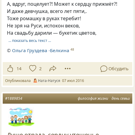
А, вдруг, поцелует?! Может к сердцу прижмёт?!
И даже девчушка, всего лет пяти,.
Тоже ромашку в руках теребит!
Не зря на Руси, испокон веков,
На свадьбу дарили — букетик цветов,
… показать весь текст …
©
Ольга Груздева -Белкина
48
14
2
Обсудить
Опубликовала
Ната-Натуся
07 июл 2016
#1889854
философия жизни
день семьи
Душе отрада, сердцу утешенье