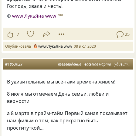
Господь, хвала и честь!
©
www ЛукьЯна www
700
7
25
Опубликовала
www ЛукьЯна www
08 июл 2020
#1853029
телевидение
восьмое марта
удивительно
В удивительные мы всё-таки времена живём!
8 июля мы отмечаем День семьи, любви и
верности
а 8 марта в прайм-тайм Первый канал показывает
нам фильм о том, как прекрасно быть
проституткой…