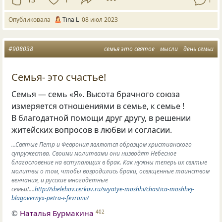
Опубликовала
Tina L
08 июл 2023
#908038
семья это святое
мысли
день семьи
Семья- это счастье!
Семья — семь
«
Я». Высота брачного союза
измеряется отношениями в семье, к семье !
В благодатной помощи друг другу, в решении
житейских вопросов в любви и согласии.
...Святые Петр и Феврония являются образцом христианского
супружества. Своими молитвами они низводят Небесное
благословение на вступающих в брак. Как нужны теперь их святые
молитвы о том, чтобы возродились браки, освященные таинством
венчания, и русские многодетные
семьи!....
http://shelehov.cerkov.ru/svyatye-moshhi/chastica-moshhej-
blagovernyx-petra-i-fevronii/
©
Наталья Бурмакина
402