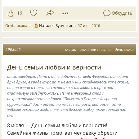
16
Обсудить
Опубликовала
Наталья Бурмакина
07 июл 2016
#908025
мысли
семейное счастье
день семьи
День семьи любви и верности
Князь-змееборец Петр и дочь добытчика меда Феврония полюбили
друг друга, в граде Муроме. И не всё у них складывалось как в сказке,
но они верно и с честью сохранили свою любовь и прожили
счастливую семейную жизнь. Петр и Феврония стали
покровителями семьи и брака. "Повесть о Петре и Февронии
муромонских" даст ответ на многие вопросы, которые часто
задают семейные люди и те, кто делает выбор иметь семью или
нет.
8 июля — День семьи любви и верности!
Семейная жизнь помогает человеку обрести