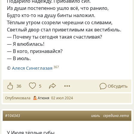
Подарило надежду. Прибавило сил.
Из души постепенно ушло всё, что ранило,
Будто кто-то на душу бинты наложил.
Тёплым утром созрели черешни со сливами,
Светлый двор стал приветливым как вестибюль.
— Почему ты сегодня такая счастливая?
— Я влюбилась!
— В кого, признавайся?
— В июль.
©
Алеся Синеглазая
367
36
5
Обсудить
Опубликовала
Атюня
02 июл 2024
#104343
июль
середина лета
У Июля тёплые губы…