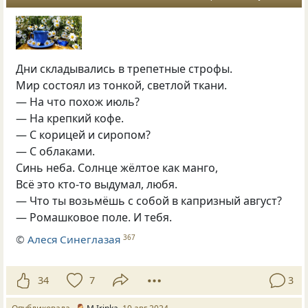
Дни складывались в трепетные строфы.
Мир состоял из тонкой, светлой ткани.
— На что похож июль?
— На крепкий кофе.
— С корицей и сиропом?
— С облаками.
Синь неба. Солнце жёлтое как манго,
Всё это кто-то выдумал, любя.
— Что ты возьмёшь с собой в капризный август?
— Ромашковое поле. И тебя.
©
Алеся Синеглазая
367
34
7
3