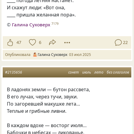
____ погода летняя настанет.
И скажут люди: «Вот она,
____ пришла желанная пора».
©
Галина Суховерх
7179
47
6
22
Опубликовала
Галина Суховерх
03 июл 2025
#2135656
сонет
июль
лето
без глаголов
В ладонях земли — бутон рассвета,
В его лучах, через тучи, звуки.
По загоревшей макушке лета…
Теплые и грибные ливни.
В каждом вдохе — восторг июля…
Бабочки в небесах — ликованье.