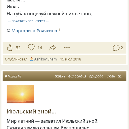
Июль …
На губах поцелуй нежнейших ветров,
… показать весь текст …
©
Маргарита Родяхина
11
52
14
2
Опубликовал
Ashikov Shamil
15 июл 2018
#1628218
жизнь
философия
природа
июль
жара
Июльский зной...
Мир летний — захватил Июльский зной,
Сжигая землю солнцем беспощадно.