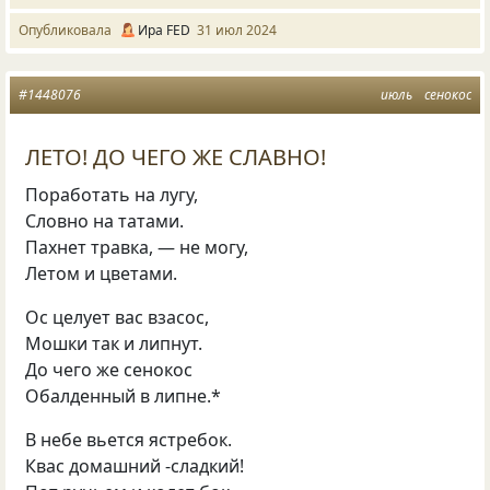
Опубликовала
Ира FED
31 июл 2024
#1448076
июль
сенокос
ЛЕТО! ДО ЧЕГО ЖЕ СЛАВНО!
Поработать на лугу,
Словно на татами.
Пахнет травка, — не могу,
Летом и цветами.
Ос целует вас взасос,
Мошки так и липнут.
До чего же сенокос
Обалденный в липне.*
В небе вьется ястребок.
Квас домашний -сладкий!