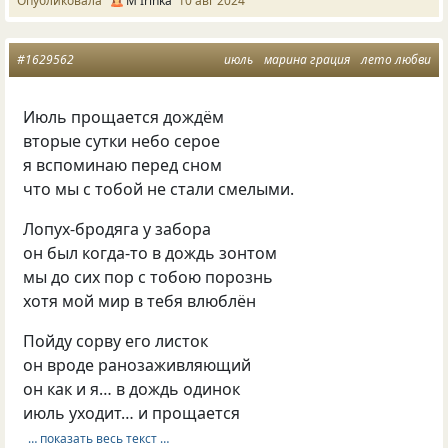
Опубликовала
М Irinka
10 авг 2024
#1629562
июль
марина грация
лето любви
Июль прощается дождём
вторые сутки небо серое
я вспоминаю перед сном
что мы с тобой не стали смелыми.
Лопух-бродяга у забора
он был когда-то в дождь зонтом
мы до сих пор с тобою порознь
хотя мой мир в тебя влюблён
Пойду сорву его листок
он вроде ранозаживляющий
он как и я… в дождь одинок
июль уходит… и прощается
… показать весь текст …