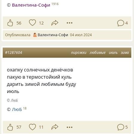
©
Валентина-Софи
1916
56
12
4
Опубликовала
Валентина-Софи
04 июл 2024
#1287604
пирожки
любимые
июль
зима
охапку солнечных денёчков
пакую в термостойкий куль
дарить зимой любимым буду
июль
© ЛюБ
©
ЛюБ
18
57
11
5