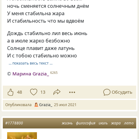
ночь сменяется солнечным днём
У меня стабильна жара
И стабильность что мы вдвоём
Дождь стабильно лил весь июнь
а в июле жарко безбожно
Солнце плавит даже латунь
И с тобою стабильно можно
… показать весь текст …
©
Марина Grazia_
6265
48
13
Обсудить
Опубликовала
Grazia_
25 июл 2021
#1778800
жизнь
философия
июль
жара
лето