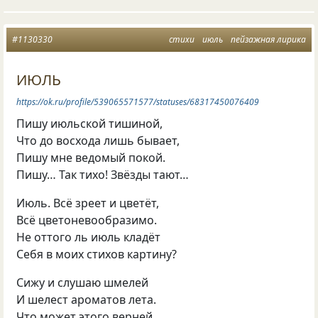
#1130330
стихи
июль
пейзажная лирика
ИЮЛЬ
https://ok.ru/profile/539065571577/statuses/68317450076409
Пишу июльской тишиной,
Что до восхода лишь бывает,
Пишу мне ведомый покой.
Пишу… Так тихо! Звёзды тают…
Июль. Всё зреет и цветёт,
Всё цветоневообразимо.
Не оттого ль июль кладёт
Себя в моих стихов картину?
Сижу и слушаю шмелей
И шелест ароматов лета.
Что может этого верней