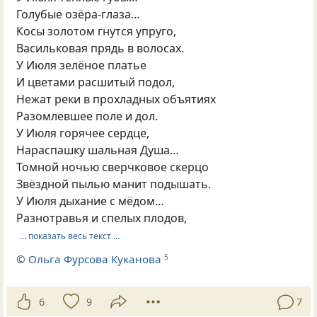
Голубые озёра-глаза…
Косы золотом гнутся упруго,
Васильковая прядь в волосах.
У Июля зелёное платье
И цветами расшитый подол,
Нежат реки в прохладных объятиях
Разомлевшее поле и дол.
У Июля горячее сердце,
Нараспашку шальная Душа…
Томной ночью сверчковое скерцо
Звёздной пылью манит подышать.
У Июля дыхание с мёдом…
Разнотравья и спелых плодов,
… показать весь текст …
©
Ольга Фурсова Куканова
5
6
9
7