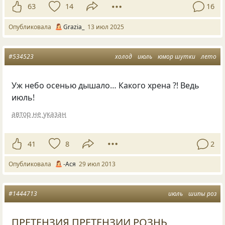
63
14
16
Опубликовала
Grazia_
13 июл 2025
#534523
холод
июль
юмор шутки
лето
Уж небо осенью дышало… Какого хрена ?! Ведь
июль!
автор не указан
41
8
2
Опубликовала
-Ася
29 июл 2013
#1444713
июль
шипы роз
ПРЕТЕНЗИЯ ПРЕТЕНЗИИ РОЗНЬ