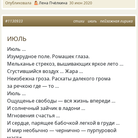
Опубликовала
Лена Пчёлкина
30 июн 2020
#1130933
стихи
июль
пейзажная лирика
ИЮЛЬ
Июль …
Изумрудное поле. Ромашек глаза.
Мельканье стрекоз, вышивающих яркое лето …
Сгустившийся воздух … Жара …
Неизбежна гроза. Раскаты далекого грома
за речкою где — то …
Июль …
Ощущенье свободы — вся жизнь впереди …
И солнечный зайчик в ладони …
Мгновения счастья …
И сердце, парящее бабочкой легкой в груди …
И мир необычно — чернично — пурпуровой
масти …