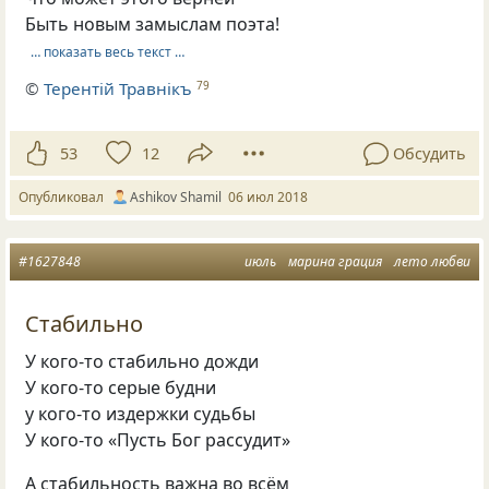
Быть новым замыслам поэта!
… показать весь текст …
©
Терентiй Травнiкъ
79
53
12
Обсудить
Опубликовал
Ashikov Shamil
06 июл 2018
#1627848
июль
марина грация
лето любви
Стабильно
У кого-то стабильно дожди
У кого-то серые будни
у кого-то издержки судьбы
У кого-то «Пусть Бог рассудит»
А стабильность важна во всём