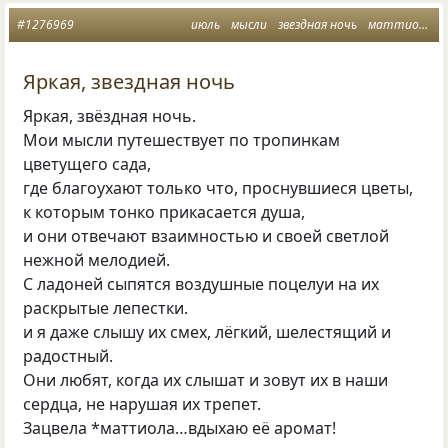
#1276969
июль
мысли
звездная ночь
маттиола
Яркая, звездная ночь
Яркая, звёздная ночь.
Мои мысли путешествует по тропинкам
цветущего сада,
где благоухают только что, проснувшиеся цветы,
к которым тонко прикасается душа,
и они отвечают взаимностью и своей светлой
нежной мелодией.
С ладоней сыпятся воздушные поцелуи на их
раскрытые лепестки.
и я даже слышу их смех, лёгкий, шелестящий и
радостный.
Они любят, когда их слышат и зовут их в наши
сердца, не нарушая их трепет.
Зацвела *маттиола…вдыхаю её аромат!