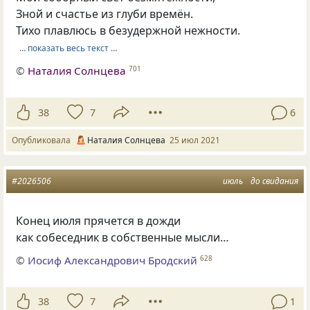
Зной и счастье из глуби времён.
Тихо плавлюсь в безудержной нежности.
… показать весь текст …
©
Наталия Солнцева
701
38
7
6
Опубликовала
Наталия Солнцева
25 июл 2021
#2026506
июль
до свидания
Конец июля прячется в дожди
как собеседник в собственные мысли…
©
Иосиф Александрович Бродский
628
38
7
1