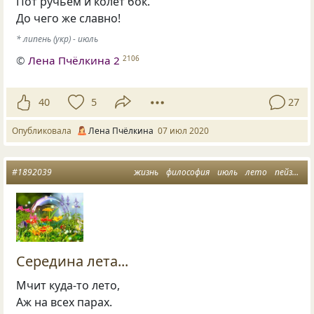
Пот ручьем и колет бок.
До чего же славно!
* липень (укр) - июль
©
Лена Пчёлкина 2
2106
40
5
27
Опубликовала
Лена Пчёлкина
07 июл 2020
#1892039
жизнь
философия
июль
лето
пейзажная лирика
Середина лета...
Мчит куда-то лето,
Аж на всех парах.