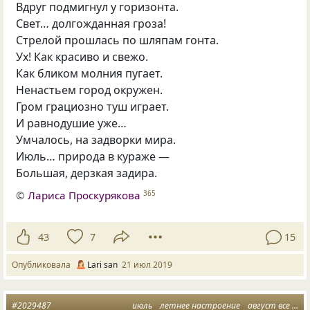
Вдруг подмигнул у горизонта.
Свет… долгожданная гроза!
Стрелой прошлась по шляпам гонта.
Ух! Как красиво и свежо.
Как бликом молния пугает.
Ненастьем город окружен.
Гром грациозно туш играет.
И равнодушие уже…
Умчалось
,
на задворки мира.
Июль… природа в кураже —
Большая
,
дерзкая задира.
©
Лариса Проскурякова
365
43
7
15
Опубликовала
Lari san
21 июл 2019
#2029487
июль
летнее настроение
август все еще лето