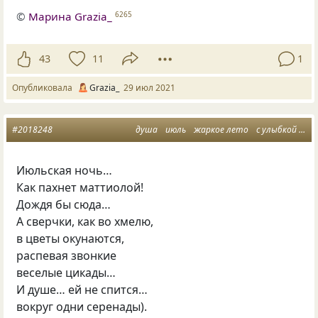
©
Марина Grazia_
6265
43
11
1
Опубликовала
Grazia_
29 июл 2021
#2018248
душа
июль
жаркое лето
с улыбкой
си
Июльская ночь…
Как пахнет маттиолой!
Дождя бы сюда…
А сверчки, как во хмелю,
в цветы окунаются,
распевая звонкие
веселые цикады…
И душе… ей не спится…
вокруг одни серенады).