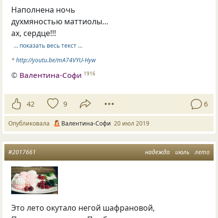
Наполнена ночь
духмяностью маттиолы…
ах, сердце!!!
… показать весь текст …
*
http://youtu.be/mA74VYU-Hyw
©
Валентина-Софи
1916
42
9
6
Опубликовала
Валентина-Софи
20 июл 2019
#2017661
надежда
июль
лето
Это лето окутало негой шафрановой,