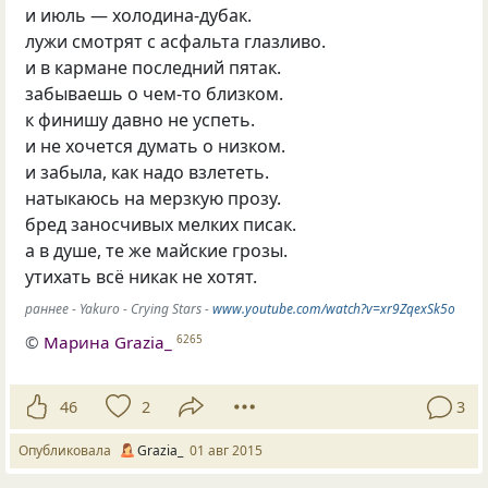
и июль — холодина-дубак.
лужи смотрят с асфальта глазливо.
и в кармане последний пятак.
забываешь о чем-то близком.
к финишу давно не успеть.
и не хочется думать о низком.
и забыла, как надо взлететь.
натыкаюсь на мерзкую прозу.
бред заносчивых мелких писак.
а в душе, те же майские грозы.
утихать всё никак не хотят.
раннее - Yakuro - Crying Stars -
www.youtube.com/watch?v=xr9ZqexSk5o
©
Марина Grazia_
6265
46
2
3
Опубликовала
Grazia_
01 авг 2015