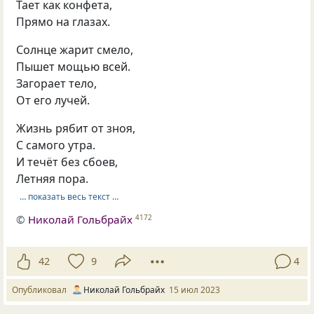
Тает как конфета,
Прямо на глазах.
Солнце жарит смело,
Пышет мощью всей.
Загорает тело,
От его лучей.
Жизнь рябит от зноя,
С самого утра.
И течёт без сбоев,
Летняя пора.
… показать весь текст …
©
Николай Гольбрайх
4172
42
9
4
Опубликовал
Николай Гольбрайх
15 июл 2023