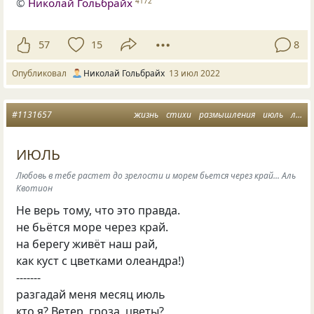
©
Николай Гольбрайх
4172
57
15
8
Опубликовал
Николай Гольбрайх
13 июл 2022
#1131657
жизнь
стихи
размышления
июль
лето
ИЮЛЬ
Любовь в тебе растет до зрелости и морем бьется через край... Аль
Квотион
Не верь тому, что это правда.
не бьётся море через край.
на берегу живёт наш рай,
как куст с цветками олеандра!)
-------
разгадай меня месяц июль
кто я? Ветер, гроза, цветы?