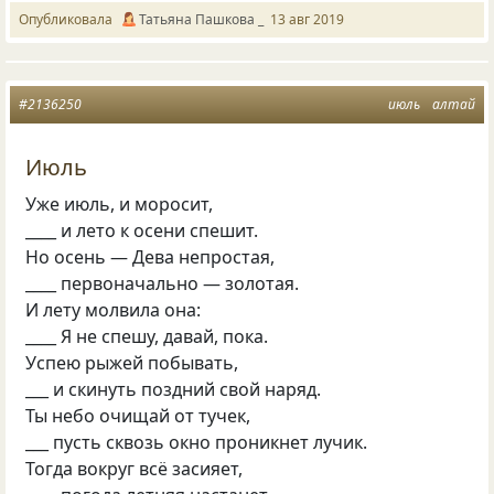
Опубликовала
Татьяна Пашкова _
13 авг 2019
#2136250
июль
алтай
Июль
Уже июль, и моросит,
____ и лето к осени спешит.
Но осень — Дева непростая,
____ первоначально — золотая.
И лету молвила она:
____ Я не спешу, давай, пока.
Успею рыжей побывать,
___ и скинуть поздний свой наряд.
Ты небо очищай от тучек,
___ пусть сквозь окно проникнет лучик.
Тогда вокруг всё засияет,