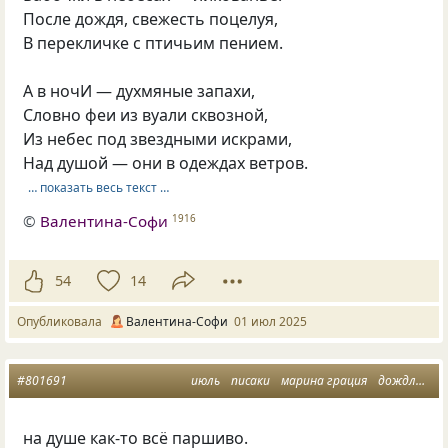
После дождя, свежесть поцелуя,
В перекличке с птичьим пением.
А в ночИ — духмяные запахи,
Словно феи из вуали сквозной,
Из небес под звездными искрами,
Над душой — они в одеждах ветров.
… показать весь текст …
©
Валентина-Софи
1916
54
14
Опубликовала
Валентина-Софи
01 июл 2025
#801691
июль
писаки
марина грация
дождливое настроение
на душе как-то всё паршиво.