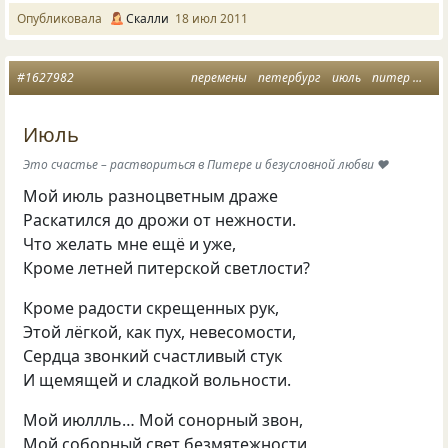
Опубликовала
Скалли
18 июл 2011
#1627982
перемены
петербург
июль
питер
люб
Июль
Это счастье – раствориться в Питере и безусловной любви ❤️
Мой июль разноцветным драже
Раскатился до дрожи от нежности.
Что желать мне ещё и уже,
Кроме летней питерской светлости?
Кроме радости скрещенных рук,
Этой лёгкой, как пух, невесомости,
Сердца звонкий счастливый стук
И щемящей и сладкой вольности.
Мой июллль… Мой сонорный звон,
Мой соборный свет безмятежности,