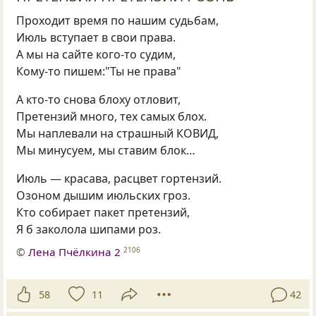
Проходит время по нашим судьбам,
Июль вступает в свои права.
А мы на сайте кого-то судим,
Кому-то пишем:"Ты не права"
А кто-то снова блоху отловит,
Претензий много, тех самых блох.
Мы наплевали на страшный КОВИД,
Мы минусуем, мы ставим блок…
Июль — красава, расцвет гортензий.
Озоном дышим июльских гроз.
Кто собирает пакет претензий,
Я б заколола шипами роз.
©
Лена Пчёлкина 2
2106
58
11
42