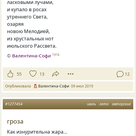
ласковыми лучами,
и купало в росах
утреннего Света,
озаряя
новою Мелодией,
из хрустальных нот
июльского Рассвета.
©
Валентина-Софи
1916
55
13
12
Опубликовала
Валентина-Софи
09 июл 2019
#1277454
июль
лето
авторские
гроза
Как изнурительна жара…