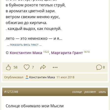
в буйном рокоте теплых струй,
в ароматах цветной зари.
ветром свежим меняю курс,
обжигаю до кирпича.
. каждый выдох, как поцелуй.
лето — это немножко — и я…
… показать весь текст …
©
Константин Мака
,
Маргарита Грант
1522
1610
58
7
8
Опубликовал
Константин Мака
11 июл 2018
#1272346
солнце
рассвет
июль
Солнце обнимало мои Мысли