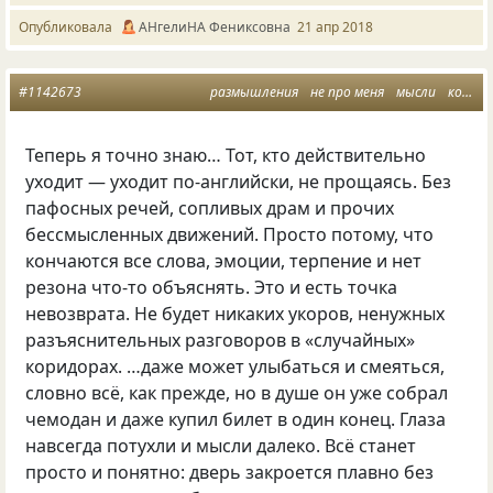
Опубликовала
АНгелиНА Фениксовна
21 апр 2018
#1142673
размышления
не про меня
мысли
когда уходят
Теперь я точно знаю… Тот
,
кто действительно
уходит — уходит по-английски
,
не прощаясь. Без
пафосных речей
,
сопливых драм и прочих
бессмысленных движений. Просто потому
,
что
кончаются все слова
,
эмоции
,
терпение и нет
резона что-то объяснять. Это и есть точка
невозврата. Не будет никаких укоров
,
ненужных
разъяснительных разговоров в «случайных»
коридорах. …даже может улыбаться и смеяться
,
словно всё
,
как прежде
,
но в душе он уже собрал
чемодан и даже купил билет в один конец. Глаза
навсегда потухли и мысли далеко. Всё станет
просто и понятно: дверь закроется плавно без