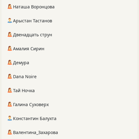
Наташа Воронцова
Арыстан Тастанов
Двенадцать струн
Амалия Сирин
Демура
Dana Noire
Тай Ночка
Галина Суховерх
Константин Балухта
Валентина_Захарова