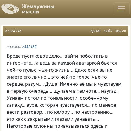
#1384745
время
люди
мысли
навеяно:
#532185
Вроде пустяковое дело… зайти поболтать в
интернете… а ведь за каждой аватаркой бьётся
чей-то пульс, чья-то жизнь… Даже если вы не
знаете его лично… это чей-то голос, чьё-то
сердце, разум,… Душа. Именно её мы и чувствуем
в первую очередь… щупаем в темноте… наугад.
Узнаем потом по тональности, особенному
запаху… ауре, которая чувствуется… по манере
вести разговор… по юмору… по настроению…
это как с закрытыми глазами узнавать…
Некоторые склонны привязываться здесь к