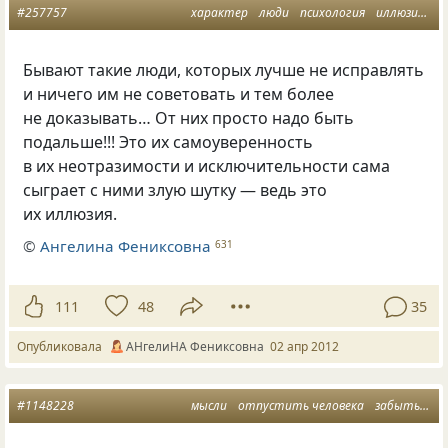
#257757
характер
люди
психология
иллюзии
н
Бывают такие люди, которых лучше не исправлять
и ничего им не советовать и тем более
не доказывать… От них просто надо быть
подальше!!! Это их самоуверенность
в их неотразимости и исключительности сама
сыграет с ними злую шутку — ведь это
их иллюзия.
©
Ангелина Фениксовна
631
111
48
35
Опубликовала
АНгелиНА Фениксовна
02 апр 2012
#1148228
мысли
отпустить человека
забыть трудно