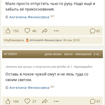
Мало просто отпустить чью-то руку. Надо ещё и
забыть её прикосновения.
©
Ангелина Фениксовна
631
153
40
62
Опубликовала
АНгелиНА Фениксовна
06 сен 2018
#1108501
уроки жизни
мысли
самоирония
о себе
«Хотели как лучше, а получилось как всегда» В. С. Черномырдин
Оставь в покое чужой омут и не лезь туда со
своим светом.
©
Ангелина Фениксовна
631
104
27
57