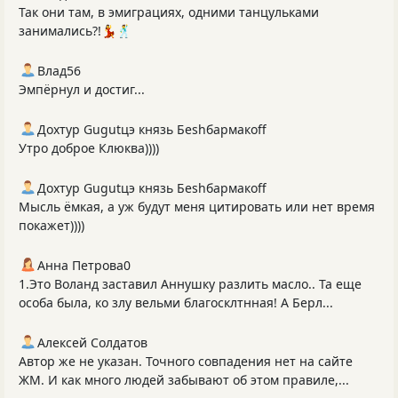
Так они там, в эмиграциях, одними танцульками
занимались?!💃🕺
Влад56
Эмпёрнул и достиг...
Дохтур Gugutцэ князь Беshбармакоff
Утро доброе Клюква))))
Дохтур Gugutцэ князь Беshбармакоff
Мысль ёмкая, а уж будут меня цитировать или нет время
покажет))))
Анна Петрова0
1.Это Воланд заставил Аннушку разлить масло.. Та еще
особа была, ко злу вельми благосклтнная! А Берл...
Алексей Солдатов
Автор же не указан. Точного совпадения нет на сайте
ЖМ. И как много людей забывают об этом правиле,...