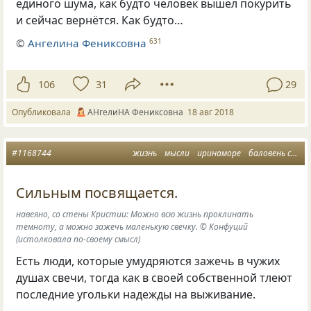
единого шума
,
как будто человек вышел покурить
и сейчас вернётся. Как будто…
©
Ангелина Фениксовна
631
106
31
29
Опубликовала
АНгелиНА Фениксовна
18 авг 2018
#1168744
жизнь
мысли
иринаморе
баловень судьбы
Сильным посвящается.
навеяно, со стены Кристии: Можно всю жизнь проклинать
темноту, а можно зажечь маленькую свечку. © Конфуций
(истолковала по-своему смысл)
Есть люди
,
которые умудряются зажечь в чужих
душах свечи
,
тогда как в своей собственной тлеют
последние угольки надежды на выживание.