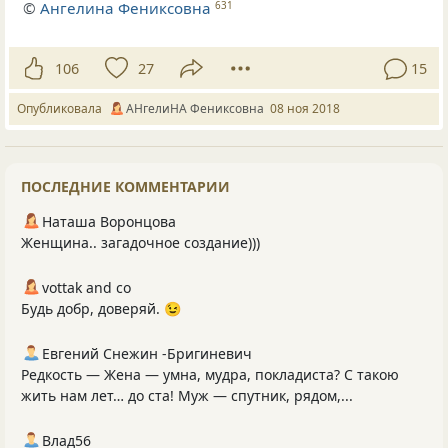
©
Ангелина Фениксовна
631
106
27
15
Опубликовала
АНгелиНА Фениксовна
08 ноя 2018
ПОСЛЕДНИЕ КОММЕНТАРИИ
Наташа Воронцова
Женщина.. загадочное создание)))
vottak and co
Будь добр, доверяй. 😉
Евгений Снежин -Бригиневич
Редкость — Жена — умна, мудра, покладиста? С такою
жить нам лет… до ста! Муж — спутник, рядом,...
Влад56