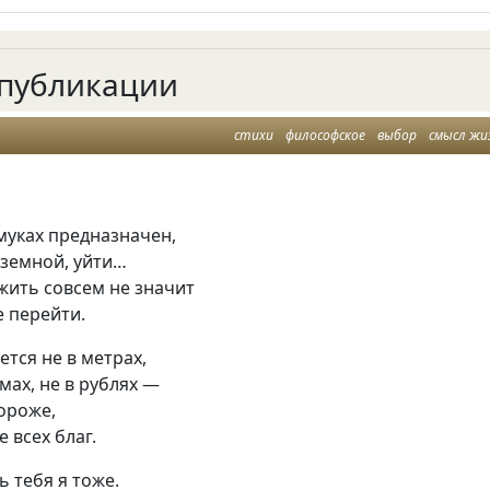
публикации
стихи
философское
выбор
смысл жи
муках предназначен,
 земной, уйти…
жить совсем не значит
е перейти.
тся не в метрах,
мах, не в рублях —
ороже,
 всех благ.
ь тебя я тоже.