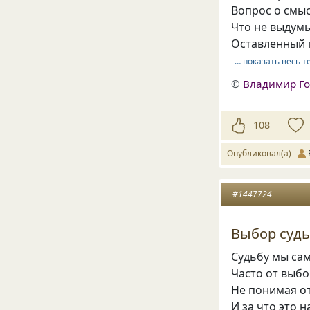
Вопрос о смыс
Что не выдумы
Оставленный 
… показать весь т
©
Владимир Г
108
Опубликовал(а)
#1447724
Выбор суд
Судьбу мы са
Часто от выб
Не понимая от
И за что это н