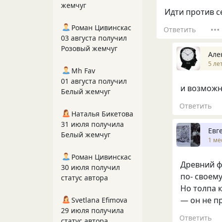
жемчуг
Идти против се
Роман Цивинскас
Ответить
03 августа получил
Розовый жемчуг
Але
5 ле
Mh Fav
01 августа получил
и возможн
Белый жемчуг
Ответить
Наталья Бикетова
31 июля получила
Евг
Белый жемчуг
1 ме
Роман Цивинскас
Древний 
30 июля получил
по- своему
статус автора
Но толпа 
— он не пр
Svetlana Efimova
29 июля получила
Ответить
статус автора