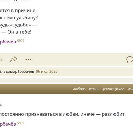
ется в причине.
лянём судьбину?
удь «судьбе» —
 — Он в тебе!
орбачёв
5902
12
Владимир Горбачёв
06 июл 2020
любовь
жизнь
философское
мы
...
постоянно признаваться в любви, иначе — разлюбит.
орбачёв
5902