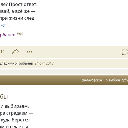
ле? Прост ответ:
вай, а всё же —
при жизни след.
екст …
орбачёв
5902
11
Владимир Горбачёв
24 окт 2017
философское
о выборе суд
ьбы
ми выбираем,
ора страдаем —
куда берётся
ам воздаётся.