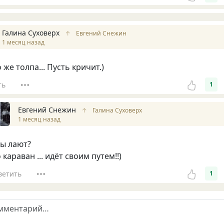
Галина Суховерх
↑
Евгений Снежин
1 месяц назад
о же толпа... Пусть кричит.)
ть
1
Евгений Снежин
↑
Галина Суховерх
1 месяц назад
ы лают?
 караван ... идёт своим путем!!)
ветить
1