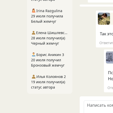
Irina Razgulina
29 июля получила
Белый жемчуг
Елена Шишлевская
Так эт
28 июля получил(а)
Ответи
Черный жемчуг
Борис Аникин 3
20 июля получил
Бронзовый жемчуг
Пс
Илья Колоянов 2
Но
19 июля получил(а)
статус автора
От