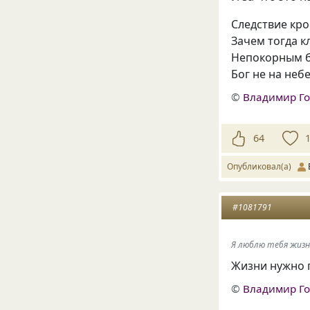
Следствие кро
Зачем тогда к
Непокорным б
Бог не на небе
©
Владимир Г
64
Опубликовал(а)
#1081791
Я люблю тебя жизнь
Жизни нужно 
©
Владимир Г