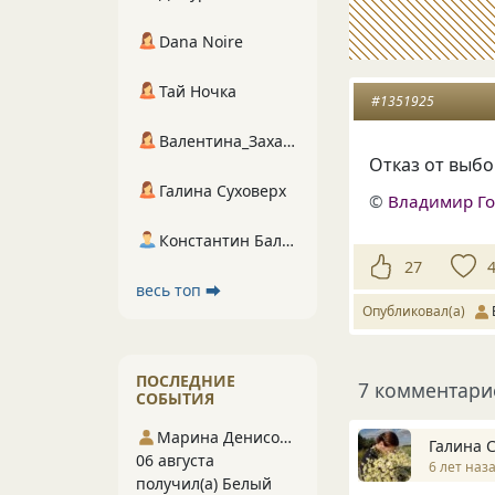
Dana Noire
Тай Ночка
#1351925
Валентина_Захарова
Отказ от выб
Галина Суховерх
©
Владимир Г
Константин Балухта
27
весь топ ⮕
Опубликовал(а)
ПОСЛЕДНИЕ
7 комментари
СОБЫТИЯ
Марина Денисова 5
Галина 
06 августа
6 лет наз
получил(а) Белый