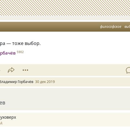
философское
вы
ора — тоже выбор.
орбачёв
5902
4
Владимир Горбачёв
30 дек 2019
ев
Суховерх
ад