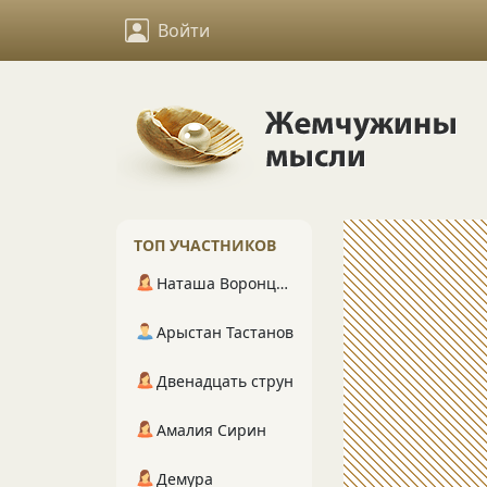
Войти
ТОП УЧАСТНИКОВ
Наташа Воронцова
Арыстан Тастанов
Двенадцать струн
Амалия Сирин
Демура