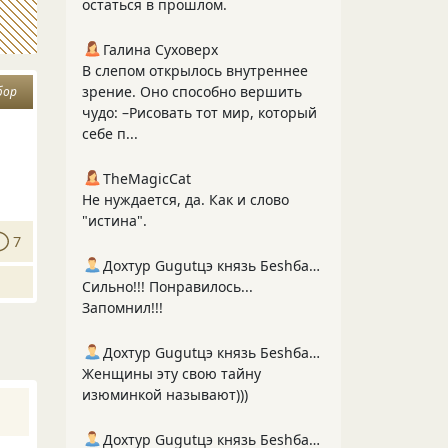
остаться в прошлом.
Галина Суховерх
В слепом открылось внутреннее
зрение. Оно способно вершить
бор
чудо: –Рисовать тот мир, который
себе п...
TheMagicCat
Не нуждается, да. Как и слово
"истина".
7
Дохтур Gugutцэ князь Беshбармакоff
Сильно!!! Понравилось...
Запомнил!!!
Дохтур Gugutцэ князь Беshбармакоff
Женщины эту свою тайну
изюминкой называют)))
Дохтур Gugutцэ князь Беshбармакоff