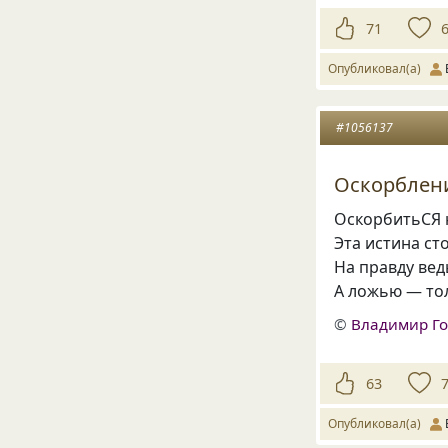
71
Опубликовал(а)
#1056137
Оскорблен
ОскорбитьСЯ 
Эта истина ст
На правду вед
А ложью — то
©
Владимир Г
63
Опубликовал(а)