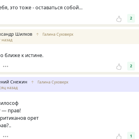
бя, это тоже - оставаться собой...
2
ксандр Шилков
↑
Галина Суховерх
т назад
о ближе к истине.
2
ений Снежин
↑
Галина Суховерх
сяц назад
философ
 — прав!
критиканов орет
ав?..
1