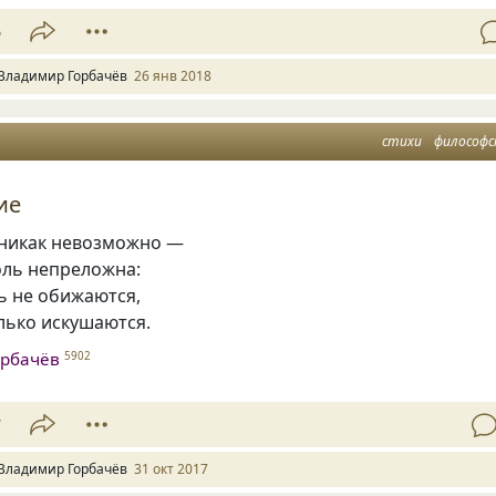
6
Владимир Горбачёв
26 янв 2018
стихи
философс
ие
никак невозможно —
оль непреложна:
ь не обижаются,
лько искушаются.
орбачёв
5902
7
Владимир Горбачёв
31 окт 2017