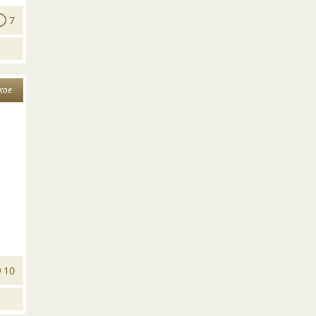
7
кое
10