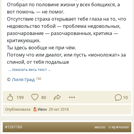
Отобрал по половине жизни у всех боящихся, а
вот помочь — не помог.
Отсутствие страха открывает тебе глаза на то, что
недовольство тобой — проблема недовольных,
разочарование — разочарованных, критика —
критикующих.
Ты здесь вообще не при чём.
Потому что или диалог, или пусть «моноложат» за
спиной, от тебя подальше
… показать весь текст …
©
Лиля Град
740
199
80
10
Опубликовала
Ивон
29 окт 2018
#1261766
мысли
о мужчинах