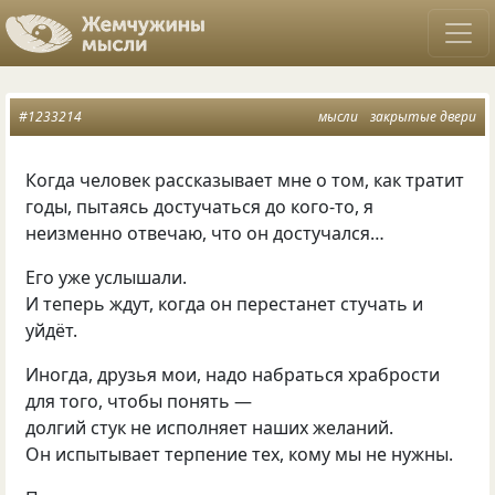
#1233214
мысли
закрытые двери
Когда человек рассказывает мне о том
,
как тратит
годы
,
пытаясь достучаться до кого-то
,
я
неизменно отвечаю
,
что он достучался…
Его уже услышали.
И теперь ждут
,
когда он перестанет стучать и
уйдёт.
Иногда
,
друзья мои
,
надо набраться храбрости
для того
,
чтобы понять —
долгий стук не исполняет наших желаний.
Он испытывает терпение тех
,
кому мы не нужны.