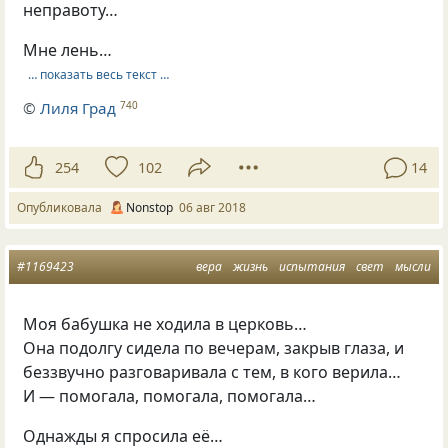
неправоту…
Мне лень…
… показать весь текст …
©
Лиля Град
740
254
102
14
Опубликовала
Nonstop
06 авг 2018
#1169423
вера
жизнь
испытания
свет
мысли
Моя бабушка не ходила в церковь…
Она подолгу сидела по вечерам, закрыв глаза, и
беззвучно разговаривала с тем, в кого верила…
И — помогала, помогала, помогала…
Однажды я спросила её…