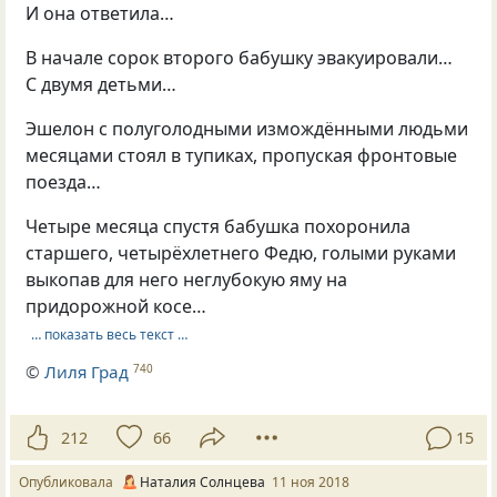
И она ответила…
В начале сорок второго бабушку эвакуировали…
С двумя детьми…
Эшелон с полуголодными измождёнными людьми
месяцами стоял в тупиках, пропуская фронтовые
поезда…
Четыре месяца спустя бабушка похоронила
старшего, четырёхлетнего Федю, голыми руками
выкопав для него неглубокую яму на
придорожной косе…
… показать весь текст …
©
Лиля Град
740
212
66
15
Опубликовала
Наталия Солнцева
11 ноя 2018