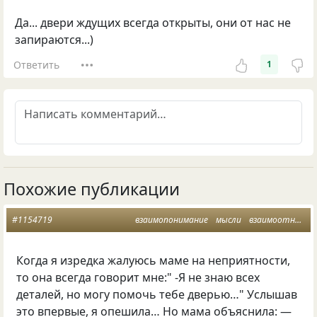
Да... двери ждущих всегда открыты, они от нас не
запираются...)
Ответить
1
Похожие публикации
#1154719
взаимопонимание
мысли
взаимоотношения
Когда я изредка жалуюсь маме на неприятности
,
то она всегда говорит мне:" -Я не знаю всех
деталей
,
но могу помочь тебе дверью…" Услышав
это впервые
,
я опешила… Но мама объяснила: —