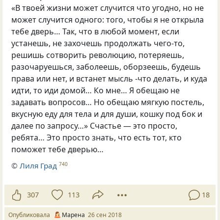
«В твоей жизни может случится что угодно
,
но не
может случится одного: того
,
чтобы я не открыла
тебе дверь… Так
,
что в любой момент
,
если
устанешь
,
не захочешь продолжать чего-то
,
решишь сотворить революцию
,
потеряешь
,
разочаруешься
,
заболеешь
,
оборзеешь
,
будешь
права или нет
,
и встанет мысль -что делать
,
и куда
идти
,
то иди домой… Ко мне… Я обещаю не
задавать вопросов… Но обещаю мягкую постель
,
вкусную еду для тела и для души
,
кошку под бок и
далее по запросу…» Счастье — это просто
,
ребята… Это просто знать
,
что есть тот
,
кто
поможет тебе дверью…
©
Лиля Град
740
307
113
18
Опубликовала
Марена
26 сен 2018