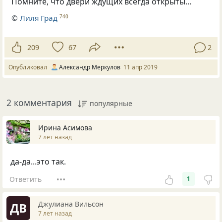
Помните
,
что двери ждущих всегда открыты…
©
Лиля Град
740
209
67
2
Опубликовал
Александр Меркулов
11 апр 2019
2 комментария
популярные
Ирина Асимова
7 лет назад
да-да...это так.
Ответить
1
Джулиана Вильсон
ДВ
7 лет назад