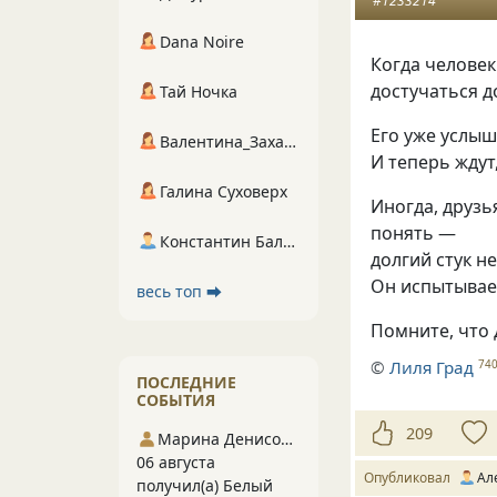
#1233214
Dana Noire
Когда человек
достучаться д
Тай Ночка
Его уже услыш
Валентина_Захарова
И теперь ждут
Галина Суховерх
Иногда
,
друзь
понять —
Константин Балухта
долгий стук н
Он испытывае
весь топ ⮕
Помните
,
что
©
Лиля Град
74
ПОСЛЕДНИЕ
СОБЫТИЯ
209
Марина Денисова 5
06 августа
Опубликовал
Ал
получил(а) Белый