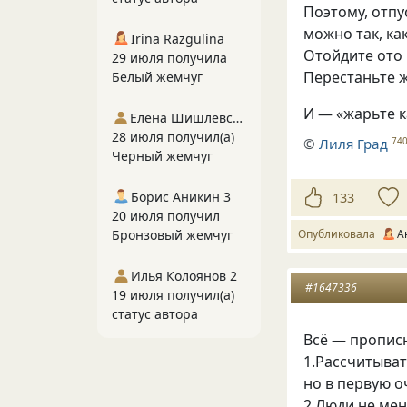
Поэтому
,
отпу
можно так
,
ка
Irina Razgulina
Отойдите ото
29 июля получила
Перестаньте 
Белый жемчуг
И — «жарьте к
Елена Шишлевская
28 июля получил(а)
©
Лиля Град
74
Черный жемчуг
Борис Аникин 3
133
20 июля получил
Бронзовый жемчуг
Опубликовала
А
Илья Колоянов 2
#1647336
19 июля получил(а)
статус автора
Всё — пропис
1.Рассчитыват
но в первую о
2.Люди не мен