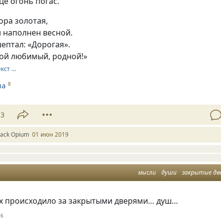
це огонь погас.
ора золотая,
 наполнен весной.
ептал: «Дорогая».
Мой любимый, родной!»
екст …
на
8
13
lack Оpium
01 июн 2019
мысли
души
закрытые дв
х происходило за закрытыми дверями… душ…
56