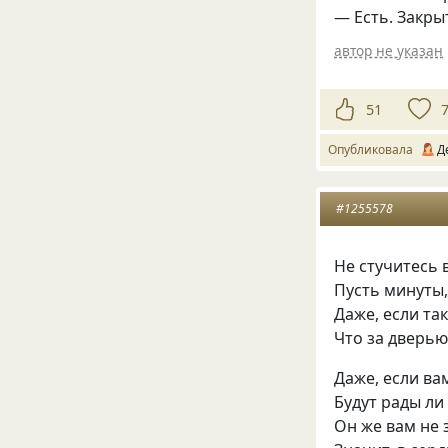
— Есть. Закры
автор не указан
51
Опубликовала
Д
#1255578
Не стучитесь 
Пусть минуты, 
Даже, если та
Что за дверью
Даже, если ва
Будут рады ли
Он же вам не 