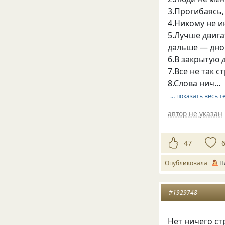
3.Прогибаясь,
4.Никому не и
5.Лучше двига
дальше — дно
6.В закрытую 
7.Все не так с
8.Слова нич…
… показать весь т
автор не указан
47
Опубликовала
Н
#1929748
Нет ничего ст