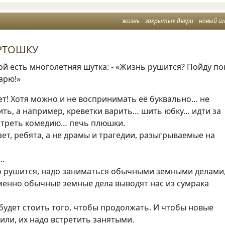
жизнь
закрытые двери
новый ш
АРТОШКУ
ой есть многолетняя шутка: - «Жизнь рушится? Пойду по
арю!»
т! Хотя можно и не воспринимать её буквально… не
ить
,
а например
,
креветки варить… шить юбку… идти за
треть комедию… печь плюшки.
ает
,
ребята
,
а не драмы и трагедии
,
разыгрываемые на
е…
о рушится
,
надо заниматься обычными земными делами
менно обычные земные дела выводят нас из сумрака
будет стоить того
,
чтобы продолжать. И чтобы новые
дили
,
их надо встретить занятыми.