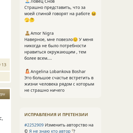
Ловец Снов
Страшно представить, что за
моей спиной говорят на работе 😆
🫣🤔
Amor Nigra
Наверное, мне повезло😊 У меня
никогда не было потребности
нравиться окружающим , тем
более всем....
13
Angelina Lobankova Boshar
Это большое счастье встретить в
жизни человека рядом с которым
не страшно ничего
ери
ИСПРАВЛЕНИЯ И ПРЕТЕНЗИИ
с,
#2252909
Изменить авторство на
©
Я не знаю кто автор
?
0