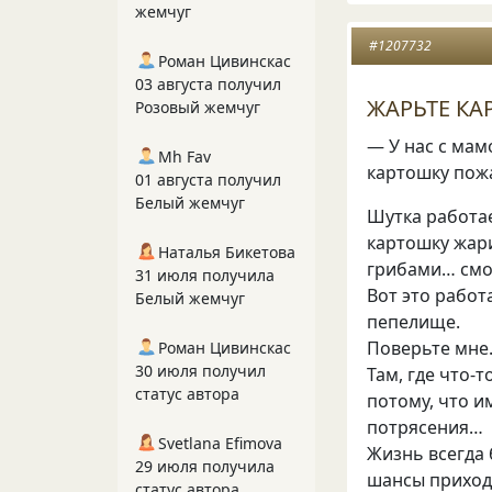
жемчуг
#1207732
Роман Цивинскас
03 августа получил
ЖАРЬТЕ К
Розовый жемчуг
— У нас с мам
Mh Fav
картошку пож
01 августа получил
Белый жемчуг
Шутка работае
картошку жар
Наталья Бикетова
грибами… смо
31 июля получила
Вот это работ
Белый жемчуг
пепелище.
Поверьте мн
Роман Цивинскас
30 июля получил
Там
,
где что-т
статус автора
потому
,
что и
потрясения…
Svetlana Efimova
Жизнь всегда 
29 июля получила
шансы прихо
статус автора