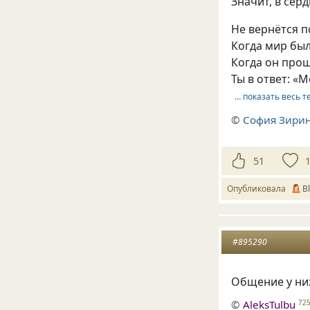
Значит, в серд
Не вернётся п
Когда мир был
Когда он прош
Ты в ответ: «
… показать весь т
©
София Зири
51
Опубликовала
В
#895290
Общение у ни
©
AleksTulbu
72