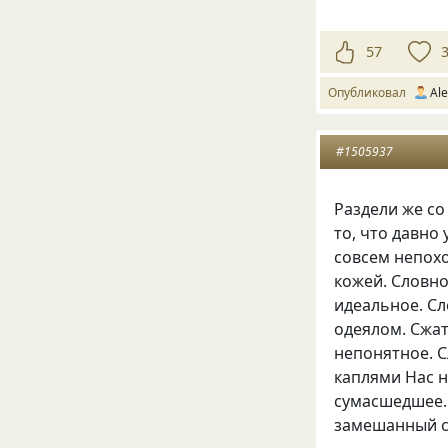
57
Опубликовал
Ale
#1505937
Раздели же со
то, что давно
совсем непохо
кожей. Словно
идеальное. С
одеялом. Сжат
непонятное. 
каплями Нас н
сумасшедшее. 
замешанный с 