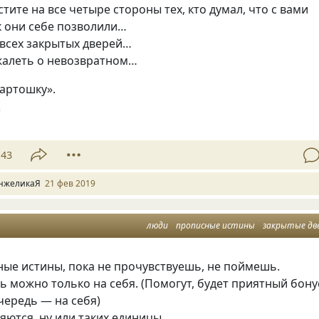
стите на все четыре стороны тех
,
кто думал
,
что с вами
к они себе позволили…
 всех закрытых дверей…
жалеть о невозвратном…
артошку».
0
43
нжеликаЯ
21 фев 2019
люди
прописные истины
закрытые дв
ные истины, пока не прочувствуешь, не поймешь.
ь можно только на себя. (Помогут, будет приятный бону
чередь — на себя)
яются, ну или таких единицы.