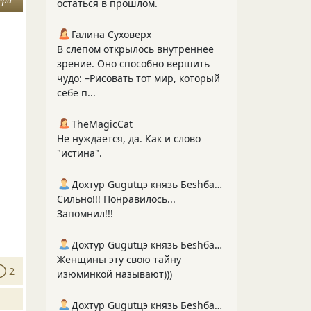
ери
остаться в прошлом.
Галина Суховерх
В слепом открылось внутреннее
зрение. Оно способно вершить
чудо: –Рисовать тот мир, который
себе п...
TheMagicCat
Не нуждается, да. Как и слово
"истина".
Дохтур Gugutцэ князь Беshбармакоff
Сильно!!! Понравилось...
Запомнил!!!
Дохтур Gugutцэ князь Беshбармакоff
Женщины эту свою тайну
2
изюминкой называют)))
Дохтур Gugutцэ князь Беshбармакоff