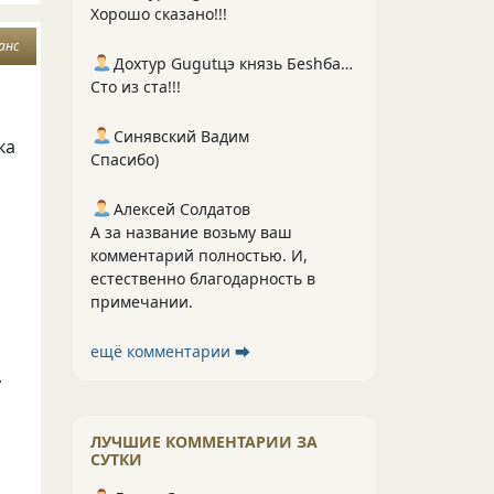
Хорошо сказано!!!
анс
Дохтур Gugutцэ князь Беshбармакоff
Сто из ста!!!
Синявский Вадим
ка
Спасибо)
Алексей Солдатов
А за название возьму ваш
комментарий полностью. И,
естественно благодарность в
примечании.
ещё комментарии ⮕
,
ЛУЧШИЕ КОММЕНТАРИИ ЗА
СУТКИ