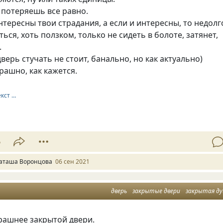
 потеряешь все равно.
нтересны твои страдания, а если и интересны, то недолг
ться, хоть ползком, только не сидеть в болоте, затянет,
.
дверь стучать не стоит, банально, но как актуально)
трашно, как кажется.
екст …
6
аташа Воронцова
06 сен 2021
дверь
закрытые двери
закрытая д
рашнее закрытой двери.