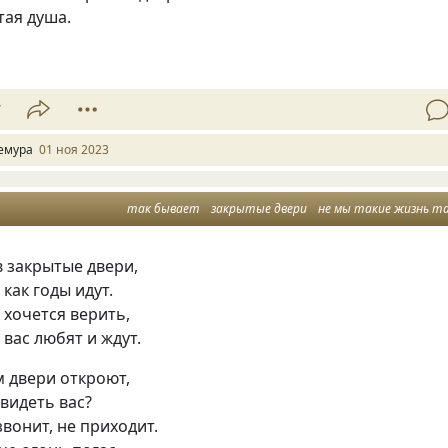
тая душа.
7
емура
01 ноя 2023
так бывает
закрытые двери
не мы такие жизнь так
в закрытые двери,
как годы идут.
к хочется верить,
 вас любят и ждут.
м двери откроют,
 видеть вас?
звонит, не приходит.