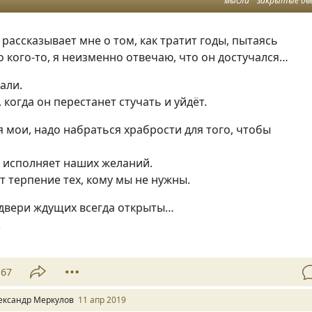
мысли
закрытые дв
 рассказывает мне о том
,
как тратит годы
,
пытаясь
о кого-то
,
я неизменно отвечаю
,
что он достучался…
али.
,
когда он перестанет стучать и уйдёт.
я мои
,
надо набраться храбрости для того
,
чтобы
е исполняет наших желаний.
т терпение тех
,
кому мы не нужны.
 двери ждущих всегда открыты…
0
67
ександр Меркулов
11 апр 2019