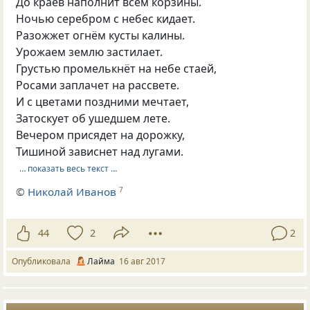
До краёв наполнит всем корзины.
Ночью серебром с небес кидает.
Разожжет огнём кусты калины.
Урожаем землю застилает.
Грустью промелькнёт на небе стаей,
Росами заплачет на рассвете.
И с цветами поздними мечтает,
Затоскует об ушедшем лете.
Вечером присядет на дорожку,
Тишиной зависнет над лугами.
… показать весь текст …
©
Николай Иванов
7
44
2
2
Опубликовала
Лайма
16 авг 2017