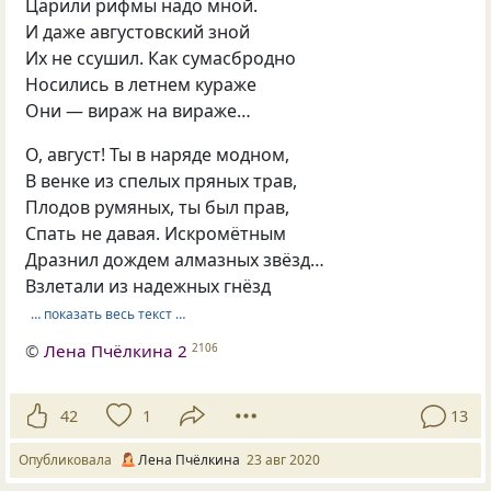
Царили рифмы надо мной.
И даже августовский зной
Их не ссушил. Как сумасбродно
Носились в летнем кураже
Они — вираж на вираже…
О, август! Ты в наряде модном,
В венке из спелых пряных трав,
Плодов румяных, ты был прав,
Спать не давая. Искромётным
Дразнил дождем алмазных звёзд…
Взлетали из надежных гнёзд
… показать весь текст …
©
Лена Пчёлкина 2
2106
42
1
13
Опубликовала
Лена Пчёлкина
23 авг 2020