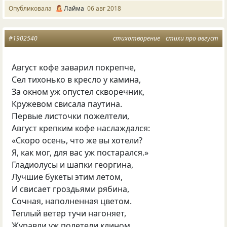
Опубликовала
Лайма
06 авг 2018
#1902540
стихотворение
стихи про август
Август кофе заварил покрепче,
Сел тихонько в кресло у камина,
За окном уж опустел скворечник,
Кружевом свисала паутина.
Первые листочки пожелтели,
Август крепким кофе наслаждался:
«Скоро осень, что же вы хотели?
Я, как мог, для вас уж постарался.»
Гладиолусы и шапки георгина,
Лучшие букеты этим летом,
И свисает гроздьями рябина,
Сочная, наполненная цветом.
Теплый ветер тучи нагоняет,
Журавли уж полетели клином,