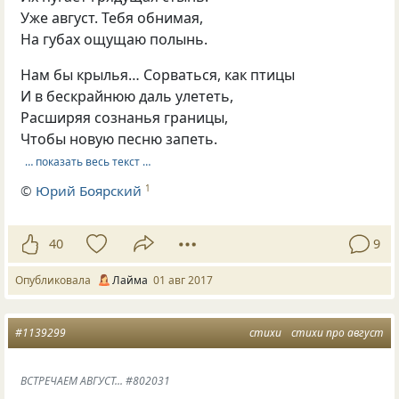
Уже август. Тебя обнимая,
На губах ощущаю полынь.
Нам бы крылья… Сорваться, как птицы
И в бескрайнюю даль улететь,
Расширяя сознанья границы,
Чтобы новую песню запеть.
… показать весь текст …
©
Юрий Боярский
1
40
9
Опубликовала
Лайма
01 авг 2017
#1139299
стихи
стихи про август
ВСТРЕЧАЕМ АВГУСТ... #802031