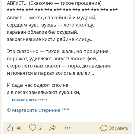
АВГУСТ… (Сказочно — тихое прощание)
*** *** *** *** *** *** *** *** *** *** *** ***
Август — месяц спокойный и мудрый,
сердцем чувствуешь — лето к концу,
караван облаков белокудрый,
закрасневшие кисти рябине к лицу…
Это сказочно — тихое, жаль, но прощание,
ворожат, удивляют августОвские феи,
скоро лето нам скажет — пора, до свидания
и появятся в парках золотые аллеи…
И сады нас одарят сполна,
а в лесах замелькают лукошки,
… показать весь текст …
©
Маргарита Стернина
1484
40
2
Обсудить