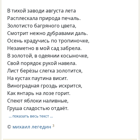
В тихой заводи августа лета
Расплескала природа печаль.
Золотисто багряного цвета,
Смотрит нежно дубравами даль.
Осень крадучись по тропиночке,
Незаметно в мой сад забрела.
В золотой, в одеянии косыночке,
Свой порядок рукой навела.
Лист берёзы слегка золотится,
На кустах паутина висит.
Виноградная гроздь искрится,
Как янтарь на лозе горит.
Спеют яблоки наливные,
Груша сладостью отдаёт.
… показать весь текст …
©
михаил легедин
3