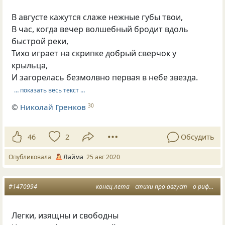
В августе кажутся слаже нежные губы твои,
В час, когда вечер волшебный бродит вдоль
быстрой реки,
Тихо играет на скрипке добрый сверчок у
крыльца,
И загорелась безмолвно первая в небе звезда.
… показать весь текст …
©
Николай Гренков
30
46
2
Обсудить
Опубликовала
Лайма
25 авг 2020
#1470994
конец лета
стихи про август
о рифмах
Легки, изящны и свободны