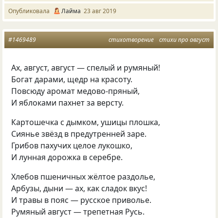
Опубликовала
Лайма
23 авг 2019
#1469489
стихотворение
стихи про август
Ах, август, август — спелый и румяный!
Богат дарами, щедр на красоту.
Повсюду аромат медово-пряный,
И яблоками пахнет за версту.
Картошечка с дымком, ушицы плошка,
Сиянье звёзд в предутренней заре.
Грибов пахучих целое лукошко,
И лунная дорожка в серебре.
Хлебов пшеничных жёлтое раздолье,
Арбузы, дыни — ах, как сладок вкус!
И травы в пояс — русское приволье.
Румяный август — трепетная Русь.