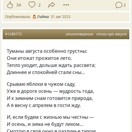
34
2
2
Опубликовала
Лайма
31 авг 2023
#1289772
стихотворение
стихи про август
Туманы августа особенно грустны:
Они итожат прожитое лето.
Тепло уходит
,
дольше ждать рассвета;
Длиннее и спокойней стали сны…
Срываю яблоки в чужом саду,
Уже в дороге осень — мудрость года,
И к зимним снам готовится природа,
А я весну с апрелем в гости жду.
И
,
если будем с жизнью мы честны —
И осень
,
и зима не будут лихом…
Смотрю в своё окно в раздумье тихом…