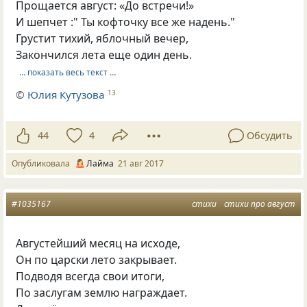
Прощается август: «До встречи!»
И шепчет :" Ты кофточку все же надень."
Грустит тихий, яблочный вечер,
Закончился лета еще один день.
… показать весь текст …
©
Юлия Кутузова
13
44
4
Обсудить
Опубликовала
Лайма
21 авг 2017
#1035167
стихи
стихи про август
Августейший месяц на исходе,
Он по царски лето закрывает.
Подводя всегда свои итоги,
По заслугам землю награждает.