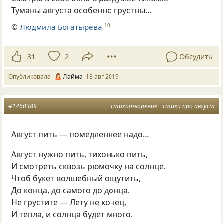
Туманы августа особенно грустны…
©
Людмила Богатырева
10
31
2
Обсудить
Опубликовала
Лайма
18 авг 2019
#1460389
стихотворение
стихи про август
Август пить — помедленнее надо…
Август нужно пить, тихонько пить,
И смотреть сквозь рюмочку на солнце.
Чтоб букет волшебный ощутить,
До конца, до самого до донца.
Не грустите — Лету не конец,
И тепла, и солнца будет много.