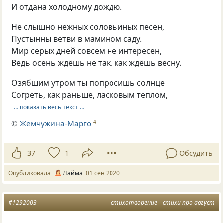
И отдана холодному дождю.
Не слышно нежных соловьиных песен,
Пустынны ветви в мамином саду.
Мир серых дней совсем не интересен,
Ведь осень ждёшь не так, как ждёшь весну.
Озябшим утром ты попросишь солнце
Согреть, как раньше, ласковым теплом,
… показать весь текст …
©
Жемчужина-Марго
4
37
1
Обсудить
Опубликовала
Лайма
01 сен 2020
#1292003
стихотворение
стихи про август