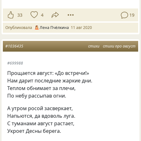
33
4
19
Опубликовала
Лена Пчёлкина
11 авг 2020
#1036435
стихи
стихи про август
#699988
Прощается август: «До встречи!»
Нам дарит последние жаркие дни.
Теплом обнимает за плечи,
По небу рассыпав огни.
А утром росой засверкает,
Напьются, да вдоволь луга.
С туманами август растает,
Укроет Десны берега.