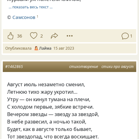
… показать весь текст …
©
Самсонов
1
36
2
1
Опубликовала
Лайма
15 авг 2023
#1462865
стихотворение
стихи про август
Август июль незаметно сменил,
Летнюю тихо жару укротил…
Утру — он кинул тумана на плечи,
С холодом первые, зябкие встречи.
Вечером звезды — звезду за звездой,
В небе развесил, а ночью такой,
Будет, как в августе только бывает,
Тот звездопад, что всегда восхищает.