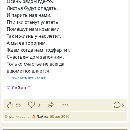
Осень рядом где-то.
Листья будут опадать,
И парить над нами.
Птички станут улетать,
Помашут нам крылами.
Так и жизнь у нас летит,
А мы ее торопим.
Ждем когда нам подфартит.
Счастьем дом заполним.
Только счастье не всегда
в доме появляется,
… показать весь текст …
©
Лайма
240
55
3
5
Опубликовала
Лайма
03 авг 2016