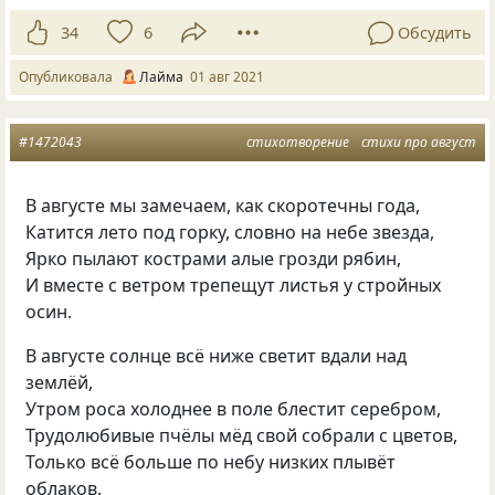
34
6
Обсудить
Опубликовала
Лайма
01 авг 2021
#1472043
стихотворение
стихи про август
В августе мы замечаем, как скоротечны года,
Катится лето под горку, словно на небе звезда,
Ярко пылают кострами алые грозди рябин,
И вместе с ветром трепещут листья у стройных
осин.
В августе солнце всё ниже светит вдали над
землёй,
Утром роса холоднее в поле блестит серебром,
Трудолюбивые пчёлы мёд свой собрали с цветов,
Только всё больше по небу низких плывёт
облаков.