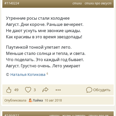
#1140224
стихи
стихи про август
Утренние росы стали холоднее
Август. Дни короче. Раньше вечереет.
Не дают уснуть мне звонкие цикады.
Как красивы в это время звездопады!
Паутинкой тонкой улетает лето.
Меньше стало солнца и тепла
,
и света.
Что поделать. Это каждый год бывает.
Август. Грустно очень. Лето умирает
©
Наталья Котикова
6
49
3
Обсудить
Опубликовала
Лайма
10 авг 2018
#1464611
итоги
жизнь и смерть
стихи про август