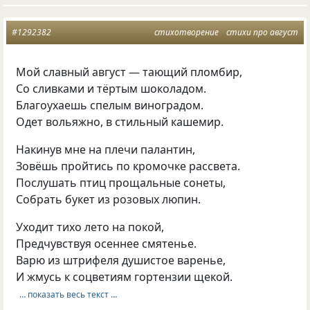
#1292382
стихотворение
стихи про август
Мой славный август — тающий пломбир,
Со сливками и тёртым шоколадом.
Благоухаешь спелым виноградом.
Одет вольяжно, в стильный кашемир.
Накинув мне на плечи палантин,
Зовёшь пройтись по кромочке рассвета.
Послушать птиц прощальные сонеты,
Собрать букет из розовых люпин.
Уходит тихо лето на покой,
Предчувствуя осеннее смятенье.
Варю из штрифеля душистое варенье,
И жмусь к соцветиям гортензии щекой.
… показать весь текст …