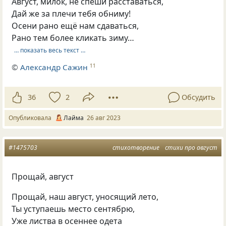
Август, милок, не спеши расставаться,
Дай же за плечи тебя обниму!
Осени рано ещё нам сдаваться,
Рано тем более кликать зиму…
… показать весь текст …
©
Александр Сажин
11
36
2
Обсудить
Опубликовала
Лайма
26 авг 2023
#1475703
стихотворение
стихи про август
Прощай, август
Прощай, наш август, уносящий лето,
Ты уступаешь место сентябрю,
Уже листва в осеннее одета