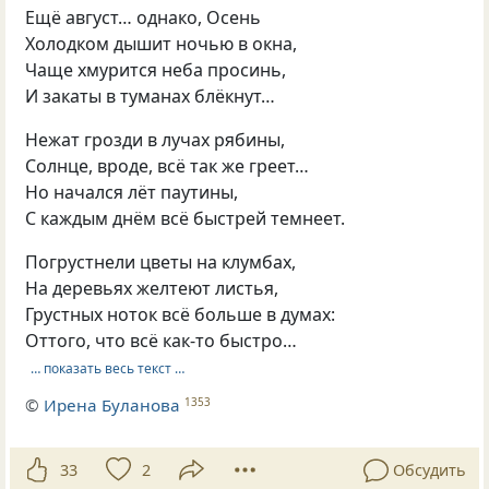
Ещё август… однако, Осень
Холодком дышит ночью в окна,
Чаще хмурится неба просинь,
И закаты в туманах блёкнут…
Нежат грозди в лучах рябины,
Солнце, вроде, всё так же греет…
Но начался лёт паутины,
С каждым днём всё быстрей темнеет.
Погрустнели цветы на клумбах,
На деревьях желтеют листья,
Грустных ноток всё больше в думах:
Оттого, что всё как-то быстро…
… показать весь текст …
©
Ирена Буланова
1353
33
2
Обсудить