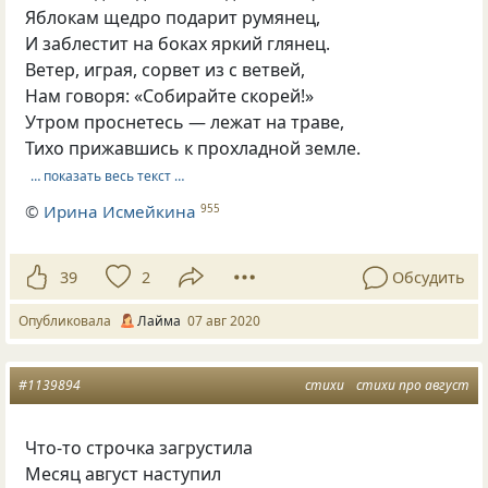
Яблокам щедро подарит румянец,
И заблестит на боках яркий глянец.
Ветер, играя, сорвет из с ветвей,
Нам говоря: «Собирайте скорей!»
Утром проснетесь — лежат на траве,
Тихо прижавшись к прохладной земле.
… показать весь текст …
©
Ирина Исмейкина
955
39
2
Обсудить
Опубликовала
Лайма
07 авг 2020
#1139894
стихи
стихи про август
Что-то строчка загрустила
Месяц август наступил