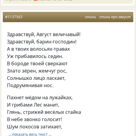
#1137563
стихи
стихи про август
Здравствуй, Август величавый!
Здравствуй, барин-господин!
А в твоих волосьях-травах
Уж прибавилось седин.
В бороде твоей сверкают
Злато зёрен, жемчуг рос,
Солнышко лицо ласкает,
Подрумянивая нос.
Пахнет мёдом на лужайках,
И грибами Лес манит,
Глянь, стрижей весёлых стайка
В небе звонко голосит!
Шум покосов затихает,
… показать весь текст …