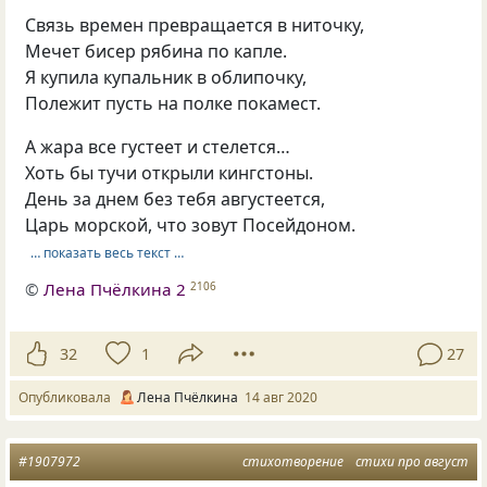
Связь времен превращается в ниточку,
Мечет бисер рябина по капле.
Я купила купальник в облипочку,
Полежит пусть на полке покамест.
А жара все густеет и стелется…
Хоть бы тучи открыли кингстоны.
День за днем без тебя августеется,
Царь морской, что зовут Посейдоном.
… показать весь текст …
©
Лена Пчёлкина 2
2106
32
1
27
Опубликовала
Лена Пчёлкина
14 авг 2020
#1907972
стихотворение
стихи про август