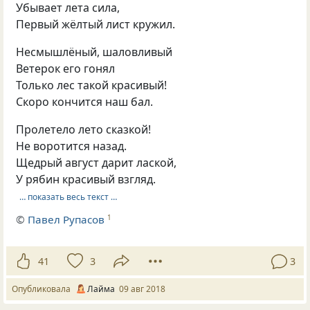
Убывает лета сила,
Первый жёлтый лист кружил.
Несмышлёный, шаловливый
Ветерок его гонял
Только лес такой красивый!
Скоро кончится наш бал.
Пролетело лето сказкой!
Не воротится назад.
Щедрый август дарит лаской,
У рябин красивый взгляд.
… показать весь текст …
©
Павел Рупасов
1
41
3
3
Опубликовала
Лайма
09 авг 2018