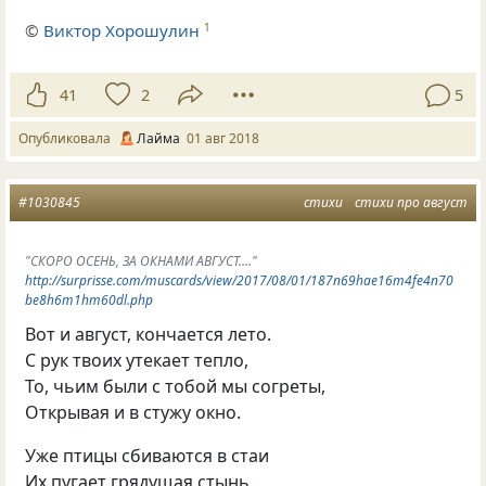
©
Виктор Хорошулин
1
41
2
5
Опубликовала
Лайма
01 авг 2018
#1030845
стихи
стихи про август
"СКОРО ОСЕНЬ, ЗА ОКНАМИ АВГУСТ...."
http://surprisse.com/muscards/view/2017/08/01/187n69hae16m4fe4n70
be8h6m1hm60dl.php
Вот и август, кончается лето.
С рук твоих утекает тепло,
То, чьим были с тобой мы согреты,
Открывая и в стужу окно.
Уже птицы сбиваются в стаи
Их пугает грядущая стынь.