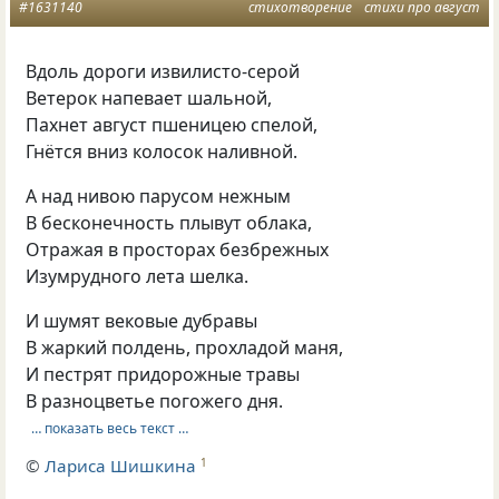
#1631140
стихотворение
стихи про август
Вдоль дороги извилисто-серой
Ветерок напевает шальной,
Пахнет август пшеницею спелой,
Гнётся вниз колосок наливной.
А над нивою парусом нежным
В бесконечность плывут облака,
Отражая в просторах безбрежных
Изумрудного лета шелка.
И шумят вековые дубравы
В жаркий полдень, прохладой маня,
И пестрят придорожные травы
В разноцветье погожего дня.
… показать весь текст …
©
Лариса Шишкина
1