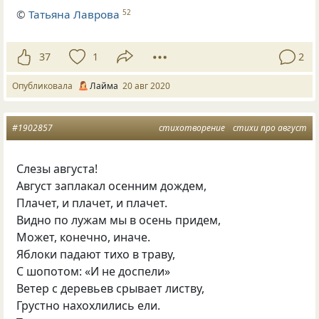
©
Татьяна Лаврова
52
37
1
2
Опубликовала
Лайма
20 авг 2020
#1902857
стихотворение
стихи про август
Слезы августа!
Август заплакал осенним дождем,
Плачет, и плачет, и плачет.
Видно по лужам мы в осень придем,
Может, конечно, иначе.
Яблоки падают тихо в траву,
С шопотом: «И не доспели»
Ветер с деревьев срывает листву,
Грустно нахохлились ели.