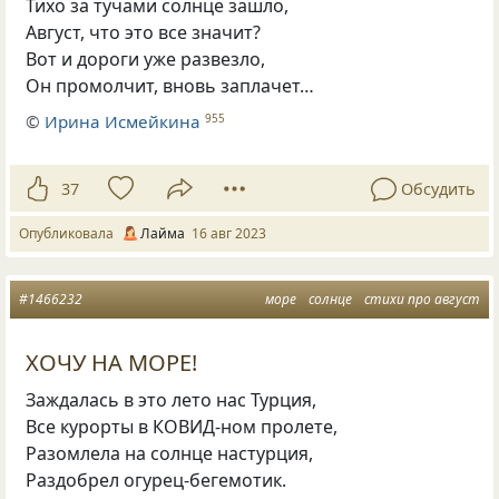
Тихо за тучами солнце зашло,
Август, что это все значит?
Вот и дороги уже развезло,
Он промолчит, вновь заплачет…
©
Ирина Исмейкина
955
37
Обсудить
Опубликовала
Лайма
16 авг 2023
#1466232
море
солнце
стихи про август
ХОЧУ НА МОРЕ!
Заждалась в это лето нас Турция,
Все курорты в КОВИД-ном пролете,
Разомлела на солнце настурция,
Раздобрел огурец-бегемотик.