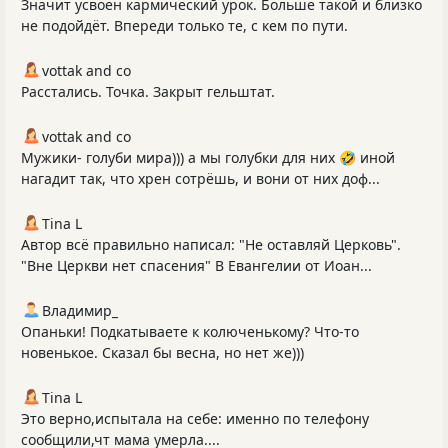
Значит усвоен кармический урок. Больше такой и близко
не подойдёт. Впереди только те, с кем по пути.
vottak and co
Расстались. Точка. Закрыт гельштат.
vottak and co
Мужики- голуби мира))) а мы голубки для них 🤣 иной
нагадит так, что хрен сотрёшь, и вони от них доф...
Tina L
Автор всё правильно написал: "Не оставляй Церковь".
"Вне Церкви нет спасения" В Евангелии от Иоан...
Владимир_
Опаньки! Подкатываете к колюченькому? Что-то
новенькое. Сказал бы весна, но нет же)))
Tina L
Это верно,испытала на себе: именно по телефону
сообщили,чт мама умерла....