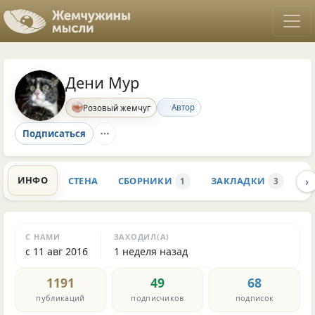
Дени Мур
Автор
Розовый жемчуг
Подписаться
›
ИНФО
СТЕНА
СБОРНИКИ
ЗАКЛАДКИ
К
1
3
С НАМИ
ЗАХОДИЛ(А)
с 11 авг 2016
1 неделя назад
1191
49
68
публикаций
подписчиков
подписок