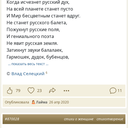
Когда исчезнет русский дух,
На всей планете станет пусто
И Мир бесцветным станет вдруг.
Не станет русского балета,
Пожухнут русские поля,
И гениального поэта
Не явит русская земля.
Затихнут звуки балалаек,
Гармошек, дудок, бубенцов,
… показать весь текст …
©
Влад Селецкий
6
79
23
11
Опубликовала
Лайма
26 апр 2020
#870028
стихи о женщине
стихотворение