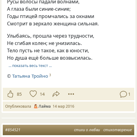
Русы волосы падали волнами,
А глаза были синие-синие;
Годы птицей промчались за окнами
Смотрит в зеркало женщина сильная.
Улыбаясь, прошла через трудности,
Не сгибая колен; не унизилась.
Тело пусть не такое, как в юности,
Но душа ещё больше возвысилась.
… показать весь текст …
©
Татьяна Тройно
3
85
14
1
Опубликовала
Лайма
14 мар 2016
#854521
стихи о любви
стихотворение