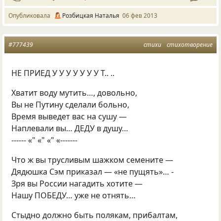
Опубликовала
Розбицкая Наталья
06 фев 2013
#777439
стихи
стихотворение
НЕ ПРИЕД У У У У У У У Т.. ..
Хватит воду мутить…, довольно,
Вы не Путину сделали больно,
Время выведет вас на сушу —
Наплевали вы… ДЕДУ в душу…
------ «" «" «" «-------
Что ж вы трусливым шажком семените —
Дядюшка Сэм приказал — «не пущять»… -
Зря вы России нагадить хотите —
Нашу ПОБЕДУ… уже не отнять…
Стыдно должно быть полякам, прибалтам,