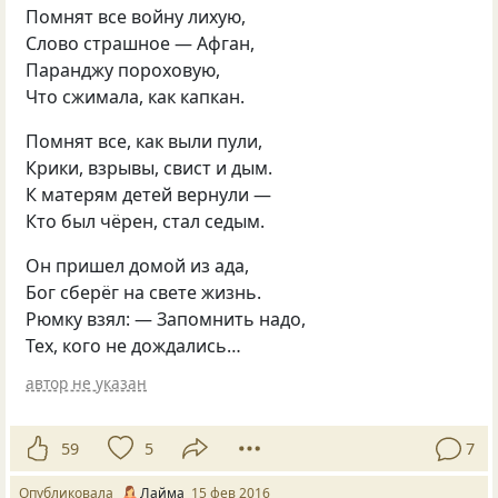
Помнят все войну лихую,
Слово страшное — Афган,
Паранджу пороховую,
Что сжимала, как капкан.
Помнят все, как выли пули,
Крики, взрывы, свист и дым.
К матерям детей вернули —
Кто был чёрен, стал седым.
Он пришел домой из ада,
Бог сберёг на свете жизнь.
Рюмку взял: — Запомнить надо,
Тех, кого не дождались…
автор не указан
59
5
7
Опубликовала
Лайма
15 фев 2016