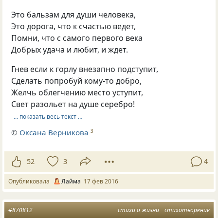
Это бальзам для души человека,
Это дорога, что к счастью ведет,
Помни, что с самого первого века
Добрых удача и любит, и ждет.
Гнев если к горлу внезапно подступит,
Сделать попробуй кому-то добро,
Желчь облегчению место уступит,
Свет разольет на душе серебро!
… показать весь текст …
©
Оксана Верникова
3
52
3
4
Опубликовала
Лайма
17 фев 2016
#870812
стихи о жизни
стихотворение