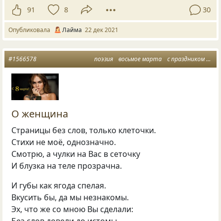
91
8
30
Опубликовала
Лайма
22 дек 2021
#1566578
поэзия
восьмое марта
с праздником
авт
О женщина
Страницы без слов, только клеточки.
Стихи не моё, однозначно.
Смотрю, а чулки на Вас в сеточку
И блузка на теле прозрачна.
И губы как ягода спелая.
Вкусить бы, да мы незнакомы.
Эх, что же со мною Вы сделали: