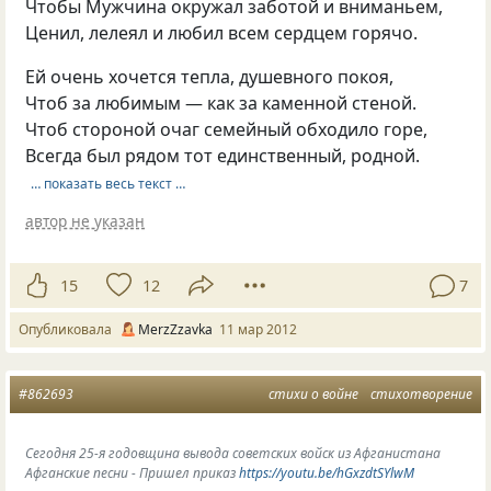
Чтобы Мужчина окружал заботой и вниманьем,
Ценил, лелеял и любил всем сердцем горячо.
Ей очень хочется тепла, душевного покоя,
Чтоб за любимым — как за каменной стеной.
Чтоб стороной очаг семейный обходило горе,
Всегда был рядом тот единственный, родной.
… показать весь текст …
автор не указан
15
12
7
Опубликовала
MerzZzavka
11 мар 2012
#862693
стихи о войне
стихотворение
Сегодня 25-я годовщина вывода советских войск из Афганистана
Афганские песни - Пришел приказ
https://youtu.be/hGxzdtSYlwM