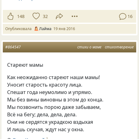
148
32
16
Опубликовала
Лайма
19 янв 2016
#864547
стихи о маме
стихотворение
Стареют мамы
Как неожиданно стареют наши мамы!
Уносит старость красоту лица.
Спешат года неумолимо и упрямо.
Мы без вины виновны в этом до конца.
Мы позвонить порою даже забываем,
Всё на бегу; дела, дела, дела.
Они не сердятся украдкою вздыхая
И лишь скучая, ждут нас у окна.
1