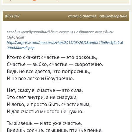
#871847
стихи о счастье
стихотворение
Сегодня Международный день счастья Поздравляю всех с днем
СЧАСТЬЯ!!!
http://surprisse.com/muscards/view/2015/03/20/98eenfbc15n9es3f6u9s6
39d844aesdl.php
Кто-то скажет: счастье — это роскошь,
Счастье — зыбко, счастье — скоротечно.
Ведь не все дается, что попросишь,
И не все легко и безупречно.
Нет, скажу я, счастье — это сила,
Это свет внутри, а не снаружи,
И легко, и просто быть счастливым,
И для счастья многого не нужно.
Ты живешь — и это уже счастье,
Видишь солнце, слышишь птичье пенье.