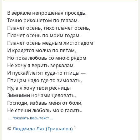
В зеркале непрошеная проседь,
Точно рикошетом по глазам.
Плачет осень, тихо плачет осень,
Плачет осень по моим годам.
Плачет осень медным листопадом
И крадется молча по пятам,
Но пока любовь со мною рядом
Не хочу я верить зеркалам.
И пускай летят куда-то птицы —
Птицам надо где-то зимовать,
Ну, а я хочу твои ресницы
Зимними ночами целовать.
Господи, избавь меня от боли,
Не спеши любовь мою гасить.
… показать весь текст …
©
Людмила Лях (Гришаева)
1