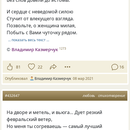
Без слов довели до истомы.
И сердце с неведомой силою
Стучит от влекущего взгляда.
Позвольте, о женщина милая,
Побыть с Вами чуточку рядом.
… показать весь текст …
©
Владимир Казмерчук
1273
81
22
16
Опубликовал
Владимир Казмерчук
08 мар 2021
#432647
любовь
стихотворение
На дворе и метель, и вьюга… Дует резкий
февральский ветер,
Но меня ты согреваешь — самый лучший