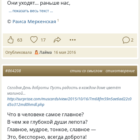
Они уходят… раньше нас,
… показать весь текст …
©
Раиса Меркенская
1
63
17
2
Опубликовала
Лайма
16 мая 2016
#864208
стихи со смыслом
стихотворение
Сегодня День доброты Пусть радость в каждом доме цветёт
малиной...
http://surprisse.com/muscards/view/2015/10/16/7m68fm59n5ae6ad22c0
d5o312md0hmdl.php
Что в человеке самое главное?
В чем же глубокой души лепота?
Главное, мудрое, тонкое, славное —
Это, бесспорно, всегда доброта!