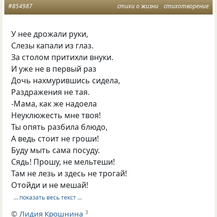
#854987
стихи о жизни
стихотворение
У нее дрожали руки,
Слезы капали из глаз.
За столом притихли внуки.
И уже не в первый раз
Дочь нахмурившись сидела,
Раздражения не тая.
-Мама, как же надоела
Неуклюжесть мне твоя!
Ты опять разбила блюдо,
А ведь стоит не гроши!
Буду мыть сама посуду.
Сядь! Прошу, не мельтеши!
Там не лезь и здесь не трогай!
Отойди и не мешай!
… показать весь текст …
©
Лидия Крошнина
3