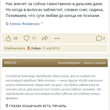
Нас влечет за собою таинственно в дальние дали.
Но когда в волосах заблестит, словно снег, седина,
Понимаем, что сути любви до конца не познали.
©
Елена Яковенко
11
59
11
2
Опубликовала
Лайма
21 апр 2016
#868183
стихотворение
стихи о кошках
Сегодня во всем мире празднуют день кошек. Для их хозяев это
настоящий праздник. Ведь котики — наши друзья. Когда нам плохо,
кошка обязательно запрыгнет на руки, она будет рядом пока не
станет легче. Для многих кот стает лучше любого человека. Так
порадуем же наших питомцев сегодня, уделим им особенно много
времени!
В глазах кошачьих есть печаль.