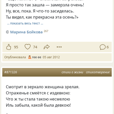
Я просто так зашла — замерзла очень!
Ну, все, пока. Я что-то засиделась.
Ты видел, как прекрасна эта осень?»
… показать весь текст …
©
Марина Бойкова
267
95
74
6
Опубликовала
ree ee
05 авг 2012
#871326
стихи о жизни
стихотворение
Смотрит в зеркало женщина зрелая.
Отраженье смеётся с издевкою:
Что ж ты стала такою несмелою
Иль забыла, какой была девкою!