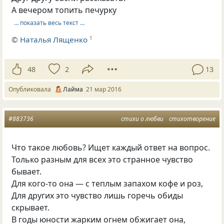
А вечером топить печурку
… показать весь текст …
©
Наталья Лященко
1
48
2
13
Опубликовала
Лайма
21 мар 2016
#883736
стихи о любви
стихотворение
Что такое любовь? Ищет каждый ответ на вопрос.
Только разным для всех это странное чувство
бывает.
Для кого-то она — с теплым запахом кофе и роз,
Для других это чувство лишь горечь обиды
скрывает.
В годы юности жарким огнем обжигает она,