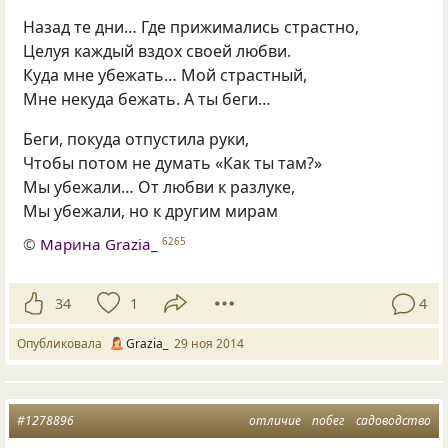
Назад те дни… Где прижимались страстно,
Целуя каждый вздох своей любви.
Куда мне убежать… Мой страстный,
Мне некуда бежать. А ты беги…
Беги, покуда отпустила руки,
Чтобы потом не думать «Как ты там?»
Мы убежали… От любви к разлуке,
Мы убежали, но к другим мирам
©
Марина Grazia_
6265
34
1
4
Опубликовала
Grazia_
29 ноя 2014
#1278896
отличие
побег
садоводство