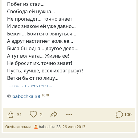
Побег из стаи…
Свобода ей нужна…
Не пропадет… точно знает!
И лес знаком ей уже давно…
Бежит… Боится оглянуться…
А вдруг настигнет волк ее…
Была бы одна… другое дело…
А тут волчата… Жизнь ее!
Не бросит их. точно знает!
Пусть, лучше, всех их загрызут!
Ветки бьют по лицу…
… показать весь текст …
©
babochka 38
1070
31
2
100
Опубликовала
babochka 38
26 июн 2013