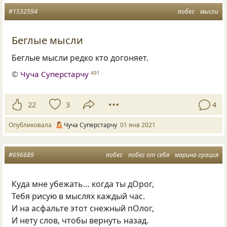
#1532594
побег
мысли
Беглые мысли
Беглые мысли редко кто догоняет.
©
Чуча Суперстарчу
491
22
3
4
Опубликовала
Чуча Суперстарчу
01 янв 2021
#696689
побег
побег от себя
марина грация
Куда мне убежать… когда ты дОрог,
Тебя рисую в мыслях каждый час.
И на асфальте этот снежный пОлог,
И нету слов, чтобы вернуть назад.