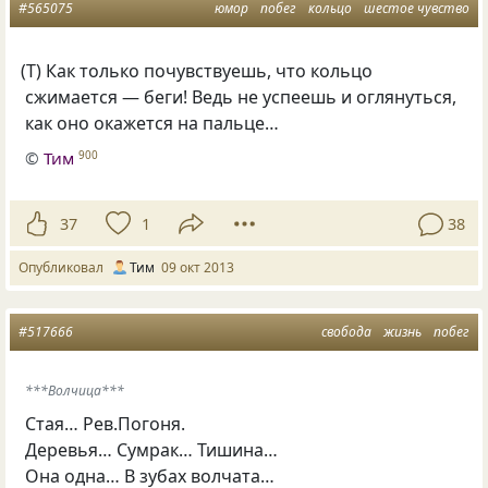
#565075
юмор
побег
кольцо
шестое чувство
(
Т) Как только почувствуешь, что кольцо
сжимается — беги! Ведь не успеешь и оглянуться,
как оно окажется на пальце…
©
Тим
900
37
1
38
Опубликовал
Тим
09 окт 2013
#517666
свобода
жизнь
побег
***Волчица***
Стая… Рев.Погоня.
Деревья… Сумрак… Тишина…
Она одна… В зубах волчата…