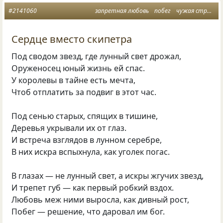
#2141060
запретная любовь
побег
чужая страна
Сердце вместо скипетра
Под сводом звезд, где лунный свет дрожал,
Оруженосец юный жизнь ей спас.
У королевы в тайне есть мечта,
Чтоб отплатить за подвиг в этот час.
Под сенью старых, спящих в тишине,
Деревья укрывали их от глаз.
И встреча взглядов в лунном серебре,
В них искра вспыхнула, как уголек погас.
В глазах — не лунный свет, а искры жгучих звезд,
И трепет губ — как первый робкий вздох.
Любовь меж ними выросла, как дивный рост,
Побег — решение, что даровал им бог.