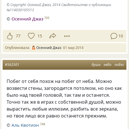
© Copyright: Осенний Джаз, 2014 Свидетельство о публикации
№114030105513
©
Осенний Джаз
705
77
15
10
Опубликовала
Осенний Джаз
01 мар 2014
#562501
душа
небо
побег
Побег от себя похож на побег от неба. Можно
возвести стены, загородится потолком, но оно как
было над твоей головой, так там и останется.
Точно так же в играх с собственной душой, можно
вырастить любые иллюзии, разбить все зеркала,
но твое лицо все равно останется прежним.
©
Аль Квотион
748