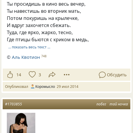
Ты просидишь в кино весь вечер,
Ты навестишь во вторник мать,
Потом покуришь на крылечке,
И вдруг захочется сбежать.
Туда, где ярко, жарко, тесно,
Где птицы бьются с криком в медь,
… показать весь текст …
©
Аль Квотион
748
14
3
Обсудить
Опубликовал
Коромысло
29 июл 2014
#1703855
побег
тай ночка