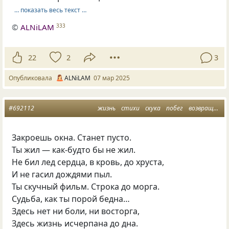
… показать весь текст …
©
ALNiLAM
333
22
2
3
Опубликовала
ALNiLAM
07 мар 2025
#692112
жизнь
стихи
скука
побег
возвращение
Закроешь окна. Станет пусто.
Ты жил — как-будто бы не жил.
Не бил лед сердца, в кровь, до хруста,
И не гасил дождями пыл.
Ты скучный фильм. Строка до морга.
Судьба, как ты порой бедна…
Здесь нет ни боли, ни восторга,
Здесь жизнь исчерпана до дна.