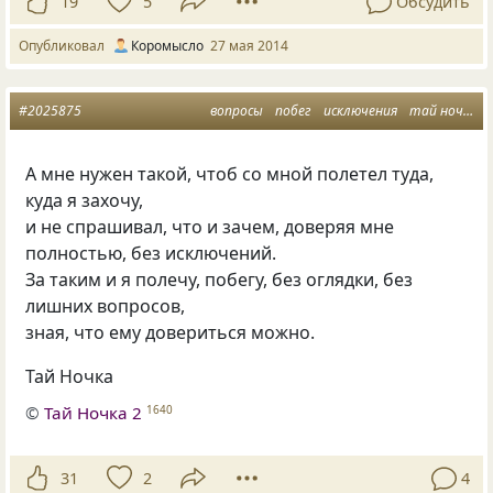
19
5
Обсудить
Опубликовал
Коромысло
27 мая 2014
#2025875
вопросы
побег
исключения
тай ночка
А мне нужен такой, чтоб со мной полетел туда,
куда я захочу,
и не спрашивал, что и зачем, доверяя мне
полностью, без исключений.
За таким и я полечу, побегу, без оглядки, без
лишних вопросов,
зная, что ему довериться можно.
Тай Ночка
©
Тай Ночка 2
1640
31
2
4