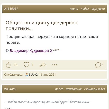
#1586031
корни
побег
верхушка
Общество и цветущее дерево
политики...
Процветающая верхушка в корне угнетает свои
побеги.
©
Владимир Кудрявцев 2
2219
23
1
1
Опубликовал
SUok2
16 апр 2021
#834880
побег
нежданчик
с юмором и без
...Любви твоей я не просила, лишь от другой бежала мимо....