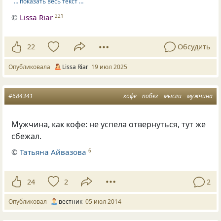
… показать весь текст …
©
Lissa Riar
221
22
Обсудить
Опубликовала
Lissa Riar
19 июл 2025
#684341
кофе
побег
мысли
мужчина
Мужчина, как кофе: не успела отвернуться, тут же
сбежал.
©
Татьяна Айвазова
6
24
2
2
Опубликовал
вестник
05 июл 2014