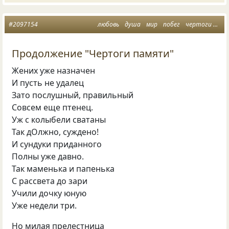
#2097154
любовь
душа
мир
побег
чертоги памяти
Продолжение "Чертоги памяти"
Жених уже назначен
И пусть не удалец
Зато послушный, правильный
Совсем еще птенец.
Уж с колыбели сватаны
Так дОлжно, суждено!
И сундуки приданного
Полны уже давно.
Так маменька и папенька
С рассвета до зари
Учили дочку юную
Уже недели три.
Но милая прелестница