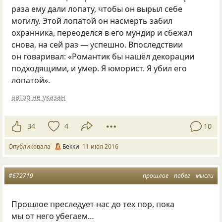
раза ему дали лопату, чтобы он вырыл себе
могилу. Этой лопатой он насмерть забил
охранника, переоделся в его мундир и сбежал
снова, на сей раз — успешно. Впоследствии
он говаривал: «Романтик бы нашёл декорации
подходящими, и умер. Я юморист. Я убил его
лопатой».
автор не указан
34
4
10
Опубликовала
Бекки
11 июл 2016
#672719
прошлое
побег
мысли
Прошлое преследует нас до тех пор, пока
мы от него убегаем…