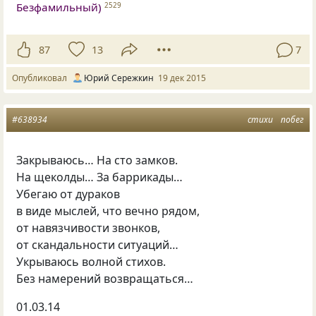
Безфамильный)
2529
87
13
7
Опубликовал
Юрий Сережкин
19 дек 2015
#638934
стихи
побег
Закрываюсь… На сто замков.
На щеколды… За баррикады…
Убегаю от дураков
в виде мыслей, что вечно рядом,
от навязчивости звонков,
от скандальности ситуаций…
Укрываюсь волной стихов.
Без намерений возвращаться…
01.03.14