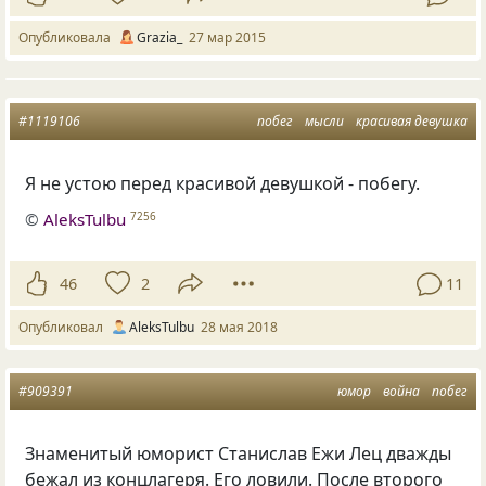
Опубликовала
Grazia_
27 мар 2015
#1119106
побег
мысли
красивая девушка
Я не устою перед красивой девушкой - побегу.
©
AleksTulbu
7256
46
2
11
Опубликовал
AleksTulbu
28 мая 2018
#909391
юмор
война
побег
Знаменитый юморист Станислав Ежи Лец дважды
бежал из концлагеря. Его ловили. После второго