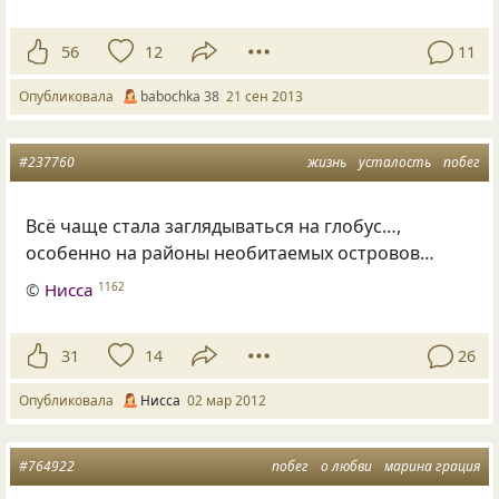
56
12
11
Опубликовала
babochka 38
21 сен 2013
#237760
жизнь
усталость
побег
Всё чаще стала заглядываться на глобус…,
особенно на районы необитаемых островов…
©
Нисса
1162
31
14
26
Опубликовала
Нисса
02 мар 2012
#764922
побег
о любви
марина грация