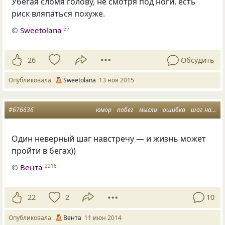
Убегая сломя голову, не смотря под ноги, есть
риск вляпаться похуже.
©
Sweetolana
37
26
Обсудить
Опубликовала
Sweetolana
13 ноя 2015
#676636
юмор
побег
мысли
ошибка
шаг навстречу
Один неверный шаг навстречу — и жизнь может
пройти в бегах))
©
Вента
2216
22
2
10
Опубликовала
Вента
11 июн 2014