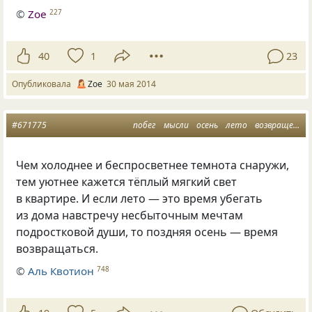
©
Zoe
227
40
1
23
Опубликовала
Zoe
30 мая 2014
#671775
побег
мысли
осень
лето
возвращение
Чем холоднее и беспросветнее темнота снаружи,
тем уютнее кажется тёплый мягкий свет
в квартире. И если лето — это время убегать
из дома навстречу несбыточным мечтам
подростковой души, то поздняя осень — время
возвращаться.
©
Аль Квотион
748