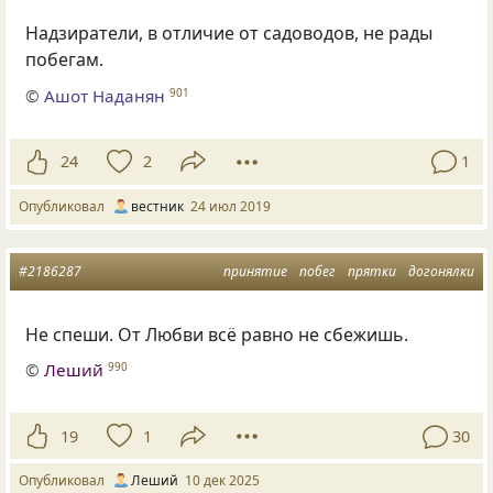
Надзиратели
,
в отличие от садоводов
,
не рады
побегам.
©
Ашот Наданян
901
24
2
1
Опубликовал
вестник
24 июл 2019
#2186287
принятие
побег
прятки
догонялки
Не спеши. От Любви всё равно не сбежишь.
©
Леший
990
19
1
30
Опубликовал
Леший
10 дек 2025