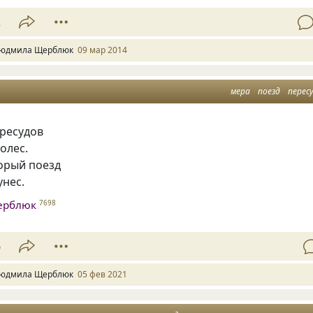
2
юдмила Щерблюк
09 мар 2014
мера
поезд
перес
ересудов
колес.
орый поезд
унес.
ерблюк
7698
6
юдмила Щерблюк
05 фев 2021