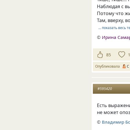
Наблюдая с в
Потому что ж
Там, вверху, 
… показать весь т
©
Ирина Сама
85
Опубликовала
С
#595420
Есть выражен
не может опоз
©
Владимир Б