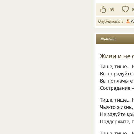
69
Опубликовала
Р
#646980
Живи и не 
Тише, тише… Н
Вы порадуйте
Вы поплачьте
Сострадание 
Тише, тише… 
Чья-то жизнь,
Не задуйте кр
Поддержите, 
Тише, тише… 