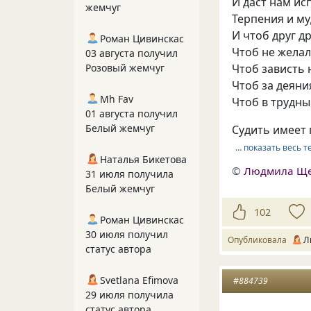
И даст нам ис
жемчуг
Терпения и м
И чтоб друг др
Роман Цивинскас
Чтоб не желали
03 августа получил
Розовый жемчуг
Чтоб зависть 
Чтоб за деяни
Mh Fav
Чтоб в трудны
01 августа получил
Белый жемчуг
Судить имеет
… показать весь т
Наталья Бикетова
©
Людмила Щ
31 июля получила
Белый жемчуг
102
Роман Цивинскас
30 июля получил
Опубликовала
Л
статус автора
Svetlana Efimova
#884739
29 июля получила
статус автора