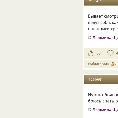
#622416
Бывает смотр
ведут себя, к
оценщики хр
©
Людмила Щ
68
Опубликовала
Л
#556668
Ну как обьясн
боюсь спать 
©
Людмила Щ