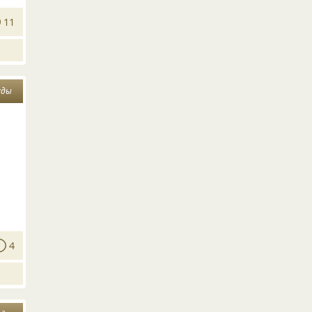
11
уды
4