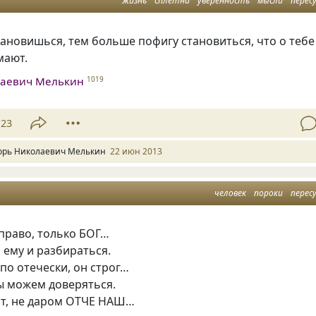
жизнь
сплетни
уверенность
мысли
перес
ановишься, тем больше пофигу становиться, что о тебе
мают.
лаевич Мелькин
1019
23
орь Николаевич Мелькин
22 июн 2013
человек
пороки
перес
право, только БОГ…
, ему и разбираться.
по отечески, он строг…
ы можем доверяться.
ит, не даром ОТЧЕ НАШ…