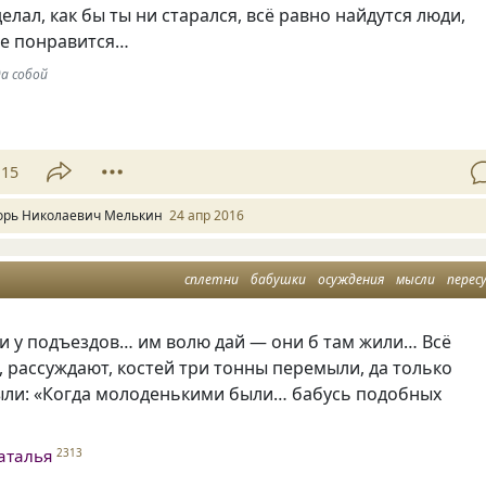
елал, как бы ты ни старался, всё равно найдутся люди,
не понравится…
да собой
15
орь Николаевич Мелькин
24 апр 2016
сплетни
бабушки
осуждения
мысли
перес
и у подъездов… им волю дай — они б там жили… Всё
, рассуждают, костей три тонны перемыли, да только
ыли: «Когда молоденькими были… бабусь подобных
аталья
2313