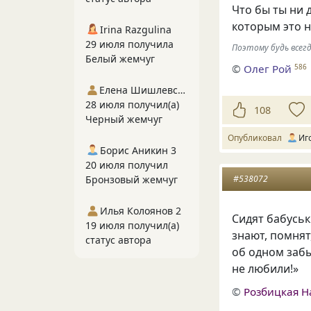
Что бы ты ни д
которым это 
Irina Razgulina
29 июля получила
Поэтому будь всег
Белый жемчуг
©
Олег Рой
586
Елена Шишлевская
28 июля получил(а)
108
Черный жемчуг
Опубликовал
Иг
Борис Аникин 3
20 июля получил
Бронзовый жемчуг
#538072
Илья Колоянов 2
Сидят бабуськ
19 июля получил(а)
знают, помнят
статус автора
об одном заб
не любили!»
©
Розбицкая Н