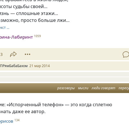
ысоты судьбы своей…
изнь — сплошные этажи…
возможно, просто больше лжи…
екст …
рина-Лабиринт
1059
13
 ПРямБабаБахом
21 мар 2014
разговоры
мысли
люди говорят
перес
ие: «Испорченный телефон» — это когда сплетню
нать даже ее автор.
орисов
134