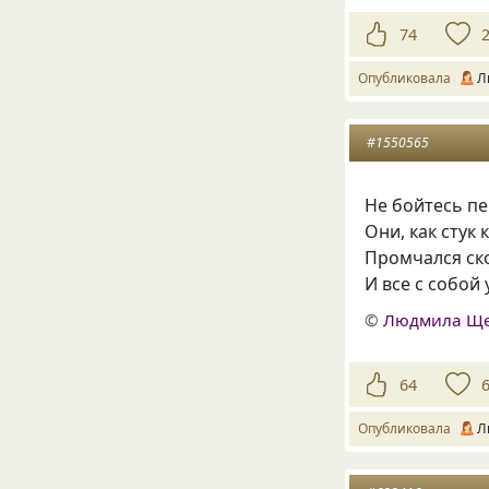
74
Опубликовала
Л
#1550565
Не бойтесь п
Они, как стук 
Промчался ск
И все с собой 
©
Людмила Щ
64
Опубликовала
Л