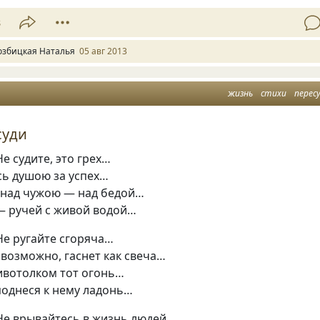
8
озбицкая Наталья
05 авг 2013
жизнь
стихи
перес
суди
е судите, это грех…
сь душою за успех…
 над чужою — над бедой…
— ручей с живой водой…
Не ругайте сгоряча…
 возможно, гаснет как свеча…
ивотолком тот огонь…
поднеся к нему ладонь…
Не врывайтесь в жизнь людей,