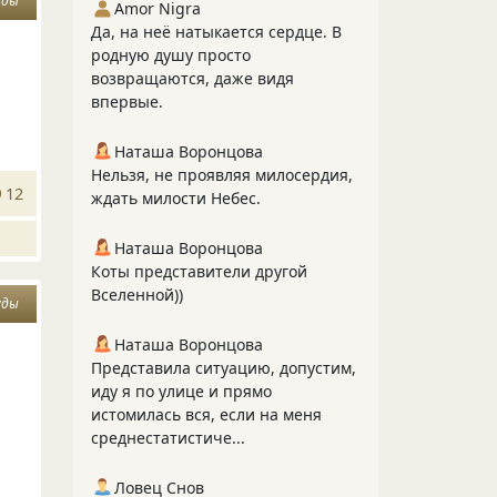
уды
Amor Nigra
Да, на неё натыкается сердце. В
родную душу просто
возвращаются, даже видя
впервые.
Наташа Воронцова
Нельзя, не проявляя милосердия,
12
ждать милости Небес.
Наташа Воронцова
Коты представители другой
Вселенной))
уды
Наташа Воронцова
Представила ситуацию, допустим,
иду я по улице и прямо
истомилась вся, если на меня
среднестатистиче...
Ловец Снов