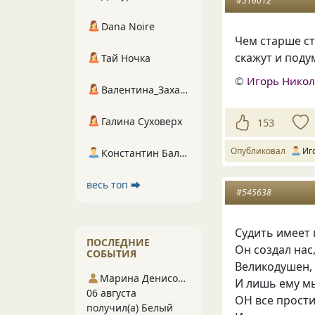
#516012
Dana Noire
Чем старше ст
скажут и поду
Тай Ночка
©
Игорь Нико
Валентина_Захарова
Галина Суховерх
153
Опубликовал
Иг
Константин Балухта
весь топ ⮕
#545638
Судить имеет 
ПОСЛЕДНИЕ
Он создал нас
СОБЫТИЯ
Великодушен, 
Марина Денисова 5
И лишь ему м
06 августа
ОН все прост
получил(а) Белый