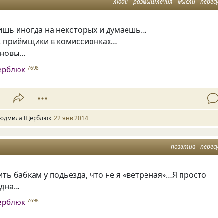
люди
размышления
мысли
перес
ишь иногда на некоторых и думаешь…
ак приёмщики в комиссионках…
еновы…
ерблюк
7698
4
юдмила Щерблюк
22 янв 2014
позитив
перес
ить бабкам у подьезда, что не я «ветреная»…Я просто
одна…
ерблюк
7698