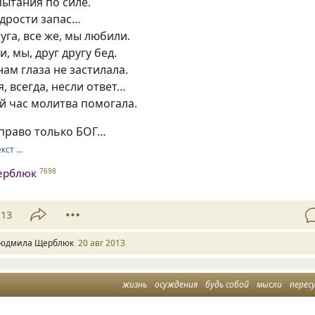
пытания по силе.
удрости запас…
уга, все же, мы любили.
, мы, друг другу бед.
нам глаза не застилала.
я, всегда, несли ответ…
й час молитва помогала.
 право только БОГ…
екст …
ерблюк
7698
13
юдмила Щерблюк
20 авг 2013
жизнь
осуждения
будь собой
мысли
перес