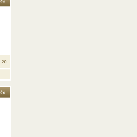
уды
20
уды