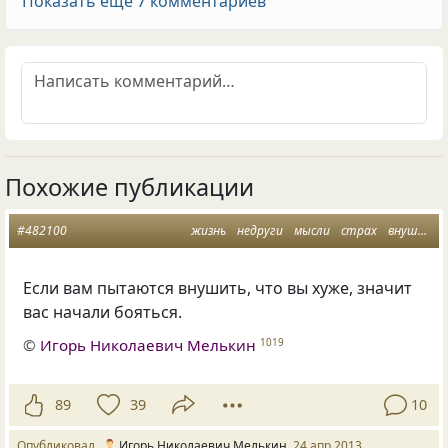
Показать еще 7 комментариев
Похожие публикации
#482100
жизнь
недруги
мысли
страх
внушение
Если вам пытаются внушить, что вы хуже, значит
вас начали бояться.
©
Игорь Николаевич Мелькин
1019
89
39
10
Опубликовал
Игорь Николаевич Мелькин
24 апр 2013