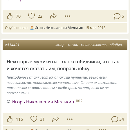
70
22
6
Опубликовал
Игорь Николаевич Мелькин
15 мая 2013
#514401
юмор
жизнь
мнительность
обидчивость
Некоторые мужики настолько обидчивы, что так
и хочется сказать им, поправь юбку.
Приходилось сталкиваться с такими мутными, вечно всем
недовольными, мнительными личностями. Стоит их пожалеть,
так они как комары готовы с тебя кровь сосать, пока их не
прихлопнешь.
©
Игорь Николаевич Мелькин
1019
116
31
34