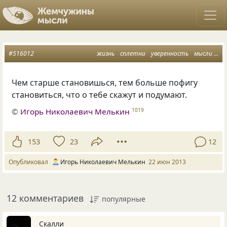
#516012
жизнь
сплетни
уверенность
мысли
пе
Чем старше становишься, тем больше пофигу
становиться, что о тебе скажут и подумают.
©
Игорь Николаевич Мелькин
1019
153
23
12
Опубликовал
Игорь Николаевич Мелькин
22 июн 2013
12 комментариев
популярные
Скалли