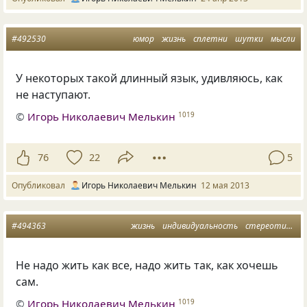
#492530
юмор
жизнь
сплетни
шутки
мысли
У некоторых такой длинный язык, удивляюсь, как
не наступают.
©
Игорь Николаевич Мелькин
1019
76
22
5
Опубликовал
Игорь Николаевич Мелькин
12 мая 2013
#494363
жизнь
индивидуальность
стереотипы
Не надо жить как все, надо жить так, как хочешь
сам.
©
Игорь Николаевич Мелькин
1019