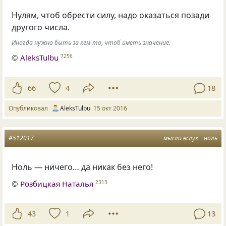
Нулям, чтоб обрести силу, надо оказаться позади
другого числа.
Иногда нужно быть за кем-то, чтоб иметь значение.
©
AleksTulbu
7256
66
4
18
Опубликовал
AleksTulbu
15 окт 2016
#512017
мысли вслух
ноль
Ноль — ничего… да никак без него!
©
Розбицкая Наталья
2313
43
1
13