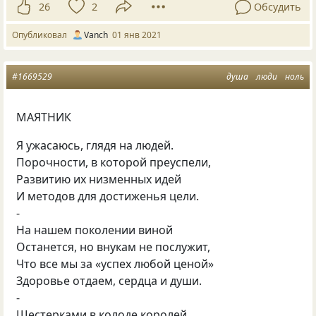
26
2
Обсудить
Опубликовал
Vanch
01 янв 2021
#1669529
душа
люди
ноль
МАЯТНИК
Я ужасаюсь, глядя на людей.
Порочности, в которой преуспели,
Развитию их низменных идей
И методов для достиженья цели.
-
На нашем поколении виной
Останется, но внукам не послужит,
Что все мы за «успех любой ценой»
Здоровье отдаем, сердца и души.
-
Шестерками в колоде королей