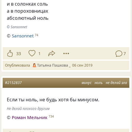
и в солонках соль
а в пороховницах
абсолютный ноль
© Sansonnet
©
Sansonnet
74
33
1
7
Опубликовала
Татьяна Пашкова _
06 сен 2019
#2152837
минус
ноль
не делай зла
Если ты ноль, не будь хотя бы минусом.
Не делай плохого другим
©
Роман Мельник
734