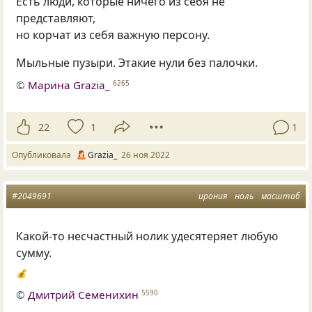
Есть люди, которые ничего из себя не
представляют,
но корчат из себя важную персону.
Мыльные пузыри. Этакие нули без палочки.
©
Марина Grazia_
6265
22
1
1
Опубликовала
Grazia_
26 ноя 2022
#2049691
ирония
ноль
масштаб
Какой-то несчастный нолик удесятеряет любую
сумму.
💰
©
Дмитрий Семенихин
5590