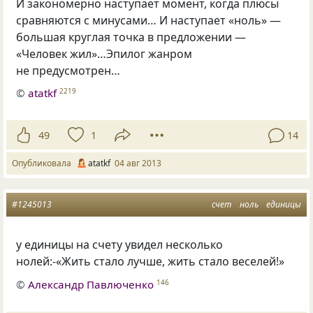
И закономерно наступает момент, когда плюсы
сравняются с минусами… И наступает
«
ноль» —
большая круглая точка в предложении —
«Человек жил»…Эпилог жанром
не предусмотрен…
©
atatkf
2219
49
1
14
Опубликовала
atatkf
04 авг 2013
#1245013
счет
ноль
единицы
у единицы на счету увидел несколько
нолей:-«Жить стало лучше
,
жить стало веселей!»
©
Александр Павлюченко
146