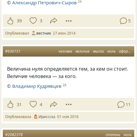
©
Александр Петрович-Сыров
24
39
3
5
Опубликовал
вестник
27 июн 2014
#936151
человек
величие
мысли
ноль
афоризмусы
Величина нуля определяется тем, за кем он стоит.
Величие человека — за кого.
©
Владимир Кудрявцев
28
31
4
11
Опубликовала
Ириссска
01 ноя 2016
#2082378
степень
ноль