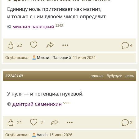
Единицу ноль притягивает как магнит,
и только с ним вдвоём число определит.
©
михаил палецкий
3343
22
4
Опубликовал
Михаил Палецкий
11 июл 2024
#2240149
ирония
будущее
ноль
У нуля — и потенциал нулевой.
©
Дмитрий Семенихин
5590
21
2
2
Опубликовал
Vanch
15 июн 2026