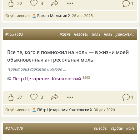
22
3
1
Опубликовал
Роман Мельник 2
28 авг 2025
#1531683
жизнь
человек
моль
ноль
умножение
Все те, кого я помножил на ноль — в жизни моей
обыкновенная антресольная моль.
Территория сарказма и юмора ...
©
Пётр Цезаревич Квятковский
8503
37
3
1
Опубликовал
Пётр Цезаревич Квятковский
30 дек 2020
#2100879
выводы
сердце
ноль