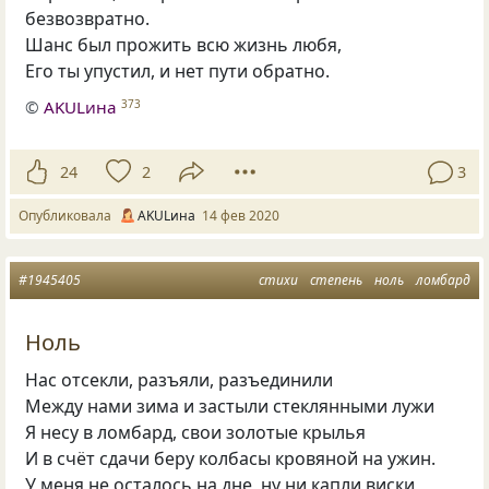
безвозвратно.
Шанс был прожить всю жизнь любя,
Его ты упустил, и нет пути обратно.
©
AKULина
373
24
2
3
Опубликовала
AKULина
14 фев 2020
#1945405
стихи
степень
ноль
ломбард
Ноль
Нас отсекли, разъяли, разъединили
Между нами зима и застыли стеклянными лужи
Я несу в ломбард, свои золотые крылья
И в счёт сдачи беру колбасы кровяной на ужин.
У меня не осталось на дне, ну ни капли виски,