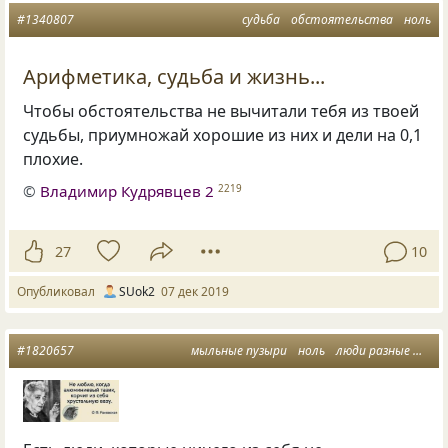
#1340807
судьба
обстоятельства
ноль
Арифметика, судьба и жизнь...
Чтобы обстоятельства не вычитали тебя из твоей
судьбы
,
приумножай хорошие из них и дели на 0,1
плохие.
©
Владимир Кудрявцев 2
2219
27
10
Опубликовал
SUok2
07 дек 2019
#1820657
мыльные пузыри
ноль
люди разные
мари