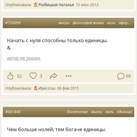
Опубликовала
Розбицкая Наталья
15 июн 2013
#750099
мысли
философия жизни
ноль
афоризмусы
Начать с нуля способны только единицы.
&
автор не указан
52
3
59
Опубликовала
Ириссска
06 фев 2015
#681840
богатство
мысли
ноль
единица
Чем больше нолей, тем богаче единицы.