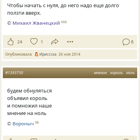
Чтобы начать с нуля, до него надо еще долго
ползти вверх.
©
Михаил Жванецкий
666
24
1
8
Опубликовала
Ириссска
26 ноя 2014
#1393750
мнение
король
ноль
будем обнуляться
объявил король
и помножил наше
мнение на ноль
©
Вороныч
98