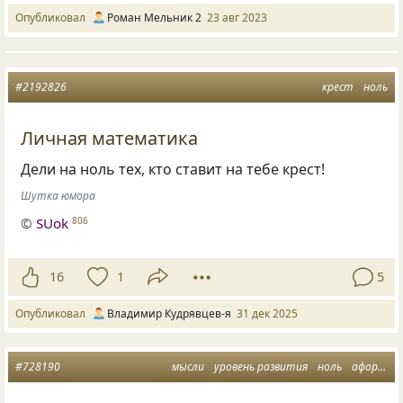
Опубликовал
Роман Мельник 2
23 авг 2023
#2192826
крест
ноль
Личная математика
Дели на ноль тех, кто ставит на тебе крест!
Шутка юмора
©
SUok
806
16
1
5
Опубликовал
Владимир Кудрявцев-я
31 дек 2025
#728190
мысли
уровень развития
ноль
афоризмусы