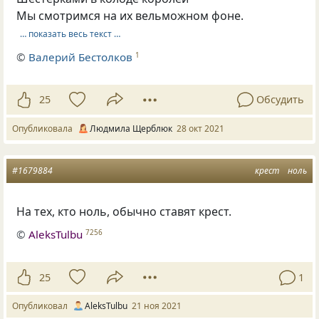
Мы смотримся на их вельможном фоне.
… показать весь текст …
©
Валерий Бестолков
1
25
Обсудить
Опубликовала
Людмила Щерблюк
28 окт 2021
#1679884
крест
ноль
На тех, кто ноль, обычно ставят крест.
©
AleksTulbu
7256
25
1
Опубликовал
AleksTulbu
21 ноя 2021