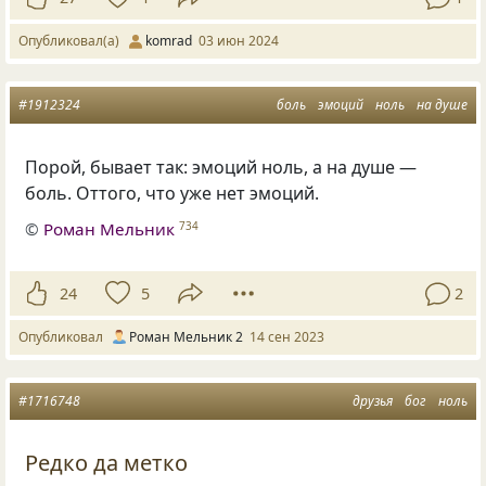
Опубликовал(а)
komrad
03 июн 2024
#1912324
боль
эмоций
ноль
на душе
Порой, бывает так: эмоций ноль, а на душе —
боль. Оттого, что уже нет эмоций.
©
Роман Мельник
734
24
5
2
Опубликовал
Роман Мельник 2
14 сен 2023
#1716748
друзья
бог
ноль
Редко да метко