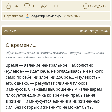
34
1
Обсудить
Опубликовал
Владимир Казмерчук
08 фев 2022
#536935
плюс
минус
ноль
О времени...
Образ смерти скложен веками и мыслями... Старуха - Смерть....коса
у неё в руках - Время... не доброе..не злое...
Время — явление нейтральное… абсолютно
«
нулевое» — идет себе, не оглядываясь ни на кого,
само по себе, ни злое, ни доброе… «Нулёвость»
его, однако, — результат слияния плюсов
и минусов. С каждым выброшенным календарём
плюсуется единичка ко времени пребывания
в жизни… и минусуется единичка из жизненных
сил, без которых и жизни-то не может быть.