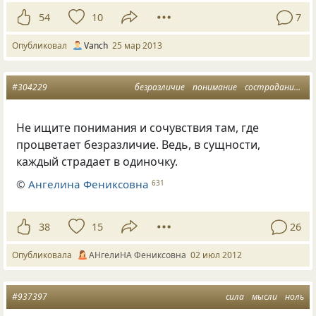
54
10
7
Опубликовал
Vanch
25 мар 2013
#304229
безразличие
понимание
сострадание
со
Не ищите понимания и сочувствия там, где
процветает безразличие. Ведь, в сущности,
каждый страдает в одиночку.
©
Ангелина Фениксовна
631
38
15
26
Опубликовала
АНгелиНА Фениксовна
02 июл 2012
#937397
сила
мысли
ноль