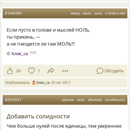
#1048384
юмор
моль
ноль
о том о сём
Если пусто в голове и мыслей НОЛЬ,
ты прикинь, —
а не гнездится ли там МОЛЬ?!
©
Кляк_са
1532
26
1
Обсудить
Опубликовала
Кляк_са
05 окт 2017
#2053031
ирония
ноль
единица
солидность
Добавить солидности
Чем больше нулей после единицы, тем увереннее