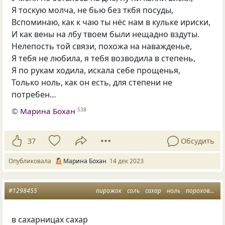
Я тоскую молча, не бью без ткбя посуды,
Вспоминаю, как к чаю ты нёс нам в кульке ириски,
И как вены на лбу твоем были нещадно вздуты.
Нелепость той связи, похожа на наважденье,
Я тебя не любила, я тебя возводила в степень,
Я по рукам ходила, искала себе прощенья,
Только ноль, как он есть, для степени не
потребен…
©
Марина Бохан
538
37
Обсудить
Опубликовала
Марина Бохан
14 дек 2023
#1298455
пирожок
соль
сахар
ноль
пороховницы
в сахарницах сахар