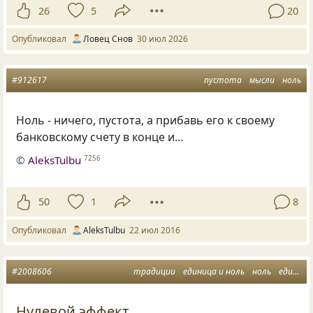
26
5
20
Опубликовал
Ловец Снов
30 июл 2026
#912617
пустота
мысли
ноль
Ноль - ничего, пустота, а прибавь его к своему
банковскому счету в конце и…
©
AleksTulbu
7256
50
1
8
Опубликовал
AleksTulbu
22 июл 2016
#2008606
традиции
единица и ноль
ноль
единица
Нулевой эффект