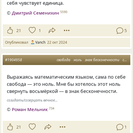
себя чувствует единица.
©
Дмитрий Семенихин
5590
21
1
5
Опубликовал
Vanch
22 окт 2024
#1904958
свобода
ноль
знак бесконечности
свернуть восьмёркой
Выражаясь математическим языком, сама по себе
свобода — это ноль. Мне бы хотелось этот ноль
свернуть восьмёркой — в знак бесконечности.
созидать/созерцать вечное...
©
Роман Мельник
734
21
1