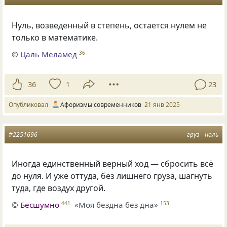
Нуль, возведенный в степень, остается нулем не
только в математике.
©
Цаль Меламед
36
36
1
23
Опубликовал
Афоризмы современников
21 янв 2025
#2251696
груз
ноль
Иногда единственный верный ход — сбросить всё
до нуля. И уже оттуда, без лишнего груза, шагнуть
туда, где воздух другой.
©
Бесшумно
«Моя бездна без дна»
441
153