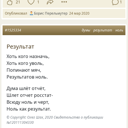
21
1
1
Опубликовал
Борис Перельмутер
24 мар 2020
#1525334
думы
результат
ноль
Результат
Хоть кого назначь,
Хоть кого уволь,
Попинают мяч,
Результатов ноль.
Дума шлёт отчёт,
Шлет отчет росстат-
Всюду ноль и черт,
Ноль как результат.
© Copyright: Олег Шах, 2020 Свидетельство о публикации
№120111304330