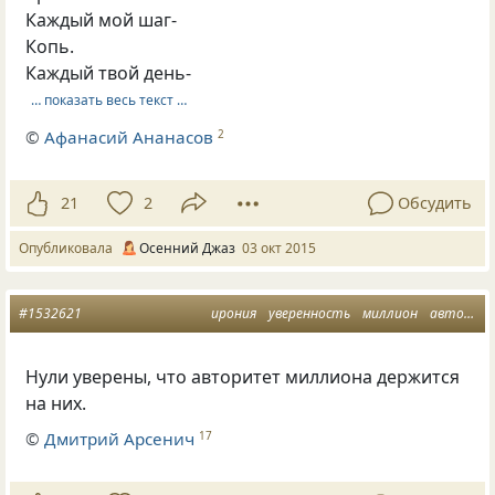
Каждый мой шаг-
Копь.
Каждый твой день-
… показать весь текст …
©
Афанасий Ананасов
2
21
2
Обсудить
Опубликовала
Осенний Джаз
03 окт 2015
#1532621
ирония
уверенность
миллион
авторитет
Нули уверены, что авторитет миллиона держится
на них.
©
Дмитрий Арсенич
17