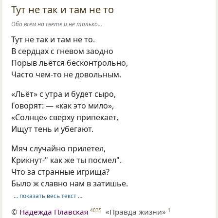
Тут не так и там не то
Обо всём на свете и не только...
Тут не так и там не то.
В сердцах с гневом заодно
Порыв льётся бесконтрольно,
Часто чем-то не довольным.
«Льёт» с утра и будет сыро,
Говорят: — «как это мило»,
«Солнце» сверху припекает,
Ищут тень и убегают.
Мяч случайно прилетел,
Крикнут-" как же ты посмел".
Что за странные игрища?
Было ж славно нам в затишье.
… показать весь текст …
©
Надежда Плавская
«Правда жизни»
4035
1