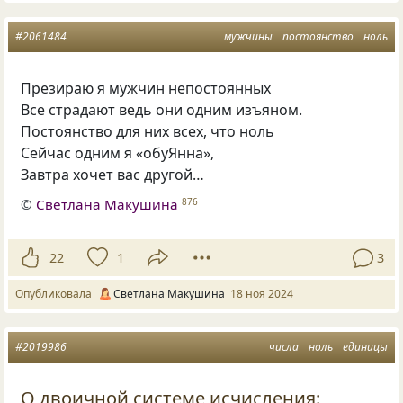
#2061484
мужчины
постоянство
ноль
Презираю я мужчин непостоянных
Все страдают ведь они одним изъяном.
Постоянство для них всех, что ноль
Сейчас одним я «обуЯнна»,
Завтра хочет вас другой…
©
Светлана Макушина
876
22
1
3
Опубликовала
Светлана Макушина
18 ноя 2024
#2019986
числа
ноль
единицы
О двоичной системе исчисления: