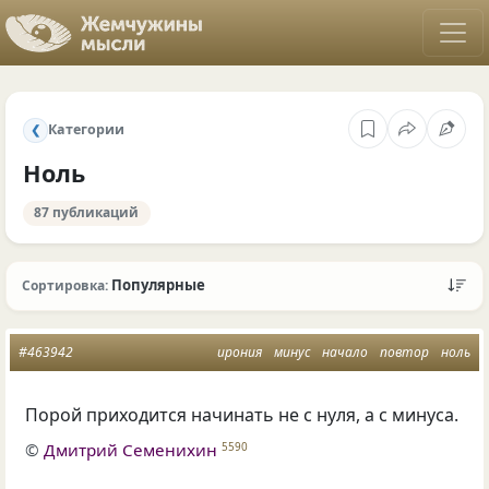
Категории
❮
Ноль
87 публикаций
Популярные
Сортировка:
#463942
ирония
минус
начало
повтор
ноль
Порой приходится начинать не с нуля, а с минуса.
©
Дмитрий Семенихин
5590